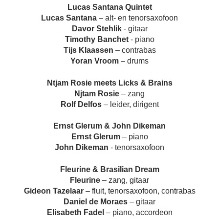
Lucas Santana Quintet
Lucas Santana
– alt- en tenorsaxofoon
Davor Stehlik
- gitaar
Timothy Banchet
- piano
Tijs Klaassen
– contrabas
Yoran Vroom
– drums
Ntjam Rosie meets Licks & Brains
Njtam Rosie
– zang
Rolf Delfos
– leider, dirigent
Ernst Glerum & John Dikeman
Ernst Glerum
– piano
John Dikeman
- tenorsaxofoon
Fleurine & Brasilian Dream
Fleurine
– zang, gitaar
Gideon Tazelaar
– fluit, tenorsaxofoon, contrabas
Daniel de Moraes
– gitaar
Elisabeth Fadel
– piano, accordeon