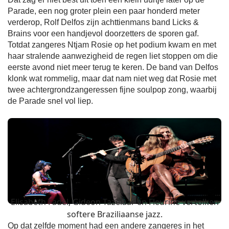
Parade, een nog groter plein een paar honderd meter
verderop, Rolf Delfos zijn achttienmans band Licks &
Brains voor een handjevol doorzetters de sporen gaf.
Totdat zangeres Ntjam Rosie op het podium kwam en met
haar stralende aanwezigheid de regen liet stoppen om die
eerste avond niet meer terug te keren. De band van Delfos
klonk wat rommelig, maar dat nam niet weg dat Rosie met
twee achtergrondzangeressen fijne soulpop zong, waarbij
de Parade snel vol liep.
Elisabeth Fadel, Gideon Tazelaar en Fleurine vertolken
softere Braziliaanse jazz.
Op dat zelfde moment had een andere zangeres in het