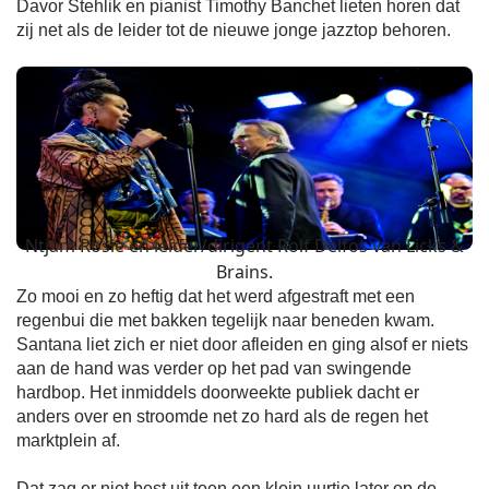
Davor Stehlik en pianist Timothy Banchet lieten horen dat
zij net als de leider tot de nieuwe jonge jazztop behoren.
Ntjam Rosie en leider/dirigent Rolf Delfos van Licks &
Brains.
Zo mooi en zo heftig dat het werd afgestraft met een
regenbui die met bakken tegelijk naar beneden kwam.
Santana liet zich er niet door afleiden en ging alsof er niets
aan de hand was verder op het pad van swingende
hardbop. Het inmiddels doorweekte publiek dacht er
anders over en stroomde net zo hard als de regen het
marktplein af.
Dat zag er niet best uit toen een klein uurtje later op de