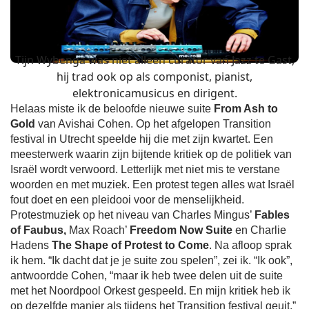
Tijn Wybenga was niet alleen curator van Jazz te Gast,
hij trad ook op als componist, pianist,
elektronicamusicus en dirigent.
Helaas miste ik de beloofde nieuwe suite
From Ash to
Gold
van Avishai Cohen. Op het afgelopen Transition
festival in Utrecht speelde hij die met zijn kwartet. Een
meesterwerk waarin zijn bijtende kritiek op de politiek van
Israël wordt verwoord. Letterlijk met niet mis te verstane
woorden en met muziek. Een protest tegen alles wat Israël
fout doet en een pleidooi voor de menselijkheid.
Protestmuziek op het niveau van Charles Mingus’
Fables
of Faubus,
Max Roach’
Freedom Now Suite
en Charlie
Hadens
The Shape of Protest to Come
. Na afloop sprak
ik hem. “Ik dacht dat je je suite zou spelen”, zei ik. “Ik ook”,
antwoordde Cohen, “maar ik heb twee delen uit de suite
met het Noordpool Orkest gespeeld. En mijn kritiek heb ik
op dezelfde manier als tijdens het Transition festival geuit.”