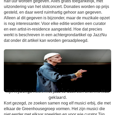
half uur worden gegeven. Alles gratis toegankelijk, met
uitzondering van het slotconcert. Donaties worden op prijs
gesteld, en daar werd ruimhartig gehoor aan gegeven.
Alleen al dit gegeven is bijzonder, maar de muzikale opzet
is nog interessanter. Voor elke editie worden een curator
en een artist-in-residence aangesteld. Hoe dat precies
werkt is beschreven in een achtergrondartikel op JazzNu
dat onder dit artikel kan worden geraadpleegd.
Tijn Wybenga heeft met Jazz te Gast een enorme klus
geklaard.
Kort gezegd, ze zoeken samen nog elf musici erbij, die met
elkaar de Greenhousegroep vormen. Het zijn musici die
niet eerder met elkaar speelden en voor wie curator Tijn