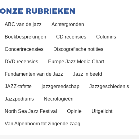
ONZE RUBRIEKEN
ABC van de jazz
Achtergronden
Boekbesprekingen
CD recensies
Columns
Concertrecensies
Discografische notities
DVD recensies
Europe Jazz Media Chart
Fundamenten van de Jazz
Jazz in beeld
JAZZ-tafette
jazzgereedschap
Jazzgeschiedenis
Jazzpodiums
Necrologieën
North Sea Jazz Festival
Opinie
Uitgelicht
Van Alpenhoorn tot zingende zaag