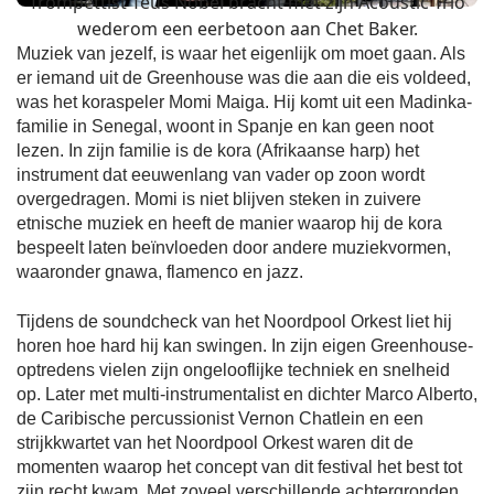
Trompettist Teus Nobel bracht met zijn Acoustic Trio
wederom een eerbetoon aan Chet Baker.
Muziek van jezelf, is waar het eigenlijk om moet gaan. Als
er iemand uit de Greenhouse was die aan die eis voldeed,
was het koraspeler Momi Maiga. Hij komt uit een Madinka-
familie in Senegal, woont in Spanje en kan geen noot
lezen. In zijn familie is de kora (Afrikaanse harp) het
instrument dat eeuwenlang van vader op zoon wordt
overgedragen. Momi is niet blijven steken in zuivere
etnische muziek en heeft de manier waarop hij de kora
bespeelt laten beïnvloeden door andere muziekvormen,
waaronder gnawa, flamenco en jazz.
Tijdens de soundcheck van het Noordpool Orkest liet hij
horen hoe hard hij kan swingen. In zijn eigen Greenhouse-
optredens vielen zijn ongelooflijke techniek en snelheid
op. Later met multi-instrumentalist en dichter Marco Alberto,
de Caribische percussionist Vernon Chatlein en een
strijkkwartet van het Noordpool Orkest waren dit de
momenten waarop het concept van dit festival het best tot
zijn recht kwam. Met zoveel verschillende achtergronden