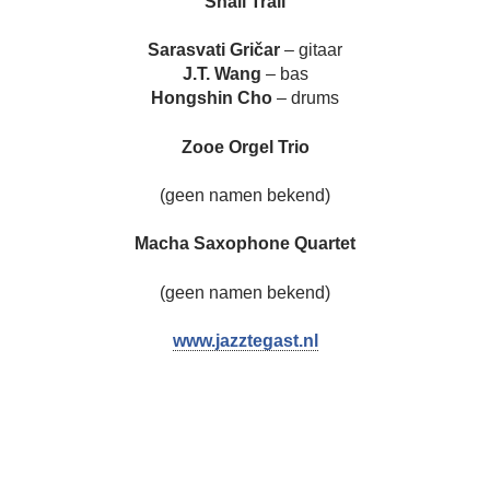
Snail Trail
Sarasvati Gričar
– gitaar
J.T. Wang
– bas
Hongshin Cho
– drums
Zooe Orgel Trio
(geen namen bekend)
Macha Saxophone Quartet
(geen namen bekend)
www.jazztegast.nl