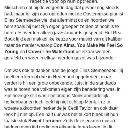
repetitie voor op hun optreden.
Misschien dat hij de volgende dag dat gevoel nog steeds
had, maar bij zijn duo-optreden met de Oostenrijkse pianist
Elias Stemeseder viel dat allerminst op en hoorden we
hem zoals hij met zijn eigen groepen zelden of nooit is te
horen. Er werden alleen jazzstandards gespeeld. Het Real
Book lijkt een makkelijke keuze voor musici van dit kaliber,
maar de manier waarop
Con Alma, You Make Me Feel So
Young
en
I Cover The Waterfront
uit elkaar werden
gerafeld en weer in elkaar werden gezet was bijzonder.
Dat was ook te danken aan de jonge Elias Stemeseder. Hij
heeft een keer of drie in Nederland opgetreden, maar
verder is hij een grote onbekende. Juist in de standards
was te horen hoe volkomen eigen zijn benadering was. In
zijn hoekige stijl was Thelonious Monk onmiddellijk
herkenbaar en toch leek hij niet echt op Monk. In zijn
woeste akkoorden herkende je Cecil Taylor, en ook daar
leek hij niet op. Een half uur was net te kort bleek uit hun
laatste stuk
Sweet Lorraine
. Zelfs deze ervaren musici
hadden even tijd nodig om elkaar te leren lezen. In dit