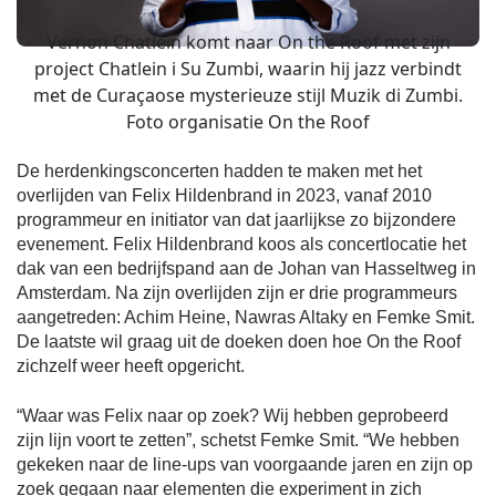
Vernon Chatlein komt naar On the Roof met zijn
project Chatlein i Su Zumbi, waarin hij jazz verbindt
met de Curaçaose mysterieuze stijl Muzik di Zumbi.
Foto organisatie On the Roof
De herdenkingsconcerten hadden te maken met het
overlijden van Felix Hildenbrand in 2023, vanaf 2010
programmeur en initiator van dat jaarlijkse zo bijzondere
evenement. Felix Hildenbrand koos als concertlocatie het
dak van een bedrijfspand aan de Johan van Hasseltweg in
Amsterdam. Na zijn overlijden zijn er drie programmeurs
aangetreden: Achim Heine, Nawras Altaky en Femke Smit.
De laatste wil graag uit de doeken doen hoe On the Roof
zichzelf weer heeft opgericht.
“Waar was Felix naar op zoek? Wij hebben geprobeerd
zijn lijn voort te zetten”, schetst Femke Smit. “We hebben
gekeken naar de line-ups van voorgaande jaren en zijn op
zoek gegaan naar elementen die experiment in zich