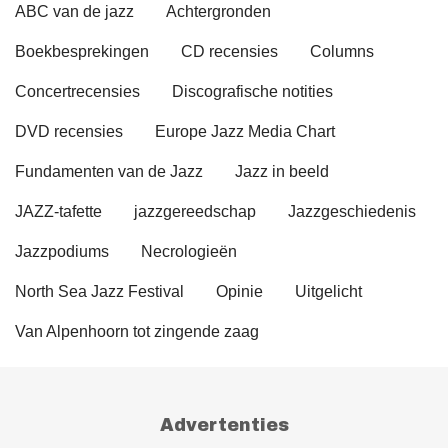
ABC van de jazz
Achtergronden
Boekbesprekingen
CD recensies
Columns
Concertrecensies
Discografische notities
DVD recensies
Europe Jazz Media Chart
Fundamenten van de Jazz
Jazz in beeld
JAZZ-tafette
jazzgereedschap
Jazzgeschiedenis
Jazzpodiums
Necrologieën
North Sea Jazz Festival
Opinie
Uitgelicht
Van Alpenhoorn tot zingende zaag
Advertenties