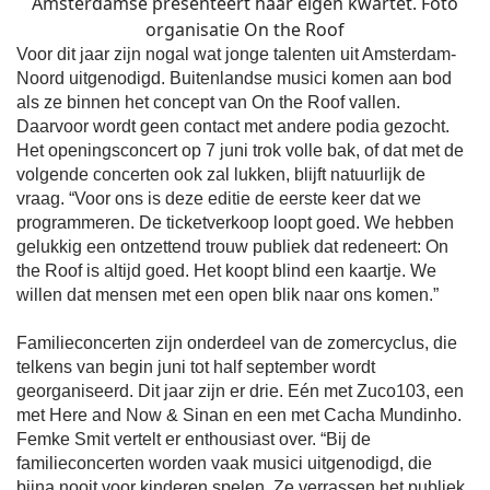
Amsterdamse presenteert haar eigen kwartet. Foto
organisatie On the Roof
Voor dit jaar zijn nogal wat jonge talenten uit Amsterdam-
Noord uitgenodigd. Buitenlandse musici komen aan bod
als ze binnen het concept van On the Roof vallen.
Daarvoor wordt geen contact met andere podia gezocht.
Het openingsconcert op 7 juni trok volle bak, of dat met de
volgende concerten ook zal lukken, blijft natuurlijk de
vraag. “Voor ons is deze editie de eerste keer dat we
programmeren. De ticketverkoop loopt goed. We hebben
gelukkig een ontzettend trouw publiek dat redeneert: On
the Roof is altijd goed. Het koopt blind een kaartje. We
willen dat mensen met een open blik naar ons komen.”
Familieconcerten zijn onderdeel van de zomercyclus, die
telkens van begin juni tot half september wordt
georganiseerd. Dit jaar zijn er drie. Eén met Zuco103, een
met Here and Now & Sinan en een met Cacha Mundinho.
Femke Smit vertelt er enthousiast over. “Bij de
familieconcerten worden vaak musici uitgenodigd, die
bijna nooit voor kinderen spelen. Ze verrassen het publiek,