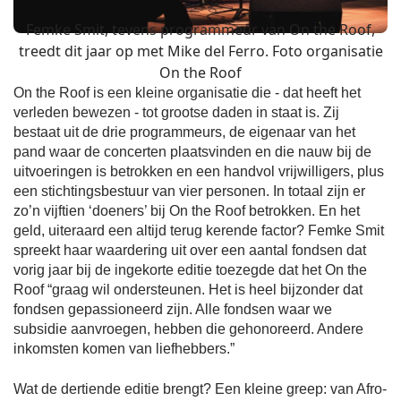
Femke Smit, tevens programmeur van On the Roof,
treedt dit jaar op met Mike del Ferro. Foto organisatie
On the Roof
On the Roof is een kleine organisatie die - dat heeft het
verleden bewezen - tot grootse daden in staat is. Zij
bestaat uit de drie programmeurs, de eigenaar van het
pand waar de concerten plaatsvinden en die nauw bij de
uitvoeringen is betrokken en een handvol vrijwilligers, plus
een stichtingsbestuur van vier personen. In totaal zijn er
zo’n vijftien ‘doeners’ bij On the Roof betrokken. En het
geld, uiteraard een altijd terug kerende factor? Femke Smit
spreekt haar waardering uit over een aantal fondsen dat
vorig jaar bij de ingekorte editie toezegde dat het On the
Roof “graag wil ondersteunen. Het is heel bijzonder dat
fondsen gepassioneerd zijn. Alle fondsen waar we
subsidie aanvroegen, hebben die gehonoreerd. Andere
inkomsten komen van liefhebbers.”
Wat de dertiende editie brengt? Een kleine greep: van Afro-