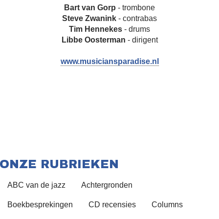
Bart van Gorp
- trombone
Steve Zwanink
- contrabas
Tim Hennekes
- drums
Libbe Oosterman
- dirigent
www.musiciansparadise.nl
ONZE RUBRIEKEN
ABC van de jazz
Achtergronden
Boekbesprekingen
CD recensies
Columns