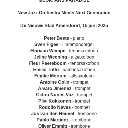
MUSICIANS PARADISE
New Jazz Orchestra Meets Next Generation
De Nieuwe Stad Amersfoort, 15 juni 2025
Peter Beets
- piano
Sven Figee
- Hammondorgel
Floriaan Wempe
- tenorsaxofoon
Jeline Weening
- altsaxofoon
Fleur Peereboom
- tenorsaxofoon
Emilio Tritto
- baritonsaxofoon
Femke Mooren
- altsaxofoon
Antoine Colin
- trompet
Alvaro Jimenez
- trompet
Gidon Nunes Vaz
- trompet
Pilvi Kokkonen
- trompet
Rodolfo Neves
- trompet
Jos van den Heuvel
- trombone
Pablo Martinez
- trombone
Oliver Emmitt
- trombone