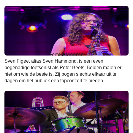
Femke Mooren
Sven Figee, alias Sven Hammond, is een even
begenadigd toetsenist als Peter Beets. Beiden malen er
niet om wie de beste is. Zij pogen slechts elkaar uit te
dagen om het publiek een topconcert te bieden.