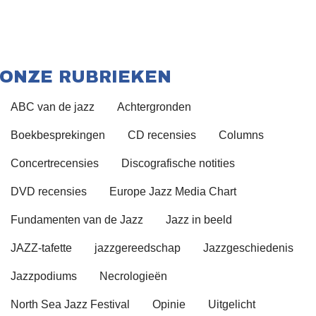
ONZE RUBRIEKEN
ABC van de jazz
Achtergronden
Boekbesprekingen
CD recensies
Columns
Concertrecensies
Discografische notities
DVD recensies
Europe Jazz Media Chart
Fundamenten van de Jazz
Jazz in beeld
JAZZ-tafette
jazzgereedschap
Jazzgeschiedenis
Jazzpodiums
Necrologieën
North Sea Jazz Festival
Opinie
Uitgelicht