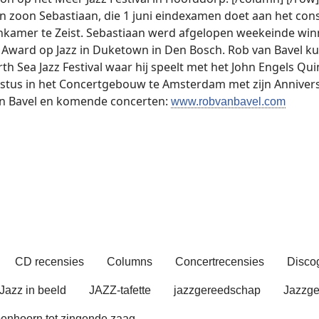
n zoon Sebastiaan, die 1 juni eindexamen doet aan het con
nkamer te Zeist. Sebastiaan werd afgelopen weekeinde win
Award op Jazz in Duketown in Den Bosch. Rob van Bavel ku
h Sea Jazz Festival waar hij speelt met het John Engels Qui
ustus in het Concertgebouw te Amsterdam met zijn Annivers
an Bavel en komende concerten:
www.robvanbavel.com
CD recensies
Columns
Concertrecensies
Discog
Jazz in beeld
JAZZ-tafette
jazzgereedschap
Jazzge
enhoorn tot zingende zaag