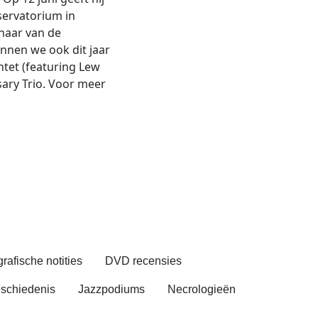
servatorium in
naar van de
nnen we ook dit jaar
ntet (featuring Lew
ary Trio. Voor meer
rafische notities
DVD recensies
schiedenis
Jazzpodiums
Necrologieën