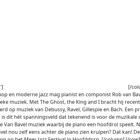
']
[/co
ebop en moderne jazz mag pianist en componist Rob van Bav
ieke muziek. Met The Ghost, the King and I bracht hij recen
rd op muziek van Debussy, Ravel, Gillespie en Bach. Een 
s is dit hét spanningsveld dat tekenend is voor de muzikale 
e Van Bavel muziek waarbij de piano een hoofdrol speelt. N
Bavel nou zelf eens achter de piano zien kruipen? Dat kan! D
n op het Meer Jazz Festival in Hoofddorp. [/column] [/row] 