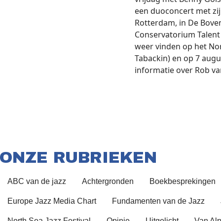
een duoconcert met zij
Rotterdam, in De Bove
Conservatorium Talent 
weer vinden op het Nort
Tabackin) en op 7 aug
informatie over Rob v
ONZE RUBRIEKEN
ABC van de jazz
Achtergronden
Boekbesprekingen
Europe Jazz Media Chart
Fundamenten van de Jazz
North Sea Jazz Festival
Opinie
Uitgelicht
Van Alp