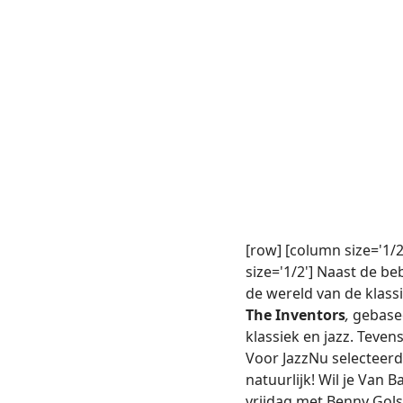
[row] [column size='1/2
size='1/2'] Naast de b
de wereld van de klass
The Inventors
,
gebasee
klassiek en jazz. Teven
Voor JazzNu selecteerd
natuurlijk! Wil je Van 
vrijdag met Benny Golso