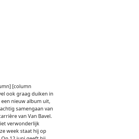
lumn] [column
el ook graag duiken in
t een nieuw album uit,
prachtig samengaan van
carrière van Van Bavel.
iet verwonderlijk
eze week staat hij op
Op 12 juni geeft hij