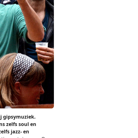
ij gipsymuziek.
s zelfs soul en
lfs jazz- en