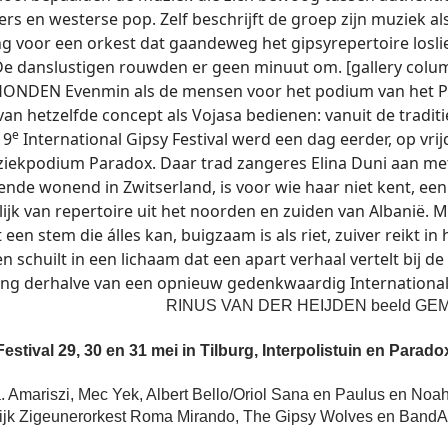
s en westerse pop. Zelf beschrijft de groep zijn muziek a
ng voor een orkest dat gaandeweg het gipsyrepertoire losli
De danslustigen rouwden er geen minuut om. [gallery colu
HONDEN Evenmin als de mensen voor het podium van het Po
van hetzelfde concept als Vojasa bedienen: vanuit de tradi
e
19
International Gipsy Festival werd een dag eerder, op vri
ziekpodium Paradox. Daar trad zangeres Elina Duni aan me
ende wonend in Zwitserland, is voor wie haar niet kent, een
ijk van repertoire uit het noorden en zuiden van Albanië.
 een stem die álles kan, buigzaam is als riet, zuiver reikt in
n schuilt in een lichaam dat een apart verhaal vertelt bij d
g derhalve van een opnieuw gedenkwaardig International G
RINUS VAN DER HEIJDEN beeld G
Festival
29, 30 en 31 mei in Tilburg, Interpolistuin en Parad
 Amariszi, Mec Yek, Albert Bello/Oriol Sana en Paulus en Noah 
ijk Zigeunerorkest Roma Mirando, The Gipsy Wolves en BandAd