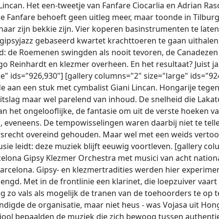
Lincan. Het een-tweetje van Fanfare Ciocarlia en Adrian Ra
 De Fanfare behoeft geen uitleg meer, maar toonde in Tilbur
aar zijn bekkie zijn. Vier koperen basinstrumenten te laten
ipsyjazz gebaseerd kwartet krachttoeren te gaan uithalen 
d: de Roemenen swingden als nooit tevoren, de Canadezen
go Reinhardt en klezmer overheen. En het resultaat? Juist ja
e" ids="926,930"] [gallery columns="2" size="large" ids="
e aan een stuk met cymbalist Giani Lincan. Hongarije teg
itslag maar wel parelend van inhoud. De snelheid die Lakato
an het ongelooflijke, de fantasie om uit de verste hoeken v
, eveneens. De tempowisselingen waren daarbij niet te telle
srecht overeind gehouden. Maar wel met een weids vert
sie leidt: deze muziek blijft eeuwig voortleven. [gallery co
celona Gipsy Klezmer Orchestra met musici van acht nationa
arcelona. Gipsy- en klezmertradities werden hier experime
ngd. Met in de frontlinie een klarinet, die loepzuiver vaart 
eg zo vals als mogelijk de tranen van de toehoorders te op 
ondigde de organisatie, maar niet heus - was Vojasa uit Hong
viool bepaalden de muziek die zich bewoog tussen authent