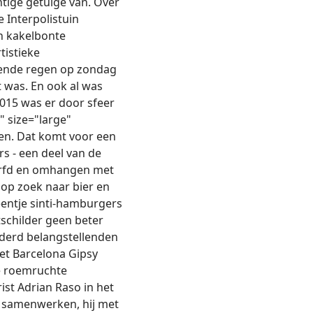
htige getuige van. Over
 Interpolistuin
n kakelbonte
istieke
nsende regen op zondag
t was. En ook al was
2015 was er door sfeer
" size="large"
een. Dat komt voor een
s - een deel van de
verfd en omhangen met
 op zoek naar bier en
eentje sinti-hamburgers
tschilder geen beter
derd belangstellenden
et Barcelona Gipsy
e roemruchte
st Adrian Raso in het
 samenwerken, hij met