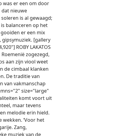
so was er een om door
g dat nieuwe
 soleren is al gewaagd;
is balanceren op het
 gooiden er een mix
, gipsymuziek. [gallery
924,920"] ROBY LAKATOS
en Roemenië zogezegd,
s aan zijn viool weet
an de cimbaal klanken
n. De traditie van
oon van vakmanschap
lumns="2" size="large"
liteiten komt voort uit
nteel, maar tevens
en melodie erin hield.
te wekken. ‘Voor het
arije. Zang,
ieke muziek van de