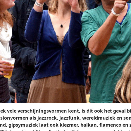
ek vele verschijningsvormen kent, is dit ook het geval b
usionvormen als jazzrock, jazzfunk, wereldmuziek en som
, gipsymuziek laat ook klezmer, balkan, flamenco en ze
e