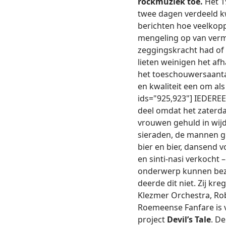
rockmuziek toe.
Het 1
twee dagen verdeeld k
berichten hoe veelkop
mengeling op van verm
zeggingskracht had of 
lieten weinigen het af
het toeschouwersaantal
en kwaliteit een om als
ids="925,923"] IEDEREE
deel omdat het zaterda
vrouwen gehuld in wij
sieraden, de mannen ge
bier en bier, dansend 
en sinti-nasi verkocht
onderwerp kunnen bez
deerde dit niet. Zij k
Klezmer Orchestra, Ro
Roemeense Fanfare is 
project
Devil’s Tale
. D