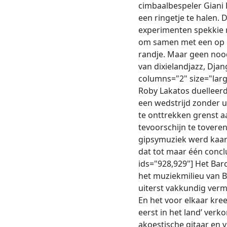
cimbaalbespeler Giani 
een ringetje te halen.
experimenten spekkie n
om samen met een op g
randje. Maar geen noo
van dixielandjazz, Djan
columns="2" size="larg
Roby Lakatos duelleerd
een wedstrijd zonder u
te onttrekken grenst a
tevoorschijn te toveren
gipsymuziek werd kaar
dat tot maar één conclu
ids="928,929"] Het Bar
het muziekmilieu van B
uiterst vakkundig verme
En het voor elkaar kre
eerst in het land’ verk
akoestische gitaar en 