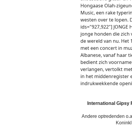
Hongaase Olah-zigeuner
Music, een rake typeri
westen over te lopen. 
ids="927,922"] JONGE 
jonge honden die zich 
de wereld van nu. Het 
met een concert in mu
Albanese, vanaf haar ti
bedient zich voornamel
verlangen, vertolkt met
in het middenregister e
indrukwekkende openin
International Gipsy 
Andere optredenden o.a.
Koninkl