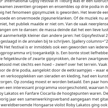
9
International Gipsy Festival in Tilburg was er een luidruc
wamen zeventien groepen en ensembles op drie podia in de
pig het fenomeen gipsymuziek is geworden. Het leverde ee
oede en onvermoede zigeunerklanken. Of de muziek nu art
niet, het publiek maalde er niet om. Van de vaak neerple
hangen om te dansen: de massa deinde dat het een lieve lus
 aanmerkelijk kleiner dan andere jaren: het Gipsyfestival 
 geslaagd in de annalen bij te schrijven. [gallery columns="2
N Het festival is er inmiddels ook een geworden van ieder
gprogramma vrij toegankelijk is. Een bonte stoet liefhebber
de felgekleurde of zwarte gipsyrokken, de haren zwartge
tooid met slechts een hoed – zwierf over het terrein. Vaak
voor de drie podia, aangelokt door de eetkraampjes – waar 
 – en verkoopplekken van sieraden en kleding, had een kuns
orgen. Op zondag moest er worden betaald. Een paar hon
regen een interessant programma voorgeschoteld, waarvan h
by Lakatos en Fanfare Ciocarlia de hoogtepunten waren. D
vorig jaar een samenwerkingsverband aangegaan met gitari
e wereldberoemde Hongaarse violist Roby Lakatos ging ook