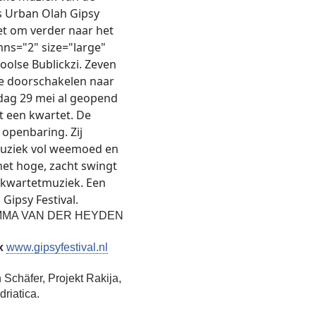
ls Urban Olah Gipsy
et om verder naar het
mns="2" size="large"
olse Bublickzi. Zeven
tie doorschakelen naar
jdag 29 mei al geopend
t een kwartet. De
 openbaring. Zij
 Muziek vol weemoed en
 het hoge, zacht swingt
e kwartetmuziek. Een
ipsy Festival.
EMMA VAN DER HEYDEN
ox
www.gipsyfestival.nl
Schäfer, Projekt Rakija,
riatica.