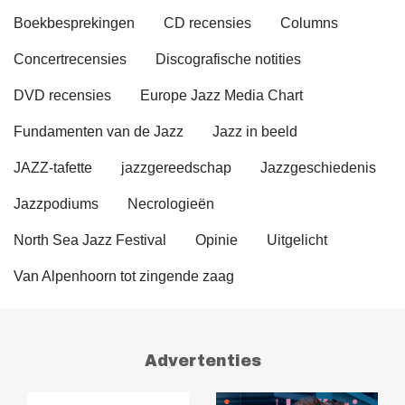
Boekbesprekingen
CD recensies
Columns
Concertrecensies
Discografische notities
DVD recensies
Europe Jazz Media Chart
Fundamenten van de Jazz
Jazz in beeld
JAZZ-tafette
jazzgereedschap
Jazzgeschiedenis
Jazzpodiums
Necrologieën
North Sea Jazz Festival
Opinie
Uitgelicht
Van Alpenhoorn tot zingende zaag
Advertenties