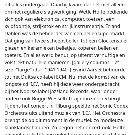
dit alles ondergaan. Daarbij kwam dat het niet alleen
om het reguliere slagwerk ging. Wetle Holte bediende
zich ook van elektronica, computer, toetsen, een
xylofoontje, strijkstok en strijkinstrumentje. Erland
Dahlen was de beheerder van een bellensupermarkt.
Dat ging van twee scheepsbellen tot een Glockenspiel,
glazen en keramieken belletjes, koperen bellen en
toeters. En alles werd benut, op uiterst vernuftige en
volstrekt naturelle manieren. [gallery columns="2"
size="large" ids="1941,1940"] Eivind Aarset behoorde
tot het Duitse cd-label ECM. Nu, met de komst van de
jongste cd ‘I.E.’, heeft hij deze weer ondergebracht
bij het Noorse label Jazzland Records, waar onder
andere ook Bugge Wesseltoft zijn muziek herbergt.
Tijdens het concert in Tilburg speelde het Sonic Codex
Orchestra uitsluitend muziek van ‘I.E.’. Het Orchestra
brengt de op dit moment in de muziek zo modieuze
klanklandschappen. Zo begon het concert ook: Holte
die met strijkstok een geluid produceerde als dat van