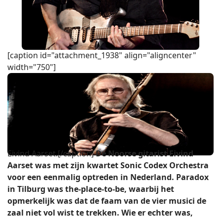
[caption id="attachment_1938" align="aligncenter"
width="750"]
Eivind Aarset.[/caption]
De Noorse gitarist Eivind
Aarset was met zijn kwartet Sonic Codex Orchestra
voor een eenmalig optreden in Nederland. Paradox
in Tilburg was the-place-to-be, waarbij het
opmerkelijk was dat de faam van de vier musici de
zaal niet vol wist te trekken. Wie er echter was,