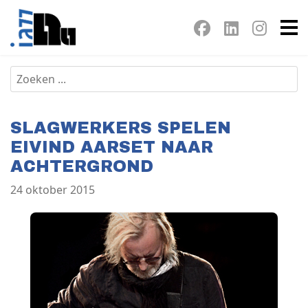
SLAGWERKERS SPELEN
EIVIND AARSET NAAR
ACHTERGROND
24 oktober 2015