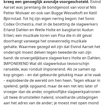
kreeg een genoeglijk avondje voorgeschoteld.
Eivind
Aarset was jarenlang de bondgenoot van vooral Nils
Petter Molvaer en ook van Bugge Wesseltoft en Ketil
Björnstad. Tot hij zijn eigen nering begon: het Sonic
Codex Orchestra, met in de bezetting de slagwerkers
Erland Dahlen en Wetle Holte en basgitarist Audun
Erlien; een muzikale toren van Pisa die in dit geval
doorhangt vanwege het onevenredig muzikale
gehalte. Waarmee gezegd wil zijn dat Eivind Aarset het
onderspit moest delven tegen tweederde van zijn
band: de onvergelijkbare slagwerkers Holte en Dahlen.
IMPONEREND Wat dit slagwerkduo tevoorschijn
ranselde, was ronduit imponerend. Als ze samen op
kop gingen – en dat gebeurde gelukkig maar al te vaak
– explodeerde de wereld om hen heen. Tegen elkaar in
spelend, gelijk opgaand, maar de een net iets later of
vroeger dan de ander, ongelooflijke slagwerkpatronen
uit twee drumstellen halend, snoeiharde uitdagingen
aan het adres van de ander; je moest met open mond