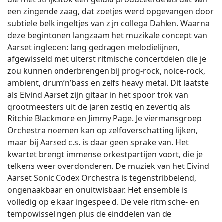
een zingende zaag, dat zoetjes werd opgevangen door
subtiele belklingeltjes van zijn collega Dahlen. Waarna
deze begintonen langzaam het muzikale concept van
Aarset ingleden: lang gedragen melodielijnen,
afgewisseld met uiterst ritmische concertdelen die je
zou kunnen onderbrengen bij prog-rock, noice-rock,
ambient, drum’n’bass en zelfs heavy metal. Dit laatste
als Eivind Aarset zijn gitaar in het spoor trok van
grootmeesters uit de jaren zestig en zeventig als
Ritchie Blackmore en Jimmy Page. Je viermansgroep
Orchestra noemen kan op zelfoverschatting lijken,
maar bij Aarsed c.s. is daar geen sprake van. Het
kwartet brengt immense orkestpartijen voort, die je
telkens weer overdonderen. De muziek van het Eivind
Aarset Sonic Codex Orchestra is tegenstribbelend,
ongenaakbaar en onuitwisbaar. Het ensemble is
volledig op elkaar ingespeeld. De vele ritmische- en
tempowisselingen plus de einddelen van de