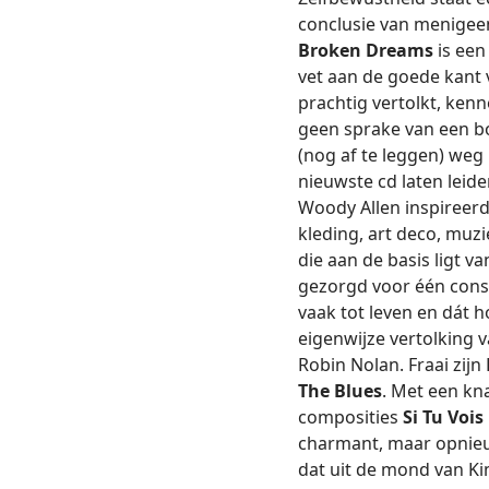
conclusie van menigeen.
Broken Dreams
is een
vet aan de goede kant 
prachtig vertolkt, ken
geen sprake van een b
(nog af te leggen) weg 
nieuwste cd laten leide
Woody Allen inspireerd
kleding, art deco, muzi
die aan de basis ligt v
gezorgd voor één const
vaak tot leven en dát h
eigenwijze vertolking 
Robin Nolan. Fraai zij
The Blues
. Met een kn
composities
Si Tu Voi
charmant, maar opnieu
dat uit de mond van Ki