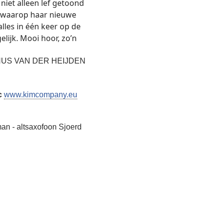
iet alleen lef getoond
ze waarop haar nieuwe
lles in één keer op de
lijk. Mooi hoor, zo’n
NUS VAN DER HEIJDEN
c
www.kimcompany.eu
an - altsaxofoon Sjoerd