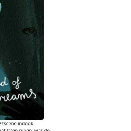
zzscene indook.
at laten rijpen, was de