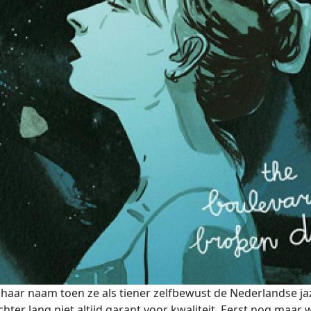
haar naam toen ze als tiener zelfbewust de Nederlandse ja
hter lang niet altijd garant voor kwaliteit. Eerst nog maar w