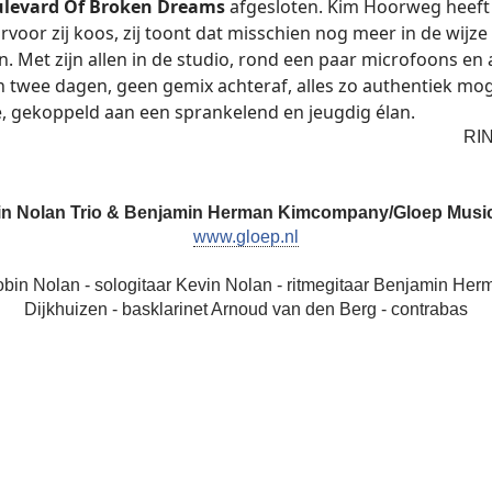
ulevard Of Broken Dreams
afgesloten. Kim Hoorweg heeft n
rvoor zij koos, zij toont dat misschien nog meer in de wij
. Met zijn allen in de studio, rond een paar microfoons en a
n twee dagen, geen gemix achteraf, alles zo authentiek moge
, gekoppeld aan een sprankelend en jeugdig élan.
RI
n Nolan Trio & Benjamin Herman
Kimcompany/Gloep Musi
www.gloep.nl
in Nolan - sologitaar Kevin Nolan - ritmegitaar Benjamin Herm
Dijkhuizen - basklarinet Arnoud van den Berg - contrabas