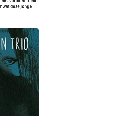
ams’ verdient ruime
 wat deze jonge