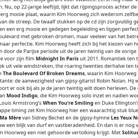
 Nu, op 22-jarige leeftijd, lijkt dat rijpingsproces achter de
 erg mooie plaat, waarin Kim Hoorweg zich wederom zelfb
van de streep. De twaalf stukken op de cd zijn zorgvuldig
nen een erg mooie en gedegen begeleiding en liggen perfect 
oulevard met gebroken dromen, maar veeleer van het betr
naar perfectie. Kim Hoorweg heeft zich bij het kiezen van h
n door de Parijse periode uit de jaren twintig van de vorige
e voor zijn film
Midnight In Paris
uit 2011. Romantiek ten 
ek uit vele windstreken, the roaring twenties derhalve ten t
an
The Boulevard Of Broken Dreams
, waarin Kim Hoorweg i
ante: de aanwezigheid van gipsy-gitarist Robin Nolan. Hij
oort er ook bij als je de jaren twintig wilt doen herleven. D
van
Mood Indigo
, die Kim Hoorweg solo inzet en nadien wo
n Louis Armstrong’s
When You’re Smiling
en Duke Ellington’
appe timing zet Kim Hoorweg hier een waarachtig stuk blu
s Ma Mère
van Sidney Bechet en de gipsy-hymne
Les Yeux N
w een blijk van durf en vastberadenheid. En dan is er no
m Hoorweg een niet gehoorde vertolking krijgt. Met
Solitu