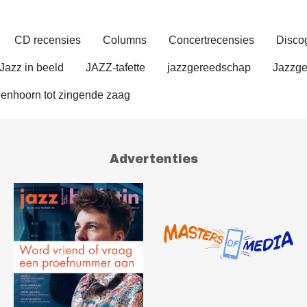
CD recensies
Columns
Concertrecensies
Discog
Jazz in beeld
JAZZ-tafette
jazzgereedschap
Jazzge
enhoorn tot zingende zaag
Advertenties