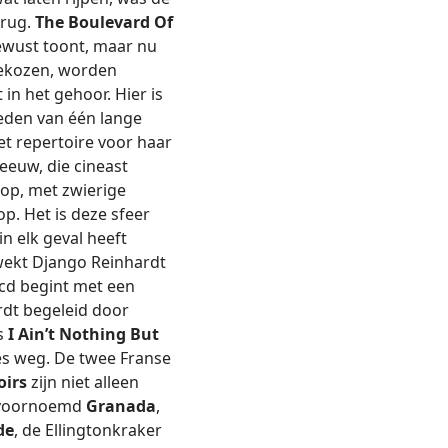
 rug.
The Boulevard Of
ewust toont, maar nu
 gekozen, worden
in het gehoor. Hier is
eden van één lange
et repertoire voor haar
 eeuw, die cineast
top, met zwierige
op. Het is deze sfeer
n elk geval heeft
 wekt Django Reinhardt
e cd begint met een
rdt begeleid door
s
I Ain’t Nothing But
es weg. De twee Franse
oirs
zijn niet alleen
g voornoemd
Granada
,
de
, de Ellingtonkraker