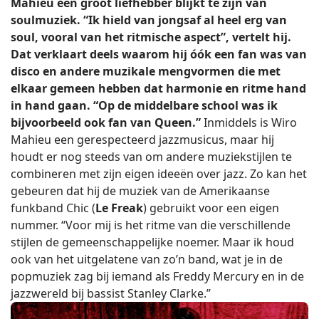
Mahieu een groot liefhebber blijkt te zijn van
soulmuziek. “Ik hield van jongsaf al heel erg van
soul, vooral van het ritmische aspect”, vertelt hij.
Dat verklaart deels waarom hij óók een fan was van
disco en andere muzikale mengvormen die met
elkaar gemeen hebben dat harmonie en ritme hand
in hand gaan. “Op de middelbare school was ik
bijvoorbeeld ook fan van Queen.”
Inmiddels is Wiro
Mahieu een gerespecteerd jazzmusicus, maar hij
houdt er nog steeds van om andere muziekstijlen te
combineren met zijn eigen ideeën over jazz. Zo kan het
gebeuren dat hij de muziek van de Amerikaanse
funkband Chic (
Le Freak
) gebruikt voor een eigen
nummer. “Voor mij is het ritme van die verschillende
stijlen de gemeenschappelijke noemer. Maar ik houd
ook van het uitgelatene van zo’n band, wat je in de
popmuziek zag bij iemand als Freddy Mercury en in de
jazzwereld bij bassist Stanley Clarke.”