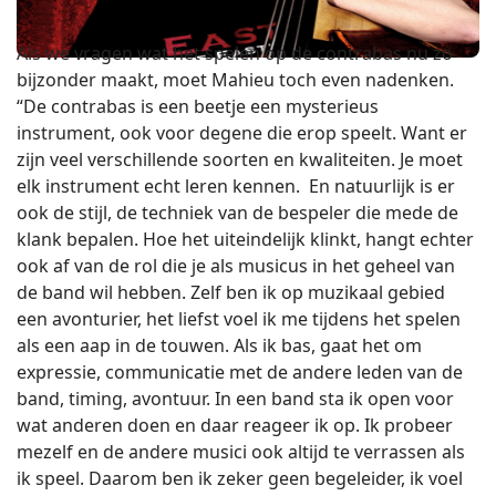
Als we vragen wat het spelen op de contrabas nu zo
bijzonder maakt, moet Mahieu toch even nadenken.
“De contrabas is een beetje een mysterieus
instrument, ook voor degene die erop speelt. Want er
zijn veel verschillende soorten en kwaliteiten. Je moet
elk instrument echt leren kennen. En natuurlijk is er
ook de stijl, de techniek van de bespeler die mede de
klank bepalen. Hoe het uiteindelijk klinkt, hangt echter
ook af van de rol die je als musicus in het geheel van
de band wil hebben. Zelf ben ik op muzikaal gebied
een avonturier, het liefst voel ik me tijdens het spelen
als een aap in de touwen. Als ik bas, gaat het om
expressie, communicatie met de andere leden van de
band, timing, avontuur. In een band sta ik open voor
wat anderen doen en daar reageer ik op. Ik probeer
mezelf en de andere musici ook altijd te verrassen als
ik speel. Daarom ben ik zeker geen begeleider, ik voel