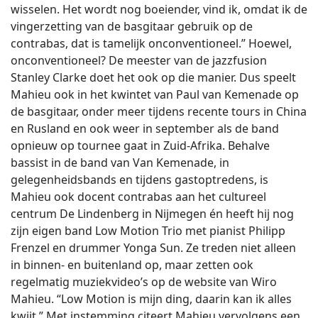
wisselen. Het wordt nog boeiender, vind ik, omdat ik de
vingerzetting van de basgitaar gebruik op de
contrabas, dat is tamelijk onconventioneel.” Hoewel,
onconventioneel? De meester van de jazzfusion
Stanley Clarke doet het ook op die manier. Dus speelt
Mahieu ook in het kwintet van Paul van Kemenade op
de basgitaar, onder meer tijdens recente tours in China
en Rusland en ook weer in september als de band
opnieuw op tournee gaat in Zuid-Afrika. Behalve
bassist in de band van Van Kemenade, in
gelegenheidsbands en tijdens gastoptredens, is
Mahieu ook docent contrabas aan het cultureel
centrum De Lindenberg in Nijmegen én heeft hij nog
zijn eigen band Low Motion Trio met pianist Philipp
Frenzel en drummer Yonga Sun. Ze treden niet alleen
in binnen- en buitenland op, maar zetten ook
regelmatig muziekvideo’s op de website van Wiro
Mahieu. “Low Motion is mijn ding, daarin kan ik alles
kwijt.” Met instemming citeert Mahieu vervolgens een