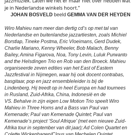
jazzmuziek. Laten we het er maar niet over hebben wat
je in Nederlandse winkels hoort.’’
JOHAN BOSVELD
beeld
GEMMA VAN DER HEYDEN
Wiro Mahieu nam meer dan dertig cd’s op met tal van
Nederlandse en buitenlandse jazzartiesten, zoals Michiel
Borstlap, Tineke Postma, Eric Vloeimans, Gerd Dudek,
Charlie Mariano, Kenny Wheeler, Bob Malach, Benny
Bailey, Amina Figarova, Noa, Tony Levin, Luluk Purwanto
and the Helsdingen Trio en Rob van den Broeck. Mahieu
organiseerde zeven edities van het East of Eastern
Jazzfestival in Nijmegen, waar hij ook docent contrabas,
basgitaar, pop en jazz ensembleleider is bij de
Lindenberg. Hij treedt op in heel Europa en had tournees
in Rusland, Zuid-Afrika, China, Indonesië en de
VS. Behalve in zijn eigen Low Motion Trio speelt Wiro
Mahieu in Three Horns and a Bass van Paul van
Kemenade; Paul van Kemenade Quintet; Paul van
Kemenade’s project ‘Soul Afrique’ (met een nieuwe Zuid-
Afrika tour in september van dit jaar); Ad Colen Quartet en
Colette Wickenhagen/Clous van Mechelen Quintet.