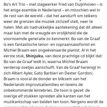
Bo’s Art Trio – met slagwerker Fred van Duijnhoven – is
het enige esemble in Nederland – en misschien wel in
de rest van de wereld – dat het aandurft om telkens
weer de grenzen die muziek zichzelf stelt, neer te
halen. Met als nadrukkelijke aantekening dat dit alleen
maar kan met de vreugde en vrolijkheid die de
voornoemde generatie zo kenmerkt. Bo van de Graaf
is een fantastische tenor- en sopraansaxofonist en
Michiel Braam een ongeëvenaarde pianist. Al in het
eerste stuk,
Shinjuku
, van deze prachtige cd blijkt dat:
Bo van de Graaf leidt in, waarna Michiel Braam
verderop zoetjes aanschuift. Van de Graaf herenigt in
zich Albert Ayler, Gato Barbieri en Dexter Gordon;
Braam is vooral de donder en bliksem van het
Nederlands improvisatiemilieu en tevens de
onbekommerde lentebries. De toon is gezet: de
overige elf stukken spreiden alle kanten van het
muzikantschap van beiden ten toon. Nergens wordt de