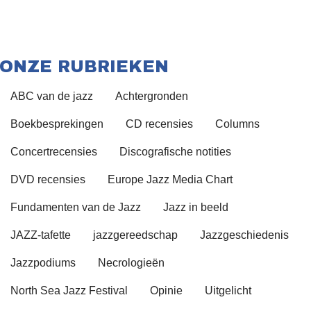
ONZE RUBRIEKEN
ABC van de jazz
Achtergronden
Boekbesprekingen
CD recensies
Columns
Concertrecensies
Discografische notities
DVD recensies
Europe Jazz Media Chart
Fundamenten van de Jazz
Jazz in beeld
JAZZ-tafette
jazzgereedschap
Jazzgeschiedenis
Jazzpodiums
Necrologieën
North Sea Jazz Festival
Opinie
Uitgelicht