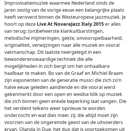
Improvisatiemuziek waarmee Nederland sinds de
jaren zestig van de vorige eeuw een belangrijke plaats
heeft veroverd binnen de Westeuropese jazzmuziek. Je
hoort op deze
Live At NovaraJazz Italy 2015
er alles
van terug: (on)beheerste klankuitbarstingen,
melodische mijmeringen, gekte, onvoorspelbaarheid,
originaliteit, verwijzingen naar álle muziek en vooral
vakmanschap. Dit laatste neergelegd in een
bewonderenswaardige techniek die alle
mogelijkheden in zich bergt om het onhaalbare
haalbaar te maken. Bo van de Graaf en Michiel Braam
zijn exponenten van de generatie musici die zich zo’n
halve eeuw geleden aandiende en die vooral werd
gekenmerkt door een open en weidse blik op muziek
die zich binnen geen enkele beperking laat vangen. Die
het verdient telkens weer opnieuw te worden
onderzocht en wat dies meer zij: die altijd moet zijn
voorzien van de ongeremde geest van de uitvoerders
ervan. Olanda in Due, het duo dat is voortgekomen uit