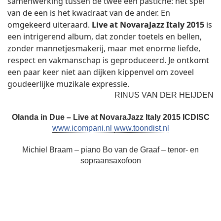
samenwerking tussen de twee een pastiche: het spel
van de een is het kwadraat van de ander. En
omgekeerd uiteraard.
Live at NovaraJazz Italy
2015
is
een intrigerend album, dat zonder toetels en bellen,
zonder mannetjesmakerij, maar met enorme liefde,
respect en vakmanschap is geproduceerd. Je ontkomt
een paar keer niet aan dijken kippenvel om zoveel
goudeerlijke muzikale expressie.
RINUS VAN DER HEIJDEN
Olanda in Due – Live at NovaraJazz Italy 2015
ICDISC
www.icompani.nl
www.toondist.nl
Michiel Braam – piano Bo van de Graaf – tenor- en
sopraansaxofoon