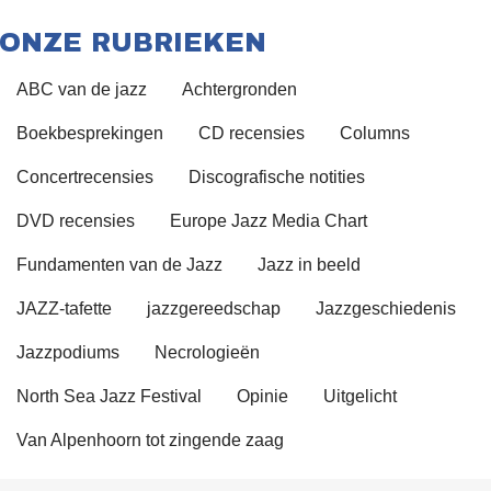
ONZE RUBRIEKEN
ABC van de jazz
Achtergronden
Boekbesprekingen
CD recensies
Columns
Concertrecensies
Discografische notities
DVD recensies
Europe Jazz Media Chart
Fundamenten van de Jazz
Jazz in beeld
JAZZ-tafette
jazzgereedschap
Jazzgeschiedenis
Jazzpodiums
Necrologieën
North Sea Jazz Festival
Opinie
Uitgelicht
Van Alpenhoorn tot zingende zaag