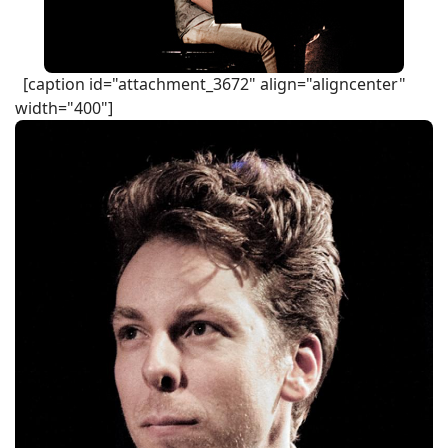
[caption id="attachment_3672" align="aligncenter"
width="400"]