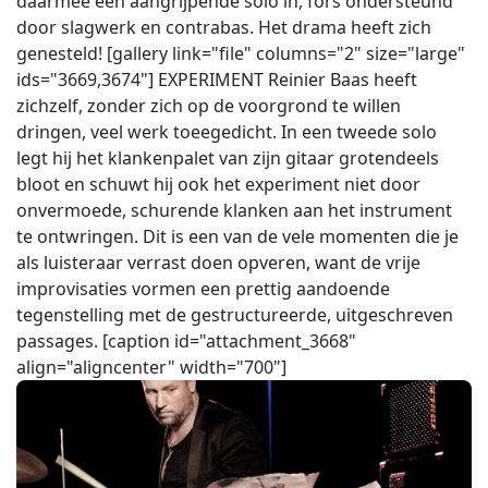
daarmee een aangrijpende solo in, fors ondersteund
door slagwerk en contrabas. Het drama heeft zich
genesteld! [gallery link="file" columns="2" size="large"
ids="3669,3674"] EXPERIMENT Reinier Baas heeft
zichzelf, zonder zich op de voorgrond te willen
dringen, veel werk toeegedicht. In een tweede solo
legt hij het klankenpalet van zijn gitaar grotendeels
bloot en schuwt hij ook het experiment niet door
onvermoede, schurende klanken aan het instrument
te ontwringen. Dit is een van de vele momenten die je
als luisteraar verrast doen opveren, want de vrije
improvisaties vormen een prettig aandoende
tegenstelling met de gestructureerde, uitgeschreven
passages. [caption id="attachment_3668"
align="aligncenter" width="700"]