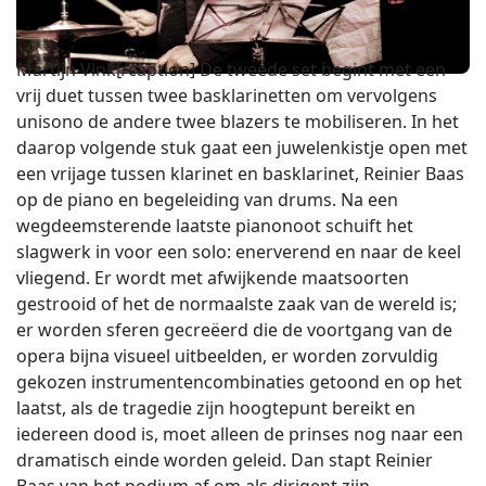
Martijn Vink[/caption] De tweede set begint met een
vrij duet tussen twee basklarinetten om vervolgens
unisono de andere twee blazers te mobiliseren. In het
daarop volgende stuk gaat een juwelenkistje open met
een vrijage tussen klarinet en basklarinet, Reinier Baas
op de piano en begeleiding van drums. Na een
wegdeemsterende laatste pianonoot schuift het
slagwerk in voor een solo: enerverend en naar de keel
vliegend. Er wordt met afwijkende maatsoorten
gestrooid of het de normaalste zaak van de wereld is;
er worden sferen gecreëerd die de voortgang van de
opera bijna visueel uitbeelden, er worden zorvuldig
gekozen instrumentencombinaties getoond en op het
laatst, als de tragedie zijn hoogtepunt bereikt en
iedereen dood is, moet alleen de prinses nog naar een
dramatisch einde worden geleid. Dan stapt Reinier