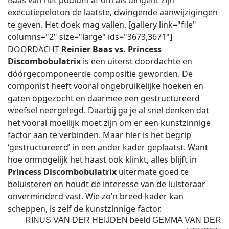
Baas van het podium af om als dirigent zijn
executiepeloton de laatste, dwingende aanwijzigingen
te geven. Het doek mag vallen. [gallery link="file"
columns="2" size="large" ids="3673,3671"]
DOORDACHT
Reinier Baas vs. Princess
Discombobulatrix
is een uiterst doordachte en
dóórgecomponeerde compositie geworden. De
componist heeft vooral ongebruikelijke hoeken en
gaten opgezocht en daarmee een gestructureerd
weefsel neergelegd. Daarbij ga je al snel denken dat
het vooral moeilijk moet zijn om er een kunstzinnige
factor aan te verbinden. Maar hier is het begrip
‘gestructureerd’ in een ander kader geplaatst. Want
hoe onmogelijk het haast ook klinkt, alles blijft in
Princess Discombobulatrix
uitermate goed te
beluisteren en houdt de interesse van de luisteraar
onverminderd vast. Wie zo’n breed kader kan
scheppen, is zelf de kunstzinnige factor.
RINUS VAN DER HEIJDEN beeld GEMMA VAN DER