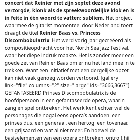
concert dat Reinier met zijn septet deze avond
verzorgde, klonk als de spreekwoordelijke klok en is
in feite in één woord te vatten: subliem.
Het project
waarmee de gitarist momenteel door Nederland toert
draagt de titel
Reinier Baas vs. Princess
Discombobulatrix
. Het werd vorig jaar gecreëerd als
compositieopdracht voor het North Sea Jazz Festival,
waar het diepe indruk maakte. Het is zonder meer een
goede zet van Reinier Baas om er nu het land mee in te
trekken. Want een initiatief met een dergelijke opzet
kan niet vaak genoeg worden vertoond. [gallery
link="file" columns="2" size="large" ids="3666,3667"]
GEFANTASEERD Prinses Discombobulatrix is de
hoofdpersoon in een gefantaseerde opera, waarin
zang en spel ontbreken. Het werk kent echter wel de
personages die nogal eens opera’s aandoen: een
prinses dus, een generaal, een hertog, een tovenaar,
een grijsaard en wat al niet meer. En hoewel de
basiselementen van een opera ontbreken, ontrolt hij