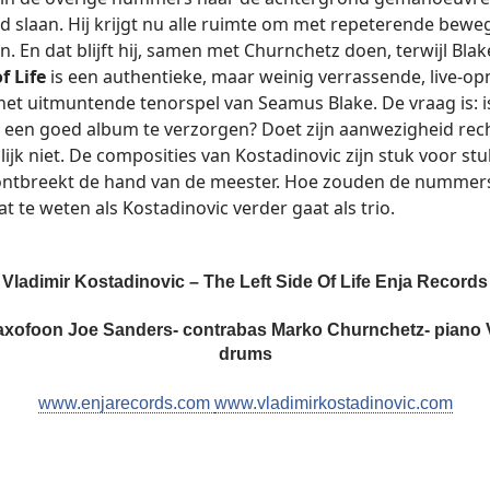
veld slaan. Hij krijgt nu alle ruimte om met repeterende bew
n. En dat blijft hij, samen met Churnchetz doen, terwijl Blake
f Life
is een authentieke, maar weinig verrassende, live-o
et uitmuntende tenorspel van Seamus Blake. De vraag is: is
 een goed album te verzorgen? Doet zijn aanwezigheid rech
jk niet. De composities van Kostadinovic zijn stuk voor stu
 ontbreekt de hand van de meester. Hoe zouden de nummers
 te weten als Kostadinovic verder gaat als trio.
Vladimir Kostadinovic – The Left Side Of Life
Enja Records
saxofoon
Joe Sanders- contrabas
Marko Churnchetz- piano
drums
www.enjarecords.com
www.vladimirkostadinovic.com