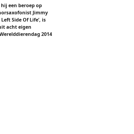
d hij een beroep op
enorsaxofonist Jimmy
eft Side Of Life’, is
it acht eigen
Werelddierendag 2014