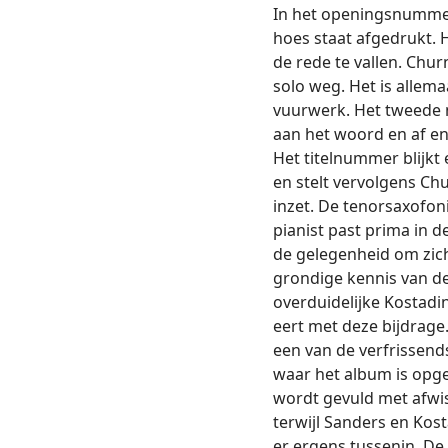
In het openingsnumm
hoes staat afgedrukt. 
de rede te vallen. Chu
solo weg. Het is allema
vuurwerk. Het tweede
aan het woord en af en
Het titelnummer blijkt
en stelt vervolgens Chu
inzet. De tenorsaxofoni
pianist past prima in d
de gelegenheid om zich
grondige kennis van d
overduidelijke Kostadi
eert met deze bijdrage.
een van de verfrissend
waar het album is opg
wordt gevuld met afwis
terwijl Sanders en Kos
er ergens tussenin. D