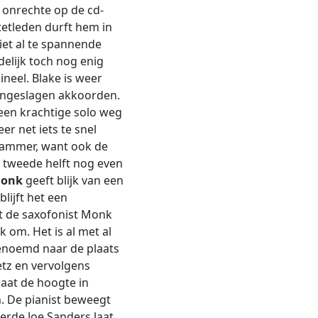
 onrechte op de cd-
tetleden durft hem in
iet al te spannende
delijk toch nog enig
ineel. Blake is weer
aangeslagen akkoorden.
 een krachtige solo weg
er net iets te snel
s jammer, want ook de
de tweede helft nog even
Monk
geeft blijk van een
ijft het een
et de saxofonist Monk
k om. Het is al met al
enoemd naar de plaats
tz en vervolgens
gaat de hoogte in
. De pianist beweegt
rde Joe Sanders laat