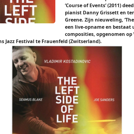
‘Course of Events’ (2011) dee
pianist Danny Grissett en t
Greene. Zijn nieuweling, ‘The L
een live-opname en bestaat u
composities, opgenomen op 
s Jazz Festival te Frauenfeld (Zwitserland).