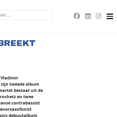
TBREEKT
 Vladimir
 zijn tweede album
wartet bestaat uit de
rnchetz en twee
anse contrabassist
tenorsaxofonist
ovics debuutalbum