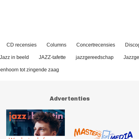
CD recensies
Columns
Concertrecensies
Discog
Jazz in beeld
JAZZ-tafette
jazzgereedschap
Jazzge
enhoorn tot zingende zaag
Advertenties