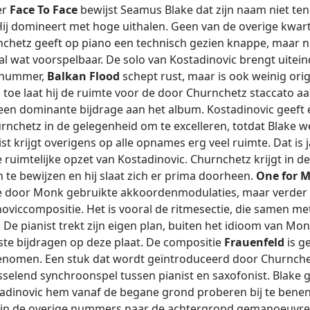
er
Face To Face
bewijst Seamus Blake dat zijn naam niet ten
Hij domineert met hoge uithalen. Geen van de overige kwar
rnchetz geeft op piano een technisch gezien knappe, maar n
al wat voorspelbaar. De solo van Kostadinovic brengt uitein
 nummer,
Balkan Flood
schept rust, maar is ook weinig orig
 toe laat hij de ruimte voor de door Churnchetz staccato 
 een dominante bijdrage aan het album. Kostadinovic geeft
rnchetz in de gelegenheid om te excelleren, totdat Blake we
st krijgt overigens op alle opnames erg veel ruimte. Dat i
e ruimtelijke opzet van Kostadinovic. Churnchetz krijgt in 
 te bewijzen en hij slaat zich er prima doorheen.
One for 
e door Monk gebruikte akkoordenmodulaties, maar verder bl
noviccompositie. Het is vooral de ritmesectie, die samen m
 De pianist trekt zijn eigen plan, buiten het idioom van Mon
ste bijdragen op deze plaat. De compositie
Frauenfeld
is g
enomen. Een stuk dat wordt geïntroduceerd door Churnche
selend synchroonspel tussen pianist en saxofonist. Blake 
tadinovic hem vanaf de begane grond proberen bij te benen
e in de overige nummers naar de achtergrond gemanoeuvree