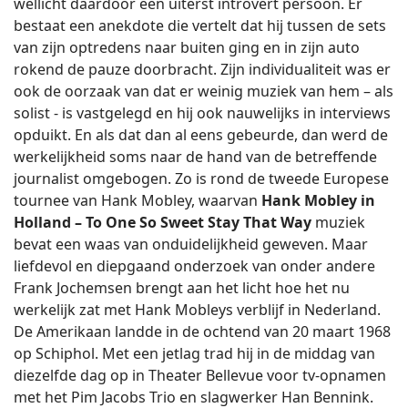
wellicht daardoor een uiterst introvert persoon. Er
bestaat een anekdote die vertelt dat hij tussen de sets
van zijn optredens naar buiten ging en in zijn auto
rokend de pauze doorbracht. Zijn individualiteit was er
ook de oorzaak van dat er weinig muziek van hem – als
solist - is vastgelegd en hij ook nauwelijks in interviews
opduikt. En als dat dan al eens gebeurde, dan werd de
werkelijkheid soms naar de hand van de betreffende
journalist omgebogen. Zo is rond de tweede Europese
tournee van Hank Mobley, waarvan
Hank Mobley in
Holland – To One So Sweet Stay That Way
muziek
bevat een waas van onduidelijkheid geweven. Maar
liefdevol en diepgaand onderzoek van onder andere
Frank Jochemsen brengt aan het licht hoe het nu
werkelijk zat met Hank Mobleys verblijf in Nederland.
De Amerikaan landde in de ochtend van 20 maart 1968
op Schiphol. Met een jetlag trad hij in de middag van
diezelfde dag op in Theater Bellevue voor tv-opnamen
met het Pim Jacobs Trio en slagwerker Han Bennink.