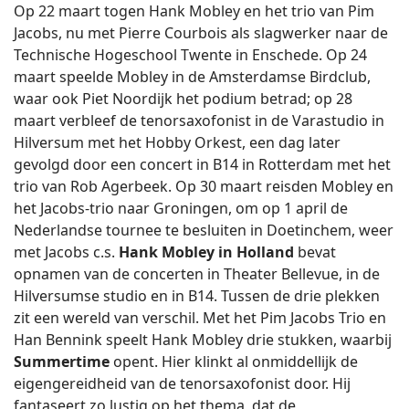
Op 22 maart togen Hank Mobley en het trio van Pim
Jacobs, nu met Pierre Courbois als slagwerker naar de
Technische Hogeschool Twente in Enschede. Op 24
maart speelde Mobley in de Amsterdamse Birdclub,
waar ook Piet Noordijk het podium betrad; op 28
maart verbleef de tenorsaxofonist in de Varastudio in
Hilversum met het Hobby Orkest, een dag later
gevolgd door een concert in B14 in Rotterdam met het
trio van Rob Agerbeek. Op 30 maart reisden Mobley en
het Jacobs-trio naar Groningen, om op 1 april de
Nederlandse tournee te besluiten in Doetinchem, weer
met Jacobs c.s.
Hank Mobley in Holland
bevat
opnamen van de concerten in Theater Bellevue, in de
Hilversumse studio en in B14. Tussen de drie plekken
zit een wereld van verschil. Met het Pim Jacobs Trio en
Han Bennink speelt Hank Mobley drie stukken, waarbij
Summertime
opent. Hier klinkt al onmiddellijk de
eigengereidheid van de tenorsaxofonist door. Hij
fantaseert zo lustig op het thema, dat de