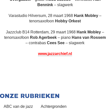
Bennink
– slagwerk
Varastudio Hilversum, 28 maart 1968
Hank Mobley
–
tenorsaxofoon
Hobby Orkest
Jazzclub B14 Rotterdam, 29 maart 1968
Hank Mobley
–
tenorsaxofoon
Rob Agerbeek
– piano
Hans van Rossem
– contrabas
Cees See
– slagwerk
www.jazzarchief.nl
ONZE RUBRIEKEN
ABC van de jazz
Achtergronden