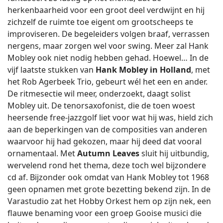
herkenbaarheid voor een groot deel verdwijnt en hij
zichzelf de ruimte toe eigent om grootscheeps te
improviseren. De begeleiders volgen braaf, verrassen
nergens, maar zorgen wel voor swing. Meer zal Hank
Mobley ook niet nodig hebben gehad. Hoewel… In de
vijf laatste stukken van
Hank Mobley in Holland
, met
het Rob Agerbeek Trio, gebeurt wél het een en ander.
De ritmesectie wil meer, onderzoekt, daagt solist
Mobley uit. De tenorsaxofonist, die de toen woest
heersende free-jazzgolf liet voor wat hij was, hield zich
aan de beperkingen van de composities van anderen
waarvoor hij had gekozen, maar hij deed dat vooral
ornamentaal. Met
Autumn Leaves
sluit hij uitbundig,
wervelend rond het thema, deze toch wel bijzondere
cd af. Bijzonder ook omdat van Hank Mobley tot 1968
geen opnamen met grote bezetting bekend zijn. In de
Varastudio zat het Hobby Orkest hem op zijn nek, een
flauwe benaming voor een groep Gooise musici die