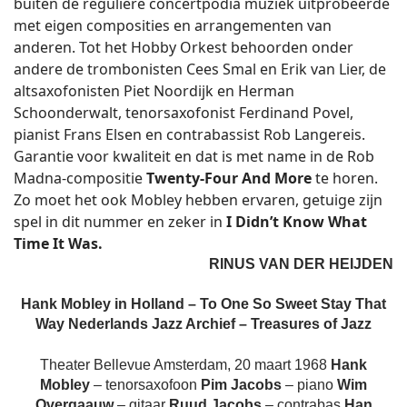
buiten de reguliere concertpodia muziek uitprobeerde
met eigen composities en arrangementen van
anderen. Tot het Hobby Orkest behoorden onder
andere de trombonisten Cees Smal en Erik van Lier, de
altsaxofonisten Piet Noordijk en Herman
Schoonderwalt, tenorsaxofonist Ferdinand Povel,
pianist Frans Elsen en contrabassist Rob Langereis.
Garantie voor kwaliteit en dat is met name in de Rob
Madna-compositie
Twenty-Four And More
te horen.
Zo moet het ook Mobley hebben ervaren, getuige zijn
spel in dit nummer en zeker in
I Didn’t Know What
Time It Was.
RINUS VAN DER HEIJDEN
Hank Mobley in Holland – To One So Sweet Stay That
Way
Nederlands Jazz Archief – Treasures of Jazz
Theater Bellevue Amsterdam, 20 maart 1968
Hank
Mobley
– tenorsaxofoon
Pim Jacobs
– piano
Wim
Overgaauw
– gitaar
Ruud Jacobs
– contrabas
Han