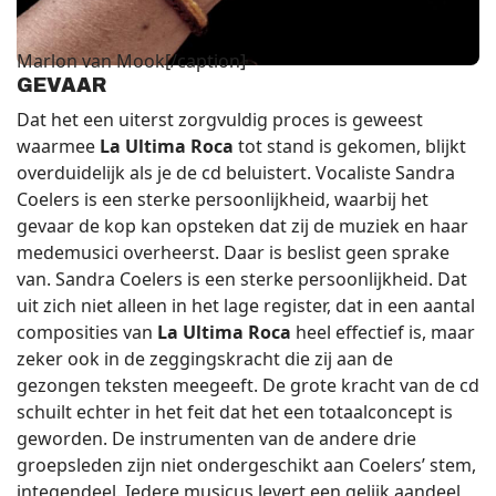
Marlon van Mook[/caption]
GEVAAR
Dat het een uiterst zorgvuldig proces is geweest
waarmee
La Ultima Roca
tot stand is gekomen, blijkt
overduidelijk als je de cd beluistert. Vocaliste Sandra
Coelers is een sterke persoonlijkheid, waarbij het
gevaar de kop kan opsteken dat zij de muziek en haar
medemusici overheerst. Daar is beslist geen sprake
van. Sandra Coelers is een sterke persoonlijkheid. Dat
uit zich niet alleen in het lage register, dat in een aantal
composities van
La Ultima Roca
heel effectief is, maar
zeker ook in de zeggingskracht die zij aan de
gezongen teksten meegeeft. De grote kracht van de cd
schuilt echter in het feit dat het een totaalconcept is
geworden. De instrumenten van de andere drie
groepsleden zijn niet ondergeschikt aan Coelers’ stem,
integendeel. Iedere musicus levert een gelijk aandeel