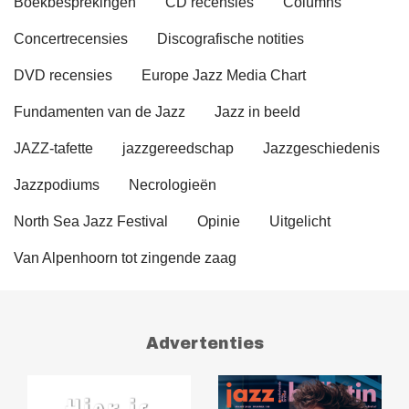
Boekbesprekingen
CD recensies
Columns
Concertrecensies
Discografische notities
DVD recensies
Europe Jazz Media Chart
Fundamenten van de Jazz
Jazz in beeld
JAZZ-tafette
jazzgereedschap
Jazzgeschiedenis
Jazzpodiums
Necrologieën
North Sea Jazz Festival
Opinie
Uitgelicht
Van Alpenhoorn tot zingende zaag
Advertenties