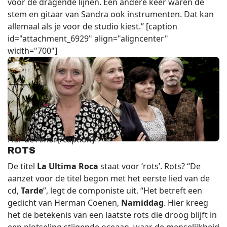
voor de dragende lijnen. Een andere keer waren de
stem en gitaar van Sandra ook instrumenten. Dat kan
allemaal als je voor de studio kiest.” [caption
id="attachment_6929" align="aligncenter"
width="700"]
Flor de Amor[/caption]
ROTS
De titel
La Ultima Roca
staat voor ‘rots’. Rots? “De
aanzet voor de titel begon met het eerste lied van de
cd,
Tarde
”, legt de componiste uit. “Het betreft een
gedicht van Herman Coenen,
Namiddag
. Hier kreeg
het de betekenis van een laatste rots die droog blijft in