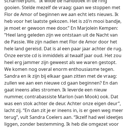
scharnierpunt. “Ik wilde de handdoek in de ring
gooien. Stelde mezelf de vraag: gaan we stoppen met
Flor de Amor of beginnen we aan echt iets nieuws. Ik
heb voor het laatste gekozen. Het is zó’n mooi bandje,
je moet er gewoon mee door.” En Marjolein Kempen:
“Heel lang geleden zijn we ontstaan uit de Nacht van
de Passie. We zijn nadien met Flor de Amor door het
hele land gereisd. Dat is al een paar jaar achter de rug.
Onze eerste cd is inmiddels al twaalf jaar oud. Het zou
heel erg jammer zijn geweest als we waren gestopt.
We komen nog overal enorm enthousiasme tegen.
Sandra en ik zijn bij elkaar gaan zitten met de vraag:
zullen we aan een nieuwe cd gaan beginnen? En dan
gaat ineens alles stromen. Ik leverde een nieuw
nummer, contrabassiste Marlon (van Mook) ook. Dat
was een stok achter de deur. Achter onze eigen deur”,
lacht zij. “En dan zit je er ineens in, is er geen weg meer
terug”, vult Sandra Coelers aan. “Ikzelf had wel ideetjes
liggen, zonder bestemming. Ik heb die omgezet voor