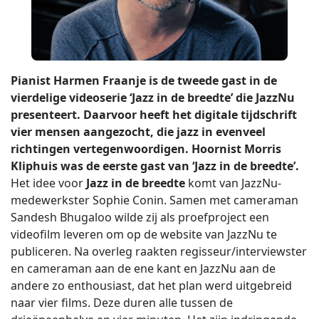
Pianist Harmen Fraanje is de tweede gast in de
vierdelige videoserie
‘
Jazz in de breedte
’
die JazzNu
presenteert. Daarvoor heeft het digitale tijdschrift
vier mensen aangezocht, die jazz in evenveel
richtingen vertegenwoordigen. Hoornist Morris
Kliphuis was de eerste gast van
‘
Jazz in de breedte
’
.
Het idee voor
Jazz in de breedte
komt van JazzNu-
medewerkster Sophie Conin. Samen met cameraman
Sandesh Bhugaloo wilde zij als proefproject een
videofilm leveren om op de website van JazzNu te
publiceren. Na overleg raakten regisseur/interviewster
en cameraman aan de ene kant en JazzNu aan de
andere zo enthousiast, dat het plan werd uitgebreid
naar vier films. Deze duren alle tussen de