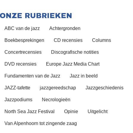
ONZE RUBRIEKEN
ABC van de jazz
Achtergronden
Boekbesprekingen
CD recensies
Columns
Concertrecensies
Discografische notities
DVD recensies
Europe Jazz Media Chart
Fundamenten van de Jazz
Jazz in beeld
JAZZ-tafette
jazzgereedschap
Jazzgeschiedenis
Jazzpodiums
Necrologieën
North Sea Jazz Festival
Opinie
Uitgelicht
Van Alpenhoorn tot zingende zaag