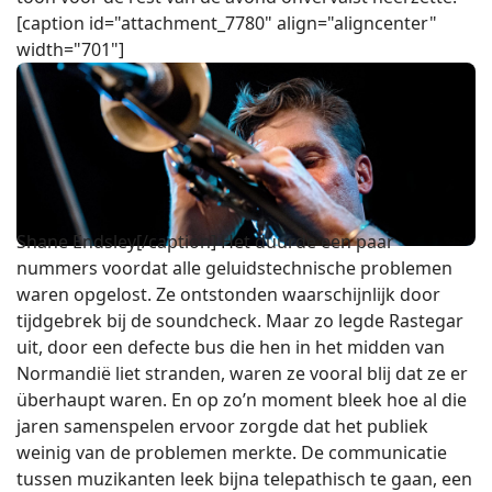
[caption id="attachment_7780" align="aligncenter"
width="701"]
Shane Endsley[/caption] Het duurde een paar
nummers voordat alle geluidstechnische problemen
waren opgelost. Ze ontstonden waarschijnlijk door
tijdgebrek bij de soundcheck. Maar zo legde Rastegar
uit, door een defecte bus die hen in het midden van
Normandië liet stranden, waren ze vooral blij dat ze er
überhaupt waren. En op zo’n moment bleek hoe al die
jaren samenspelen ervoor zorgde dat het publiek
weinig van de problemen merkte. De communicatie
tussen muzikanten leek bijna telepathisch te gaan, een