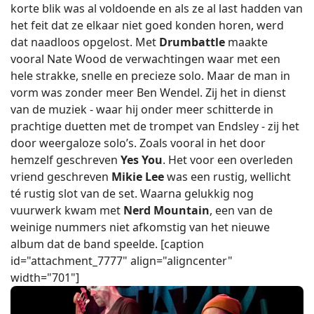
korte blik was al voldoende en als ze al last hadden van
het feit dat ze elkaar niet goed konden horen, werd
dat naadloos opgelost. Met
Drumbattle
maakte
vooral Nate Wood de verwachtingen waar met een
hele strakke, snelle en precieze solo. Maar de man in
vorm was zonder meer Ben Wendel. Zij het in dienst
van de muziek - waar hij onder meer schitterde in
prachtige duetten met de trompet van Endsley - zij het
door weergaloze solo’s. Zoals vooral in het door
hemzelf geschreven
Yes You
. Het voor een overleden
vriend geschreven
Mikie Lee
was een rustig, wellicht
té rustig slot van de set. Waarna gelukkig nog
vuurwerk kwam met
Nerd Mountain
, een van de
weinige nummers niet afkomstig van het nieuwe
album dat de band speelde. [caption
id="attachment_7777" align="aligncenter"
width="701"]