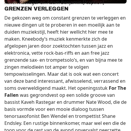
Kaveh Rastegar en Adam Benjamin.[/caption]
GRENZEN VERLEGGEN
De gekozen weg om constant grenzen te verleggen en
nieuwe dingen uit te proberen in een moeilijk aan te
duiden muziekstijl, heeft hier wellicht hier mee te
maken. Kneebody’s muziek kenmerkte zich de
afgelopen jaren door zoektochten tussen jazz en
elektronica, vette rock-bas-riffs en aan free jazz
grenzende sax- en trompetsolo’s, en van bijna mee te
zingen melodieën tot amper te volgen
tempowisselingen. Maar dat is ook wat een concert
van deze band interessant, afwisselend, verrassend en
soms overweldigend maakt. Het openingsstuk
For The
Fallen
was gegrondvest op een solide groove van
bassist Kaveh Rastegar en drummer Nate Wood, die de
basis vormde voor een mooie dialoog tussen
tenorsaxofonist Ben Wendel en trompettist Shane
Endsley. Een rustige binnenkomer, maar wel een die de
toon voor de rest van de avond onvervalst neerzette.