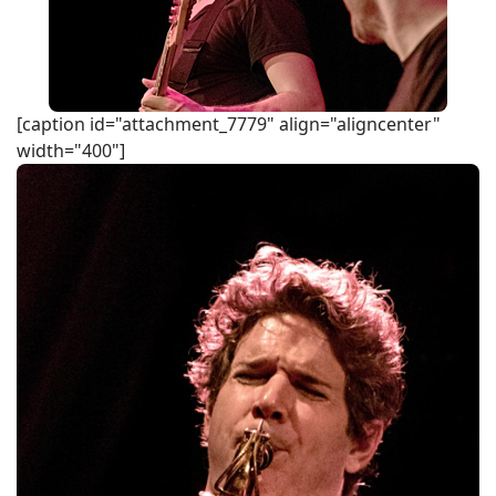
[caption id="attachment_7779" align="aligncenter"
width="400"]