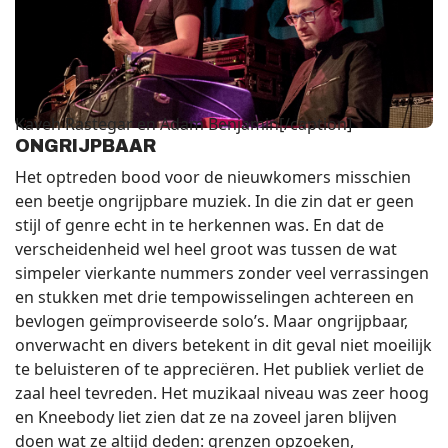
Kaveh Rastegar en Adam Benjamin[/caption]
ONGRIJPBAAR
Het optreden bood voor de nieuwkomers misschien
een beetje ongrijpbare muziek. In die zin dat er geen
stijl of genre echt in te herkennen was. En dat de
verscheidenheid wel heel groot was tussen de wat
simpeler vierkante nummers zonder veel verrassingen
en stukken met drie tempowisselingen achtereen en
bevlogen geïmproviseerde solo’s. Maar ongrijpbaar,
onverwacht en divers betekent in dit geval niet moeilijk
te beluisteren of te appreciëren. Het publiek verliet de
zaal heel tevreden. Het muzikaal niveau was zeer hoog
en Kneebody liet zien dat ze na zoveel jaren blijven
doen wat ze altijd deden: grenzen opzoeken,