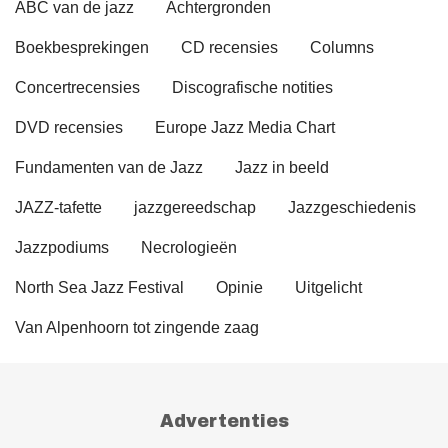
ABC van de jazz
Achtergronden
Boekbesprekingen
CD recensies
Columns
Concertrecensies
Discografische notities
DVD recensies
Europe Jazz Media Chart
Fundamenten van de Jazz
Jazz in beeld
JAZZ-tafette
jazzgereedschap
Jazzgeschiedenis
Jazzpodiums
Necrologieën
North Sea Jazz Festival
Opinie
Uitgelicht
Van Alpenhoorn tot zingende zaag
Advertenties