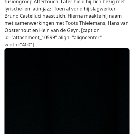
fusiongroep Aftertouch. Later hield hij zich bezig met
lyrische- en latin-jazz. Toen al vond hij slagwerker
Bruno Castelluci naast zich. Hierna maakte hij naam
met samenwerkingen met Toots Thielemans, Hans van
Oosterhout en Hein van de Geyn. [caption
id="attachment_10599" align="aligncenter"
width="400"]