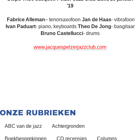
’19
Fabrice Alleman
– tenorsaxofoon
Jan de Haas
- vibrafoon
Ivan Paduart
- piano, keyboards
Theo De Jong
- basgitaar
Bruno Castellucci
- drums
www.jacquespelzerjazzclub.com
ONZE RUBRIEKEN
ABC van de jazz
Achtergronden
Boekbesprekingen
CD recensies
Columns