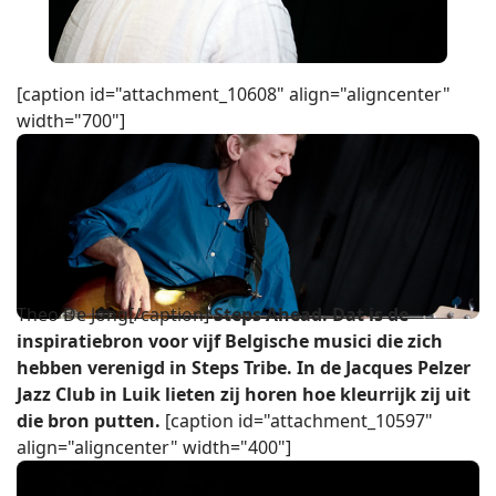
[caption id="attachment_10608" align="aligncenter"
width="700"]
Theo De Jong[/caption]
Steps Ahead. Dat is de
inspiratiebron voor vijf Belgische musici die zich
hebben verenigd in Steps Tribe. In de Jacques Pelzer
Jazz Club in Luik lieten zij horen hoe kleurrijk zij uit
die bron putten.
[caption id="attachment_10597"
align="aligncenter" width="400"]