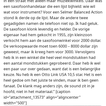
in een straat met alleen maar muziekwinkels. Daar was
een saxofoonhandelaar die een lijst bijhield: wie wil
wat voor instrument? Voor een Selmer Balanced Action
stond ik derde op de lijst. Maar de andere twee
gegadigden namen de telefoon niet op. Ik had geluk.
De saxofoon klonk levendig en helder. De vorige
eigenaar had hem gekocht in 1955, zijn kleinzoon
verkocht hem aan de saxofoonwinkel voor 2000 dollar.
De verkoopwaarde moet toen 6000 – 8000 dollar zijn
geweest, maar ik kreeg hem voor 3000. Vervolgens
heb ik in een winkel die heel veel mondstukken had
een aantal mondstukken geprobeerd. Daar heb ik wel
een paar uur over gedaan, want dat is een belangrijke
keuze. Nu heb ik een Otto Link USA 10,5 star. Het is een
heel gedoe om het juiste te vinden, maar ik ben geen
fanaat. De klank mag anders zijn, de sound zit in je
hoofd, niet in het materiaal.” [caption
id="attachment_13573" align="aligncenter"
width="500"]