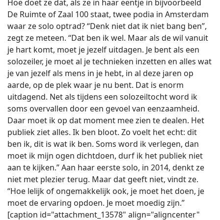
Hoe doet ze dat, als ze in haar eentje in bijvoorbeeld
De Ruimte of Zaal 100 staat, twee podia in Amsterdam
waar ze solo optrad? “Denk niet dat ik niet bang ben”,
zegt ze meteen. “Dat ben ik wel. Maar als de wil vanuit
je hart komt, moet je jezelf uitdagen. Je bent als een
solozeiler, je moet al je technieken inzetten en alles wat
je van jezelf als mens in je hebt, in al deze jaren op
aarde, op de plek waar je nu bent. Dat is enorm
uitdagend. Net als tijdens een solozeiltocht word ik
soms overvallen door een gevoel van eenzaamheid.
Daar moet ik op dat moment mee zien te dealen. Het
publiek ziet alles. Ik ben bloot. Zo voelt het echt: dit
ben ik, dit is wat ik ben. Soms word ik verlegen, dan
moet ik mijn ogen dichtdoen, durf ik het publiek niet
aan te kijken.” Aan haar eerste solo, in 2014, denkt ze
niet met plezier terug. Maar dat geeft niet, vindt ze.
“Hoe lelijk of ongemakkelijk ook, je moet het doen, je
moet de ervaring opdoen. Je moet moedig zijn.”
[caption id="attachment_13578" align="aligncenter"