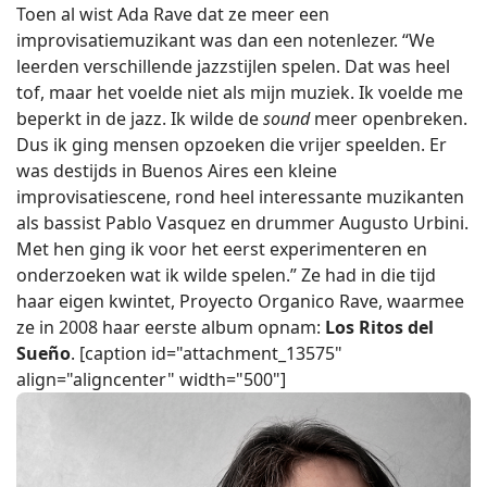
Toen al wist Ada Rave dat ze meer een
improvisatiemuzikant was dan een notenlezer. “We
leerden verschillende jazzstijlen spelen. Dat was heel
tof, maar het voelde niet als mijn muziek. Ik voelde me
beperkt in de jazz. Ik wilde de
sound
meer openbreken.
Dus ik ging mensen opzoeken die vrijer speelden. Er
was destijds in Buenos Aires een kleine
improvisatiescene, rond heel interessante muzikanten
als bassist Pablo Vasquez en drummer Augusto Urbini.
Met hen ging ik voor het eerst experimenteren en
onderzoeken wat ik wilde spelen.” Ze had in die tijd
haar eigen kwintet, Proyecto Organico Rave, waarmee
ze in 2008 haar eerste album opnam:
Los Ritos del
Sueño
. [caption id="attachment_13575"
align="aligncenter" width="500"]