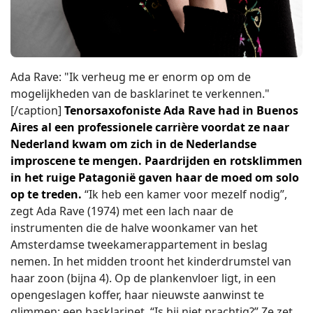
Ada Rave: "Ik verheug me er enorm op om de
mogelijkheden van de basklarinet te verkennen."
[/caption]
Tenorsaxofoniste Ada Rave had in Buenos
Aires al een professionele carrière voordat ze naar
Nederland kwam om zich in de Nederlandse
improscene te mengen. Paardrijden en rotsklimmen
in het ruige Patagonië gaven haar de moed om solo
op te treden.
“Ik heb een kamer voor mezelf nodig”,
zegt Ada Rave (1974) met een lach naar de
instrumenten die de halve woonkamer van het
Amsterdamse tweekamerappartement in beslag
nemen. In het midden troont het kinderdrumstel van
haar zoon (bijna 4). Op de plankenvloer ligt, in een
opengeslagen koffer, haar nieuwste aanwinst te
glimmen: een basklarinet. “Is hij niet prachtig?” Ze zet