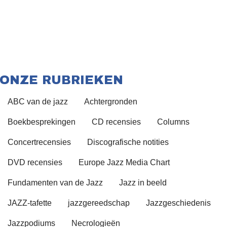
ONZE RUBRIEKEN
ABC van de jazz
Achtergronden
Boekbesprekingen
CD recensies
Columns
Concertrecensies
Discografische notities
DVD recensies
Europe Jazz Media Chart
Fundamenten van de Jazz
Jazz in beeld
JAZZ-tafette
jazzgereedschap
Jazzgeschiedenis
Jazzpodiums
Necrologieën