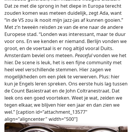
Dat ze met die sprong in het diepe in Europa terecht
zouden komen was meteen duidelijk, zegt Ada, want
“in de VS zou ik nooit mijn jazz-jas af kunnen gooien.”
Met z’n tweeën reisden ze van de ene naar de andere
Europese stad. “Londen was interessant, maar te duur
voor ons. En we kenden er niemand. Berlijn vonden we
groot, en de voertaal is er nog altijd vooral Duits.
Amsterdam beviel ons meteen.
Peaceful
vonden we het
hier. De scene is leuk, het is een fijne community met
heel veel verschillende stemmen. Hier zagen we
mogelijkheden om een plek te verwerven. Plus: hier
kun je Engels leren spreken. Ons eerste huis lag tussen
de Count Basiestraat en de John Coltranestraat. Dat
leek ons een goed voorteken. Weet je wat, zeiden we
tegen elkaar, we blijven hier een jaar en dan zien we
wel.” [caption id="attachment_13577"
align="aligncenter" width="500"]