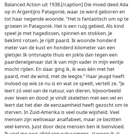
Balanced Action uit 1938.[/caption] Die moed deed Ada
op in Argentijns Patagonië, waar ze werd geboren en
tot haar negende woonde. “Het is fantastisch om op te
groeien in Patagonië. Het is een ruig gebied. Als kind
speel je met hagedissen, spinnen en stokken. Je
beklimt rotsen. Je rijdt paard. Ik woonde honderd
meter van de kust en honderd kilometer van een
gletsjer. Ik ontsnapte thuis en jokte dan tegen een
paardeneigenaar dat ik van mijn vader in mijn eentje
mocht rijden. En daar ging ik, ik was één met het
paard, met de wind, met de leegte.” Haar jeugd heeft
invloed op wie ze nu is en wat ze speelt, vertelt ze. “Je
leert zó veel van de natuur, van dieren, bijvoorbeeld
over leven en dood: je vindt skeletten met een vel en
leert dat het dier de eenzaamheid heeft gezocht om te
sterven. In Zuid-Amerika is veel oude wijsheid. Veel
mensen zijn weliswaar analfabeet, maar ze bezitten
veel kennis. Juist door deze mensen ben ik beïnvloed.
Ik voel me nog altijd een natuurmens, al woon ik al