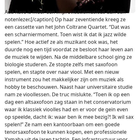
Ada Rave is meer een improvisatiemusicus dan een
notenlezer.[/caption] Op haar zeventiende kreeg ze
een cassette van het John Coltrane Quartet. “Dat was
een scharniermoment. Toen wist ik dat ik jazz wilde
spelen.” Hoe actief ze als muzikant ook was, het
duurde nog een tijd voordat ze besloot haar leven aan
de muziek te wijden. Na de middelbare school ging ze
biologie studeren. Ze stopte zelfs met saxofoon
spelen, en stapte over naar viool. Met een nieuw
instrument zou het makkelijker zijn om muziek als
hobby te beschouwen. Naast haar universitaire studie
nam ze vioollessen. De truc mislukte. “Toen ik op een
dag een altsaxofoon zag staan in het conservatorium
waar ik klassiek vioolles had en er voor de gein even
op speelde, dacht ik: waar ben ik mee bezig?! Ik wil sax
spelen!” Ze nam een kantoorbaan om een goede
tenorsaxofoon te kunnen kopen, een professionele
Yamaha uit de jaren tachtig. Een infrastructuur voor