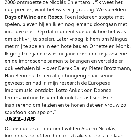
2006 ontmoette ze Nicolás Chientaroli. “Ik weet het
nog precies, want het was erg grappig. We speelden
Days of Wine and Roses
. Toen iedereen stopte met
spelen, bleven hij en ik en nog iemand doorgaan met
improviseren. Op dat moment voelde ik hoe het was
om echt vrij te spelen. Later vroeg ik hem om Mingus
met mij te spelen in een hotelbar, en Ornette en Monk.
Ik ging free-jamsessies organiseren om de jazzscene
en de improscene samen te brengen en vertelde er
ook verhalen bij – over Derek Bailey, Pieter Brötzmann,
Han Bennink. Ik ben altijd hongerig naar kennis
geweest en had in mijn research de Europese
impromusici ontdekt. Lotte Anker, een Deense
tenorsaxofoniste, vond ik ook fantastisch. Heel
inspirerend om te zien en te horen dat een vrouw zo
saxofoon kan spelen.”
JAZZ-JAS
Op een gegeven moment wilden Ada en Nicolás,
inmiddels geliefden, hun muzikale vleugels uitslaan.