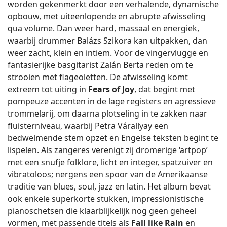
worden gekenmerkt door een verhalende, dynamische
opbouw, met uiteenlopende en abrupte afwisseling
qua volume. Dan weer hard, massaal en energiek,
waarbij drummer Balázs Szikora kan uitpakken, dan
weer zacht, klein en intiem. Voor de vingervlugge en
fantasierijke basgitarist Zalán Berta reden om te
strooien met flageoletten. De afwisseling komt
extreem tot uiting in
Fears of Joy
, dat begint met
pompeuze accenten in de lage registers en agressieve
trommelarij, om daarna plotseling in te zakken naar
fluisterniveau, waarbij Petra Várallyay een
bedwelmende stem opzet en Engelse teksten begint te
lispelen. Als zangeres verenigt zij dromerige ‘artpop’
met een snufje folklore, licht en integer, spatzuiver en
vibratoloos; nergens een spoor van de Amerikaanse
traditie van blues, soul, jazz en latin. Het album bevat
ook enkele superkorte stukken, impressionistische
pianoschetsen die klaarblijkelijk nog geen geheel
vormen, met passende titels als
Fall like Rain
en