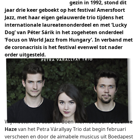
gezin in 1992, stond dit
jaar drie keer geboekt op het festival Amersfoort
Jazz, met haar eigen gelauwerde trio tijdens het
internationale laureatenonderdeel en met ‘Lucky
Dog’ van Péter Sárik in het zogeheten onderdeel
‘Focus on World Jazz from Hungary’. In verband met
de coronacrisis is het festival evenwel tot nader
order uitgesteld.
Wij moeten het daarom doen met het album
Deadline
Haze
van het Petra Várallyay Trio dat begin februari
verscheen en door de aimabele musicus uit Boedapest