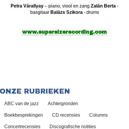
Petra Várallyay
– piano, viool en zang
Zalán Berta
-
basgitaar
Balázs Szikora
- drums
www.supersizerecording.com
ONZE RUBRIEKEN
ABC van de jazz
Achtergronden
Boekbesprekingen
CD recensies
Columns
Concertrecensies
Discografische notities