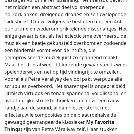
passages vol onheil en spanning. Het titelstuk bevat in
het midden een abstract deel vol snerpende
horrorklanken, dreigende ‘drones’ en zenuwslopende
‘sidesticks’. Om vervolgens te besluiten met een 4/4
punkritme en wederom prikkelende dissonantjes. Het
enige gevaar is dat als het eclecticisme overheerst, de
muziek een beetje gekunsteld overkomt en zodoende
een hindernis vormt voor de intuïtie, die
geïmproviseerde muziek juist zo spannend maakt.
Maar het drietal weet dit loerende gevaar steeds weer
spelenderwijs en net op tijd vindingrijk te omzeilen.
Vooral als Petra Várallyay de viool pakt werpt ze alle
scrupules overboord. Het snarenspel is ongebreideld,
ritmisch virtuoos en tonaal spannend, vol glissandi en
avontuurlijke streektechnieken - en er zit een rauw
randje aan de sound, al dan niet versterkt met
effecten. Alle composities op de plaat (behalve de
gewaagd gearrangeerde klassieker
My Favorite
Things
) zijn van Petra Várallyay zelf. Haar stukken