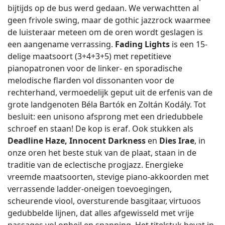
bijtijds op de bus werd gedaan. We verwachtten al
geen frivole swing, maar de gothic jazzrock waarmee
de luisteraar meteen om de oren wordt geslagen is
een aangename verrassing.
Fading Lights
is een 15-
delige maatsoort (3+4+3+5) met repetitieve
pianopatronen voor de linker- en sporadische
melodische flarden vol dissonanten voor de
rechterhand, vermoedelijk geput uit de erfenis van de
grote landgenoten Béla Bartók en Zoltán Kodály. Tot
besluit: een unisono afsprong met een driedubbele
schroef en staan! De kop is eraf. Ook stukken als
Deadline Haze, Innocent Darkness
en
Dies Irae
, in
onze oren het beste stuk van de plaat, staan in de
traditie van de eclectische progjazz. Energieke
vreemde maatsoorten, stevige piano-akkoorden met
verrassende ladder-oneigen toevoegingen,
scheurende viool, oversturende basgitaar, virtuoos
gedubbelde lijnen, dat alles afgewisseld met vrije