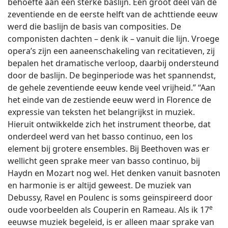
behoefte aan een sterke baslijn. Een groot deel van de
zeventiende en de eerste helft van de achttiende eeuw
werd die baslijn de basis van composities. De
componisten dachten – denk ik – vanuit die lijn. Vroege
opera’s zijn een aaneenschakeling van recitatieven, zij
bepalen het dramatische verloop, daarbij ondersteund
door de baslijn. De beginperiode was het spannendst,
de gehele zeventiende eeuw kende veel vrijheid.” “Aan
het einde van de zestiende eeuw werd in Florence de
expressie van teksten het belangrijkst in muziek.
Hieruit ontwikkelde zich het instrument theorbe, dat
onderdeel werd van het basso continuo, een los
element bij grotere ensembles. Bij Beethoven was er
wellicht geen sprake meer van basso continuo, bij
Haydn en Mozart nog wel. Het denken vanuit basnoten
en harmonie is er altijd geweest. De muziek van
Debussy, Ravel en Poulenc is soms geïnspireerd door
e
oude voorbeelden als Couperin en Rameau. Als ik 17
eeuwse muziek begeleid, is er alleen maar sprake van