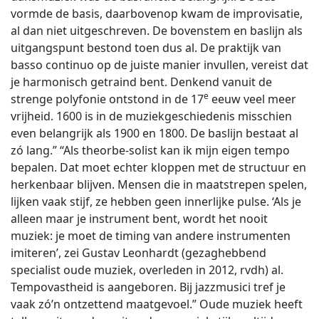
vormde de basis, daarbovenop kwam de improvisatie,
al dan niet uitgeschreven. De bovenstem en baslijn als
uitgangspunt bestond toen dus al. De praktijk van
basso continuo op de juiste manier invullen, vereist dat
je harmonisch getraind bent. Denkend vanuit de
e
strenge polyfonie ontstond in de 17
eeuw veel meer
vrijheid. 1600 is in de muziekgeschiedenis misschien
even belangrijk als 1900 en 1800. De baslijn bestaat al
zó lang.” “Als theorbe-solist kan ik mijn eigen tempo
bepalen. Dat moet echter kloppen met de structuur en
herkenbaar blijven. Mensen die in maatstrepen spelen,
lijken vaak stijf, ze hebben geen innerlijke pulse. ‘Als je
alleen maar je instrument bent, wordt het nooit
muziek: je moet de timing van andere instrumenten
imiteren’, zei Gustav Leonhardt (gezaghebbend
specialist oude muziek, overleden in 2012, rvdh) al.
Tempovastheid is aangeboren. Bij jazzmusici tref je
vaak zó’n ontzettend maatgevoel.” Oude muziek heeft