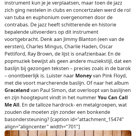
instrument kun je je verplaatsen, maar toen de jazz
zich ging nestelen in clubs en concertzalen werd de rol
van tuba en euphonium overgenomen door de
contrabas. De jazz heeft schitterende en historie
bepalende uitvoerders op dit instrument
voortgebracht. Denk aan Jimmy Blanton (een van de
eersten), Charles Mingus, Charlie Haden, Oscar
Pettiford, Ray Brown, de lijst is onafzienbaar. En de
popmuziek bewijst als geen andere muziekstijl, dat een
baslijn bij gezongen teksten – precies zoals in de barok
– onontbeerlijk is. Luister naar
Money
van Pink Floyd,
met die voort marcherende baslijn. Of naar het album
Graceland
van Paul Simon, dat overloopt van baslijnen
en zijn hoogtepunt vindt in het nummer
You Can Call
Me All
. En de talloze hardrock- en metalgroepen, wat
zouden die moeten zijn zonder een bonkende
basondersteuning? [caption id="attachment_15474"
align="aligncenter" width="701"]