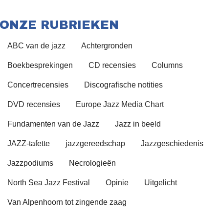
ONZE RUBRIEKEN
ABC van de jazz
Achtergronden
Boekbesprekingen
CD recensies
Columns
Concertrecensies
Discografische notities
DVD recensies
Europe Jazz Media Chart
Fundamenten van de Jazz
Jazz in beeld
JAZZ-tafette
jazzgereedschap
Jazzgeschiedenis
Jazzpodiums
Necrologieën
North Sea Jazz Festival
Opinie
Uitgelicht
Van Alpenhoorn tot zingende zaag