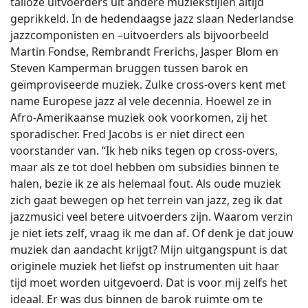
talloze uitvoerders uit andere muziekstijlen altijd
geprikkeld. In de hedendaagse jazz slaan Nederlandse
jazzcomponisten en –uitvoerders als bijvoorbeeld
Martin Fondse, Rembrandt Frerichs, Jasper Blom en
Steven Kamperman bruggen tussen barok en
geïmproviseerde muziek. Zulke cross-overs kent met
name Europese jazz al vele decennia. Hoewel ze in
Afro-Amerikaanse muziek ook voorkomen, zij het
sporadischer. Fred Jacobs is er niet direct een
voorstander van. “Ik heb niks tegen op cross-overs,
maar als ze tot doel hebben om subsidies binnen te
halen, bezie ik ze als helemaal fout. Als oude muziek
zich gaat bewegen op het terrein van jazz, zeg ik dat
jazzmusici veel betere uitvoerders zijn. Waarom verzin
je niet iets zelf, vraag ik me dan af. Of denk je dat jouw
muziek dan aandacht krijgt? Mijn uitgangspunt is dat
originele muziek het liefst op instrumenten uit haar
tijd moet worden uitgevoerd. Dat is voor mij zelfs het
ideaal. Er was dus binnen de barok ruimte om te