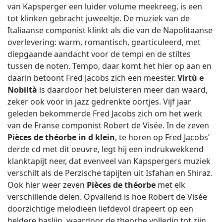
van Kapsperger een luider volume meekreeg, is een
tot klinken gebracht juweeltje. De muziek van de
Italiaanse componist klinkt als die van de Napolitaanse
overlevering: warm, romantisch, gearticuleerd, met
diepgaande aandacht voor de tempi en de stiltes
tussen de noten. Tempo, daar komt het hier op aan en
daarin betoont Fred Jacobs zich een meester.
Virtù e
Nobiltà
is daardoor het beluisteren meer dan waard,
zeker ook voor in jazz gedrenkte oortjes. Vijf jaar
geleden bekommerde Fred Jacobs zich om het werk
van de Franse componist Robert de Visée. In de zeven
Pièces de théorbe
in d klein
, te horen op Fred Jacobs’
derde cd met dit oeuvre, legt hij een indrukwekkend
klanktapijt neer, dat evenveel van Kapspergers muziek
verschilt als de Perzische tapijten uit Isfahan en Shiraz.
Ook hier weer zeven
Pièces de théorbe
met elk
verschillende delen. Opvallend is hoe Robert de Visée
doorzichtige melodieën liefdevol drapeert op een
heldere baslijn, waardoor de theorbe volledig tot zijn