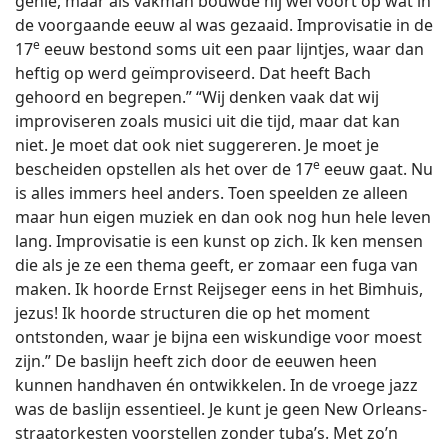
genie, maar als vakman bouwde hij wel voort op wat in
de voorgaande eeuw al was gezaaid. Improvisatie in de
e
17
eeuw bestond soms uit een paar lijntjes, waar dan
heftig op werd geïmproviseerd. Dat heeft Bach
gehoord en begrepen.” “Wij denken vaak dat wij
improviseren zoals musici uit die tijd, maar dat kan
niet. Je moet dat ook niet suggereren. Je moet je
e
bescheiden opstellen als het over de 17
eeuw gaat. Nu
is alles immers heel anders. Toen speelden ze alleen
maar hun eigen muziek en dan ook nog hun hele leven
lang. Improvisatie is een kunst op zich. Ik ken mensen
die als je ze een thema geeft, er zomaar een fuga van
maken. Ik hoorde Ernst Reijseger eens in het Bimhuis,
jezus! Ik hoorde structuren die op het moment
ontstonden, waar je bijna een wiskundige voor moest
zijn.” De baslijn heeft zich door de eeuwen heen
kunnen handhaven én ontwikkelen. In de vroege jazz
was de baslijn essentieel. Je kunt je geen New Orleans-
straatorkesten voorstellen zonder tuba’s. Met zo’n