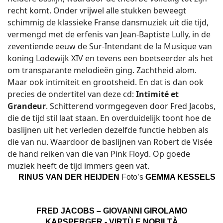
recht komt. Onder vrijwel alle stukken beweegt
schimmig de klassieke Franse dansmuziek uit die tijd,
vermengd met de erfenis van Jean-Baptiste Lully, in de
zeventiende eeuw de Sur-Intendant de la Musique van
koning Lodewijk XIV en tevens een boetseerder als het
om transparante melodieën ging. Zachtheid alom.
Maar ook intimiteit en grootsheid. En dat is dan ook
precies de ondertitel van deze cd:
Intimité et
Grandeur
. Schitterend vormgegeven door Fred Jacobs,
die de tijd stil laat staan. En overduidelijk toont hoe de
baslijnen uit het verleden dezelfde functie hebben als
die van nu. Waardoor de baslijnen van Robert de Visée
de hand reiken van die van Pink Floyd. Op goede
muziek heeft de tijd immers geen vat.
RINUS VAN DER HEIJDEN
Foto’s
GEMMA KESSELS
FRED JACOBS – GIOVANNI GIROLAMO
KAPSPERGER - VIRTÙ E NOBILTÀ