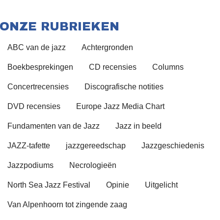
ONZE RUBRIEKEN
ABC van de jazz
Achtergronden
Boekbesprekingen
CD recensies
Columns
Concertrecensies
Discografische notities
DVD recensies
Europe Jazz Media Chart
Fundamenten van de Jazz
Jazz in beeld
JAZZ-tafette
jazzgereedschap
Jazzgeschiedenis
Jazzpodiums
Necrologieën
North Sea Jazz Festival
Opinie
Uitgelicht
Van Alpenhoorn tot zingende zaag