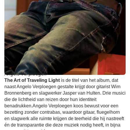
Angelo Verploegen
The Art of Traveling Light
is de titel van het album, dat
naast Angelo Verploegen gestalte krijgt door gitarist Wim
Bronnenberg en slagwerker Jasper van Hulten. Drie musici
die de lichtheid van reizen door hun identiteit
benadrukken.Angelo Verploegen koos bewust voor een
bezetting zonder contrabas, waardoor gitaar, fluegelhorn
en slagwerk alle ruimte krijgen de teerheid die hij nastreeft
én de transparantie die deze muziek nodig heeft, in bijna