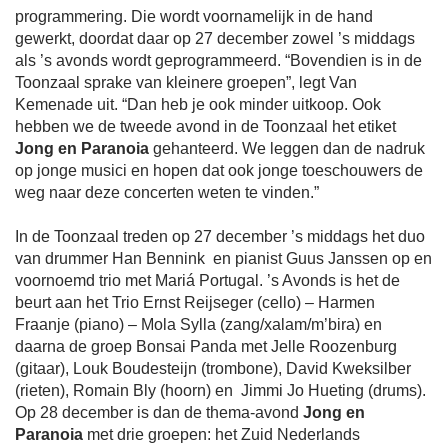
programmering. Die wordt voornamelijk in de hand
gewerkt, doordat daar op 27 december zowel ’s middags
als ’s avonds wordt geprogrammeerd. “Bovendien is in de
Toonzaal sprake van kleinere groepen”, legt Van
Kemenade uit. “Dan heb je ook minder uitkoop. Ook
hebben we de tweede avond in de Toonzaal het etiket
Jong en Paranoia
gehanteerd. We leggen dan de nadruk
op jonge musici en hopen dat ook jonge toeschouwers de
weg naar deze concerten weten te vinden.”
In de Toonzaal treden op 27 december ’s middags het duo
van drummer Han Bennink en pianist Guus Janssen op en
voornoemd trio met Mariá Portugal. ’s Avonds is het de
beurt aan het Trio Ernst Reijseger (cello) – Harmen
Fraanje (piano) – Mola Sylla (zang/xalam/m’bira) en
daarna de groep Bonsai Panda met Jelle Roozenburg
(gitaar), Louk Boudesteijn (trombone), David Kweksilber
(rieten), Romain Bly (hoorn) en Jimmi Jo Hueting (drums).
Op 28 december is dan de thema-avond
Jong en
Paranoia
met drie groepen: het Zuid Nederlands