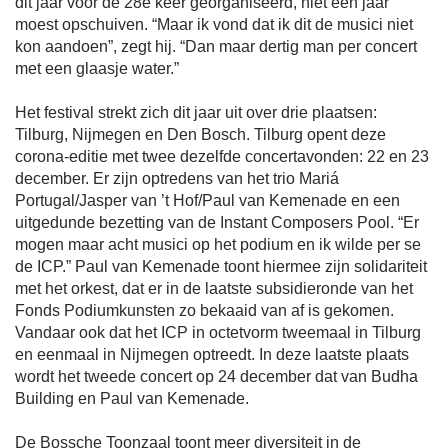
dit jaar voor de 28e keer georganiseerd, niet een jaar
moest opschuiven. “Maar ik vond dat ik dit de musici niet
kon aandoen”, zegt hij. “Dan maar dertig man per concert
met een glaasje water.”
Het festival strekt zich dit jaar uit over drie plaatsen:
Tilburg, Nijmegen en Den Bosch. Tilburg opent deze
corona-editie met twee dezelfde concertavonden: 22 en 23
december. Er zijn optredens van het trio Mariá
Portugal/Jasper van ’t Hof/Paul van Kemenade en een
uitgedunde bezetting van de Instant Composers Pool. “Er
mogen maar acht musici op het podium en ik wilde per se
de ICP.” Paul van Kemenade toont hiermee zijn solidariteit
met het orkest, dat er in de laatste subsidieronde van het
Fonds Podiumkunsten zo bekaaid van af is gekomen.
Vandaar ook dat het ICP in octetvorm tweemaal in Tilburg
en eenmaal in Nijmegen optreedt. In deze laatste plaats
wordt het tweede concert op 24 december dat van Budha
Building en Paul van Kemenade.
De Bossche Toonzaal toont meer diversiteit in de