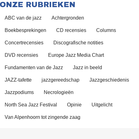
ONZE RUBRIEKEN
ABC van de jazz
Achtergronden
Boekbesprekingen
CD recensies
Columns
Concertrecensies
Discografische notities
DVD recensies
Europe Jazz Media Chart
Fundamenten van de Jazz
Jazz in beeld
JAZZ-tafette
jazzgereedschap
Jazzgeschiedenis
Jazzpodiums
Necrologieën
North Sea Jazz Festival
Opinie
Uitgelicht
Van Alpenhoorn tot zingende zaag