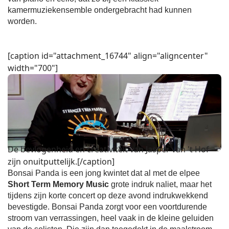
kamermuziekensemble ondergebracht had kunnen
worden.
[caption id="attachment_16744" align="aligncenter"
width="700"]
De bevlogenheid en creativiteit van Jasper van 't Hof
zijn onuitputtelijk.[/caption]
Bonsai Panda is een jong kwintet dat al met de elpee
Short Term Memory Music
grote indruk naliet, maar het
tijdens zijn korte concert op deze avond indrukwekkend
bevestigde. Bonsai Panda zorgt voor een voortdurende
stroom van verrassingen, heel vaak in de kleine geluiden