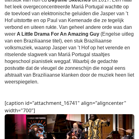
het leek overgeconcentreerde Mariá Portugal wachtte op
de toevloed van elektronische geluiden die Jasper van ’t
Hof uitstortte en op Paul van Kemenade die ze tegelijk
verbond en uiteen rukte. Van geheel andere orde was dan
weer
A Little Drama For An Amazing Guy
(Engelse uitleg
van een Braziliaanse titel), een stuk Braziliaanse
volksmuziek, waarop Jasper van ’t Hof op het verende en
ritselende slagwerk van Mariá Portugal staaltjes
hogeschool pianistiek weggaf. Waarbij de gedachte
postvatte dat de vleugel de zonneschijn die nogal eens
afstraalt van Braziliaanse klanken door de muziek heen liet
weerspiegelen.
[caption id="attachment_16741" align="aligncenter"
width="700"]