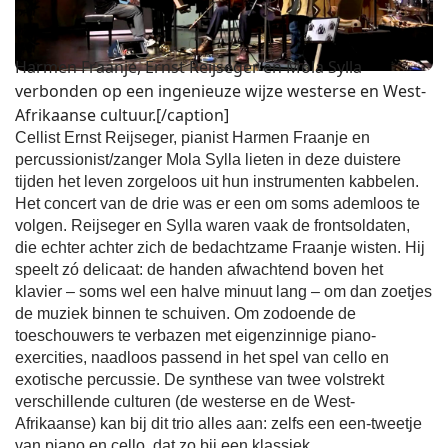
Harmen Fraanje, Ernst Reijseger en Mola Sylla
verbonden op een ingenieuze wijze westerse en West-
Afrikaanse cultuur.[/caption]
Cellist Ernst Reijseger, pianist Harmen Fraanje en
percussionist/zanger Mola Sylla lieten in deze duistere
tijden het leven zorgeloos uit hun instrumenten kabbelen.
Het concert van de drie was er een om soms ademloos te
volgen. Reijseger en Sylla waren vaak de frontsoldaten,
die echter achter zich de bedachtzame Fraanje wisten. Hij
speelt zó delicaat: de handen afwachtend boven het
klavier – soms wel een halve minuut lang – om dan zoetjes
de muziek binnen te schuiven. Om zodoende de
toeschouwers te verbazen met eigenzinnige piano-
exercities, naadloos passend in het spel van cello en
exotische percussie. De synthese van twee volstrekt
verschillende culturen (de westerse en de West-
Afrikaanse) kan bij dit trio alles aan: zelfs een een-tweetje
van piano en cello, dat zo bij een klassiek