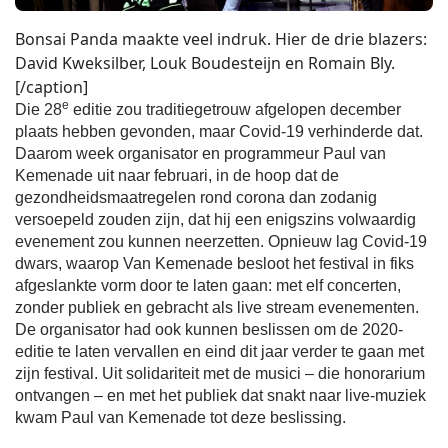
Bonsai Panda maakte veel indruk. Hier de drie blazers:
David Kweksilber, Louk Boudesteijn en Romain Bly.
[/caption]
e
Die 28
editie zou traditiegetrouw afgelopen december
plaats hebben gevonden, maar Covid-19 verhinderde dat.
Daarom week organisator en programmeur Paul van
Kemenade uit naar februari, in de hoop dat de
gezondheidsmaatregelen rond corona dan zodanig
versoepeld zouden zijn, dat hij een enigszins volwaardig
evenement zou kunnen neerzetten. Opnieuw lag Covid-19
dwars, waarop Van Kemenade besloot het festival in fiks
afgeslankte vorm door te laten gaan: met elf concerten,
zonder publiek en gebracht als live stream evenementen.
De organisator had ook kunnen beslissen om de 2020-
editie te laten vervallen en eind dit jaar verder te gaan met
zijn festival. Uit solidariteit met de musici – die honorarium
ontvangen – en met het publiek dat snakt naar live-muziek
kwam Paul van Kemenade tot deze beslissing.