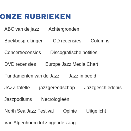
ONZE RUBRIEKEN
ABC van de jazz
Achtergronden
Boekbesprekingen
CD recensies
Columns
Concertrecensies
Discografische notities
DVD recensies
Europe Jazz Media Chart
Fundamenten van de Jazz
Jazz in beeld
JAZZ-tafette
jazzgereedschap
Jazzgeschiedenis
Jazzpodiums
Necrologieën
North Sea Jazz Festival
Opinie
Uitgelicht
Van Alpenhoorn tot zingende zaag