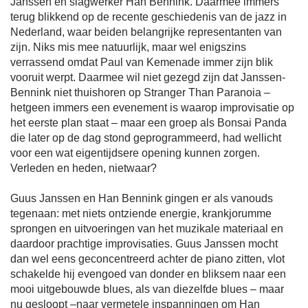
Janssen en slagwerker Han Bennink. Daarmee immers
terug blikkend op de recente geschiedenis van de jazz in
Nederland, waar beiden belangrijke representanten van
zijn. Niks mis mee natuurlijk, maar wel enigszins
verrassend omdat Paul van Kemenade immer zijn blik
vooruit werpt. Daarmee wil niet gezegd zijn dat Janssen-
Bennink niet thuishoren op Stranger Than Paranoia –
hetgeen immers een evenement is waarop improvisatie op
het eerste plan staat – maar een groep als Bonsai Panda
die later op de dag stond geprogrammeerd, had wellicht
voor een wat eigentijdsere opening kunnen zorgen.
Verleden en heden, nietwaar?
Guus Janssen en Han Bennink gingen er als vanouds
tegenaan: met niets ontziende energie, krankjorumme
sprongen en uitvoeringen van het muzikale materiaal en
daardoor prachtige improvisaties. Guus Janssen mocht
dan wel eens geconcentreerd achter de piano zitten, vlot
schakelde hij evengoed van donder en bliksem naar een
mooi uitgebouwde blues, als van diezelfde blues – maar
nu gesloopt –naar vermetele inspanningen om Han