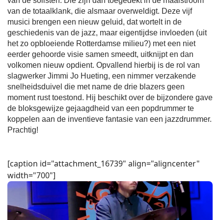
van de solisten. Die zijn dan toegedekt in de maalstroom
van de totaalklank, die alsmaar overweldigt. Deze vijf
musici brengen een nieuw geluid, dat wortelt in de
geschiedenis van de jazz, maar eigentijdse invloeden (uit
het zo opbloeiende Rotterdamse milieu?) met een niet
eerder gehoorde visie samen smeedt, uitknijpt en dan
volkomen nieuw opdient. Opvallend hierbij is de rol van
slagwerker Jimmi Jo Hueting, een nimmer verzakende
snelheidsduivel die met name de drie blazers geen
moment rust toestond. Hij beschikt over de bijzondere gave
de bloksgewijze gejaagdheid van een popdrummer te
koppelen aan de inventieve fantasie van een jazzdrummer.
Prachtig!
[caption id="attachment_16739" align="aligncenter"
width="700"]