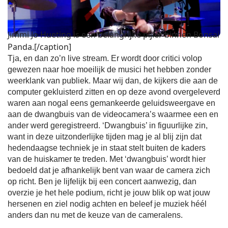
Jimmi Jo Hueting is een belangrijke pijler binnen Bonsai
Panda.[/caption]
Tja, en dan zo’n live stream. Er wordt door critici volop
gewezen naar hoe moeilijk de musici het hebben zonder
weerklank van publiek. Maar wij dan, de kijkers die aan de
computer gekluisterd zitten en op deze avond overgeleverd
waren aan nogal eens gemankeerde geluidsweergave en
aan de dwangbuis van de videocamera’s waarmee een en
ander werd geregistreerd. ‘Dwangbuis’ in figuurlijke zin,
want in deze uitzonderlijke tijden mag je al blij zijn dat
hedendaagse techniek je in staat stelt buiten de kaders
van de huiskamer te treden. Met ‘dwangbuis’ wordt hier
bedoeld dat je afhankelijk bent van waar de camera zich
op richt. Ben je lijfelijk bij een concert aanwezig, dan
overzie je het hele podium, richt je jouw blik op wat jouw
hersenen en ziel nodig achten en beleef je muziek héél
anders dan nu met de keuze van de cameralens.