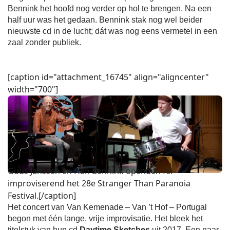
Bennink het hoofd nog verder op hol te brengen. Na een
half uur was het gedaan. Bennink stak nog wel beider
nieuwste cd in de lucht; dát was nog eens vermetel in een
zaal zonder publiek.
[caption id="attachment_16745" align="aligncenter"
width="700"]
Guus Janssen en Han Bennink openden fel
improviserend het 28e Stranger Than Paranoia
Festival.[/caption]
Het concert van Van Kemenade – Van ’t Hof – Portugal
begon met één lange, vrije improvisatie. Het bleek het
titelstuk van hun cd
Daytime Sketches
uit 2017. Een naar