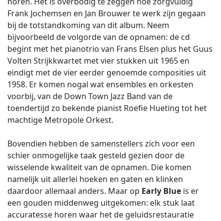
horen. Het is overbodig te zeggen hoe zorgvuldig
Frank Jochemsen en Jan Brouwer te werk zijn gegaan
bij de totstandkoming van dit album. Neem
bijvoorbeeld de volgorde van de opnamen: de cd
begint met het pianotrio van Frans Elsen plus het Guus
Volten Strijkkwartet met vier stukken uit 1965 en
eindigt met de vier eerder genoemde composities uit
1958. Er komen nogal wat ensembles en orkesten
voorbij, van de Down Town Jazz Band van de
toendertijd zo bekende pianist Roefie Hueting tot het
machtige Metropole Orkest.
Bovendien hebben de samenstellers zich voor een
schier onmogelijke taak gesteld gezien door de
wisselende kwaliteit van de opnamen. Die komen
namelijk uit allerlei hoeken en gaten en klinken
daardoor allemaal anders. Maar op
Early Blue
is er
een gouden middenweg uitgekomen: elk stuk laat
accuratesse horen waar het de geluidsrestauratie