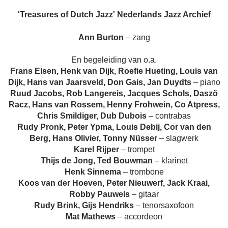
'Treasures of Dutch Jazz' Nederlands Jazz Archief
Ann Burton
– zang
En begeleiding van o.a.
Frans Elsen, Henk van Dijk, Roefie Hueting, Louis van
Dijk, Hans van Jaarsveld, Don Gais, Jan Duydts
– piano
Ruud Jacobs, Rob Langereis, Jacques Schols, Daszö
Racz, Hans van Rossem, Henny Frohwein, Co Atpress,
Chris Smildiger, Dub Dubois
– contrabas
Rudy Pronk, Peter Ypma, Louis Debij, Cor van den
Berg, Hans Olivier, Tonny Nüsser
– slagwerk
Karel Rijper
– trompet
Thijs de Jong, Ted Bouwman
– klarinet
Henk Sinnema
– trombone
Koos van der Hoeven, Peter Nieuwerf, Jack Kraai,
Robby Pauwels
– gitaar
Rudy Brink, Gijs Hendriks
– tenorsaxofoon
Mat Mathews
– accordeon