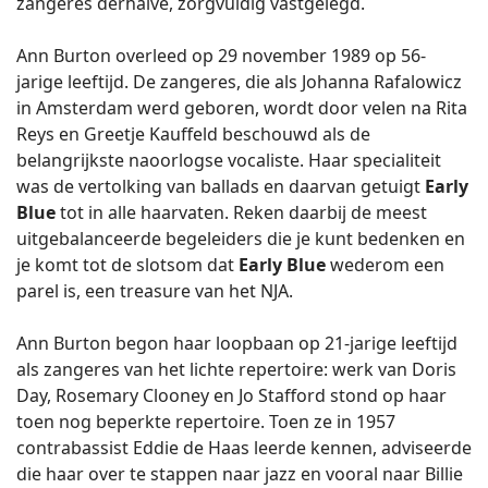
zangeres derhalve, zorgvuldig vastgelegd.
Ann Burton overleed op 29 november 1989 op 56-
jarige leeftijd. De zangeres, die als Johanna Rafalowicz
in Amsterdam werd geboren, wordt door velen na Rita
Reys en Greetje Kauffeld beschouwd als de
belangrijkste naoorlogse vocaliste. Haar specialiteit
was de vertolking van ballads en daarvan getuigt
Early
Blue
tot in alle haarvaten. Reken daarbij de meest
uitgebalanceerde begeleiders die je kunt bedenken en
je komt tot de slotsom dat
Early Blue
wederom een
parel is, een treasure van het NJA.
Ann Burton begon haar loopbaan op 21-jarige leeftijd
als zangeres van het lichte repertoire: werk van Doris
Day, Rosemary Clooney en Jo Stafford stond op haar
toen nog beperkte repertoire. Toen ze in 1957
contrabassist Eddie de Haas leerde kennen, adviseerde
die haar over te stappen naar jazz en vooral naar Billie