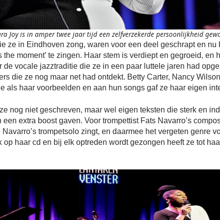
a Joy is in amper twee jaar tijd een zelfverzekerde persoonlijkheid gew
e ze in Eindhoven zong, waren voor een deel geschrapt en nu 
is the moment’ te zingen. Haar stem is verdiept en gegroeid, en 
 de vocale jazztraditie die ze in een paar luttele jaren had opg
ers die ze nog maar net had ontdekt. Betty Carter, Nancy Wil
 als haar voorbeelden en aan hun songs gaf ze haar eigen inte
ze nog niet geschreven, maar wel eigen teksten die sterk en ind
 een extra boost gaven. Voor trompettist Fats Navarro’s compos
 Navarro’s trompetsolo zingt, en daarmee het vergeten genre vo
 op haar cd en bij elk optreden wordt gezongen heeft ze tot haa