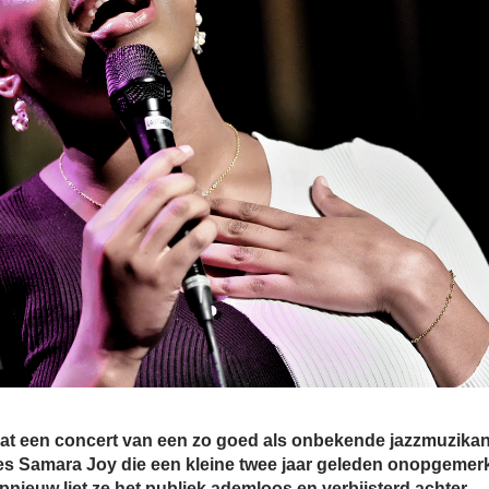
dat een concert van een zo goed als onbekende jazzmuzikan
res Samara Joy die een kleine twee jaar geleden onopgemerk
pnieuw liet ze het publiek ademloos en verbijsterd achter.