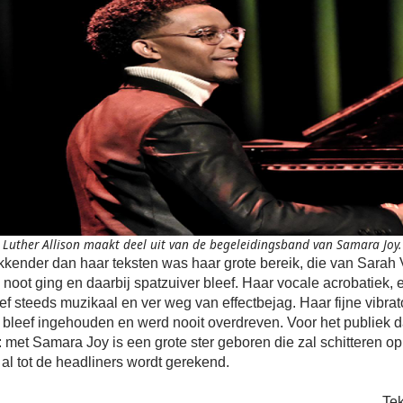
Luther Allison maakt deel uit van de begeleidingsband van Samara Joy.
kender dan haar teksten was haar grote bereik, die van Sarah
 noot ging en daarbij spatzuiver bleef. Haar vocale acrobatiek, e
eef steeds muzikaal en ver weg van effectbejag. Haar fijne vibr
, bleef ingehouden en werd nooit overdreven. Voor het publiek da
l: met Samara Joy is een grote ster geboren die zal schitteren 
 al tot de headliners wordt gerekend.
Tek