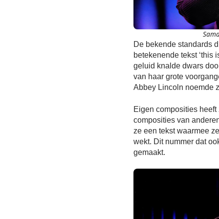
Samar
De bekende standards di
betekenende tekst ‘this 
geluid knalde dwars door
van haar grote voorgang
Abbey Lincoln noemde ze
Eigen composities heeft 
composities van anderen
ze een tekst waarmee ze
wekt. Dit nummer dat ook
gemaakt.