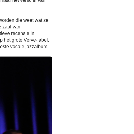
maar het verschil van
eworden die weet wat ze
e zaal van
tieve recensie in
op het grote Verve-label,
beste vocale jazzalbum.