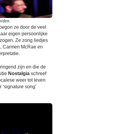
orden.
begon ze door de veel
haar eigen persoonlijke
ezogen. Ze zong liedjes
son, Carmen McRae en
rpretatie.
ringend zijn en die de
itie
Nostalgia
schreef
calese weer tot leven
r ‘signature song’