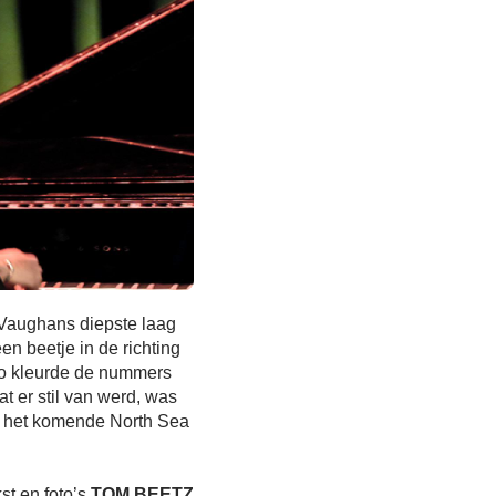
 Vaughans diepste laag
en beetje in de richting
ato kleurde de nummers
t er stil van werd, was
op het komende North Sea
st en foto’s
TOM BEETZ