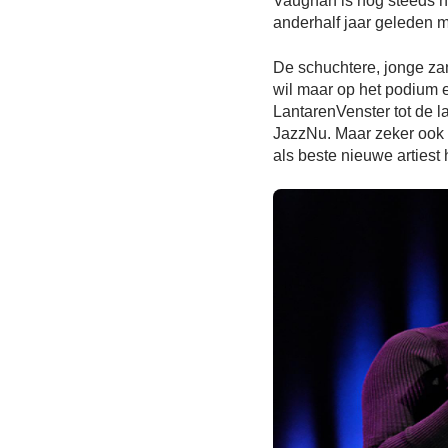
Vaughan is nog steeds h
anderhalf jaar geleden met
De schuchtere, jonge za
wil maar op het podium 
LantarenVenster tot de la
JazzNu. Maar zeker ook 
als beste nieuwe arties