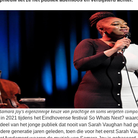
amara Joy's eigenzinnige keuze van prachtige en soms vergeten compos
 in 2021 tijdens het Eindhovense festival So Whats Next? waar
e deel van het jonge publiek dat nooit van Sarah Vaughan had g
udere generatie jaren geleden, toen die voor het eerst Sarah V