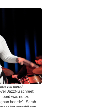
itie van musici.
over JazzNu schreef:
ehoord was net zo
aughan hoorde’. Sarah