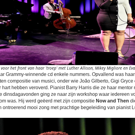
voor het front van haar 'troep' met Luther Allison, Mikey Migliore en E
ar Grammy-winnende cd enkele nummers. Opvallend was haar 
ten compositie van musici, onder wie João Gilberto, Gigi Gryc
r hart hebben veroverd. Pianist Barry Harris die ze haar mentor
 dinsdagavonden ging ze naar zijn workshop waar iedereen voor
kom was. Hij werd geëerd met zijn compositie
Now and Then
di
 ontroerend mooi zong met prachtige begeleiding van pianist L