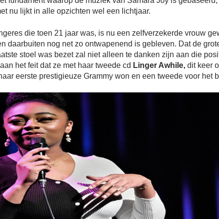
et fundament waarop de muziek van Samara Joy is gebaseerd, 
 nu lijkt in alle opzichten wel een lichtjaar.
ngeres die toen 21 jaar was, is nu een zelfverzekerde vrouw g
en daarbuiten nog net zo ontwapenend is gebleven. Dat de grot
atste stoel was bezet zal niet alleen te danken zijn aan die posi
aan het feit dat ze met haar tweede cd
Linger Awhile,
dit keer 
t haar eerste prestigieuze Grammy won en een tweede voor het 