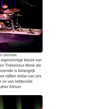
van Sherman.
eigenzinnige keuze van
e en Thelonious Monk die
 noemde is belangrijk
 vijftien dollar van zes
e ze van liefdevolle
uther Allison.