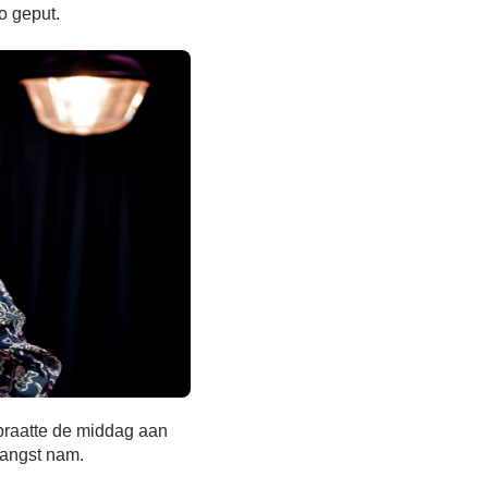
o geput.
praatte de middag aan
vangst nam.