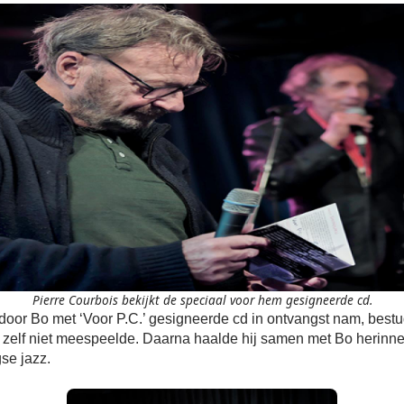
Pierre Courbois bekijkt de speciaal voor hem gesigneerde cd.
 door Bo met ‘Voor P.C.’ gesigneerde cd in ontvangst nam, bes
p zelf niet meespeelde. Daarna haalde hij samen met Bo herinn
se jazz.