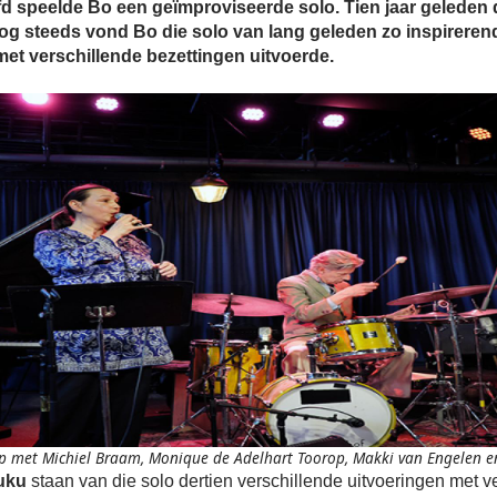
ofd speelde Bo een geïmproviseerde solo. Tien jaar gelede
og steeds vond Bo die solo van lang geleden zo inspirerend
 met verschillende bezettingen uitvoerde.
p met Michiel Braam, Monique de Adelhart Toorop, Makki van Engelen en
uku
staan van die solo dertien verschillende uitvoeringen met v