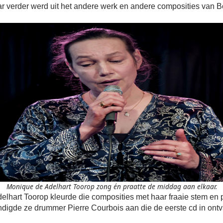
ar verder werd uit het andere werk en andere composities van B
Monique de Adelhart Toorop zong én praatte de middag aan elkaar.
lhart Toorop kleurde die composities met haar fraaie stem en 
ndigde ze drummer Pierre Courbois aan die de eerste cd in ont