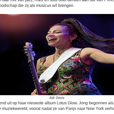
boodschap die zij als musicus wil brengen.
Adi Oasis
end uit op haar nieuwste album Lotus Glow. Jong begonnen als 
e muziekwereld, vooral nadat ze van Parijs naar New York verh