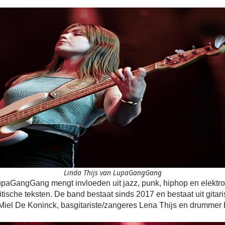
Linda Thijs van LupaGangGang
paGangGang mengt invloeden uit jazz, punk, hiphop en elektron
itische teksten. De band bestaat sinds 2017 en bestaat uit gitar
 Miel De Koninck, basgitariste/zangeres Lena Thijs en drumme