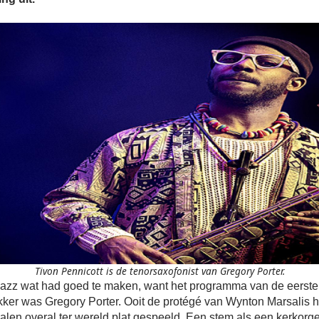
Tivon Pennicott is de tenorsaxofonist van Gregory Porter.
Jazz wat had goed te maken, want het programma van de eerste 
kker was Gregory Porter. Ooit de protégé van Wynton Marsalis hee
alen overal ter wereld plat gespeeld. Een stem als een kerkorgel