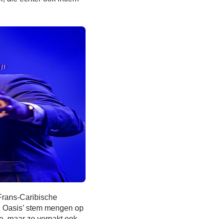
 Frans-Caribische
i Oasis’ stem mengen op
e, maar ze verpakt ook