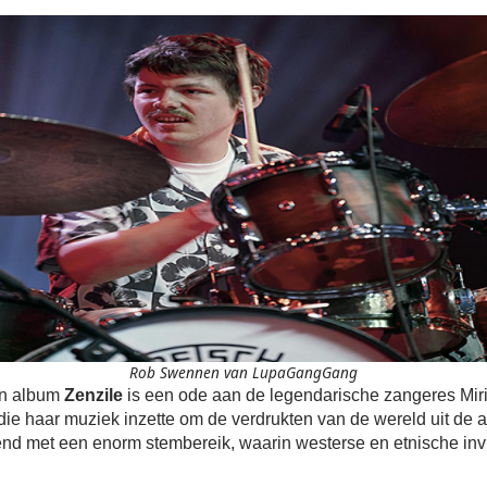
Rob Swennen van LupaGangGang
en album
Zenzile
is een ode aan de legendarische zangeres Mir
die haar muziek inzette om de verdrukten van de wereld uit de a
nd met een enorm stembereik, waarin westerse en etnische in