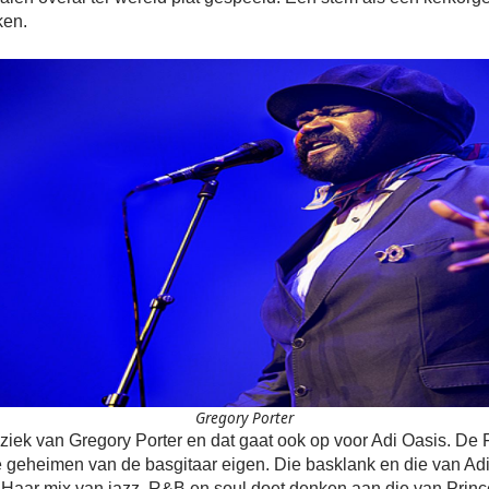
ken.
Gregory Porter
uziek van Gregory Porter en dat gaat ook op voor Adi Oasis. De
 geheimen van de basgitaar eigen. Die basklank en die van Ad
. Haar mix van jazz, R&B en soul doet denken aan die van Princ