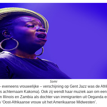
Somi
 eveneens vrouwelijke – verschijning op Gent Jazz was de Afr
s achternaam Kakoma). Ook zij wendt haar muziek aan om een 
in Illinois en Zambia als dochter van immigranten uit Oeganda 
n ‘Oost-Afrikaanse vrouw uit het Amerikaanse Midwesten’.