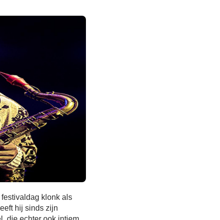
festivaldag klonk als
ft hij sinds zijn
, die echter ook intiem