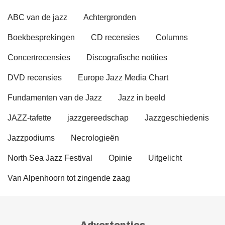
ABC van de jazz
Achtergronden
Boekbesprekingen
CD recensies
Columns
Concertrecensies
Discografische notities
DVD recensies
Europe Jazz Media Chart
Fundamenten van de Jazz
Jazz in beeld
JAZZ-tafette
jazzgereedschap
Jazzgeschiedenis
Jazzpodiums
Necrologieën
North Sea Jazz Festival
Opinie
Uitgelicht
Van Alpenhoorn tot zingende zaag