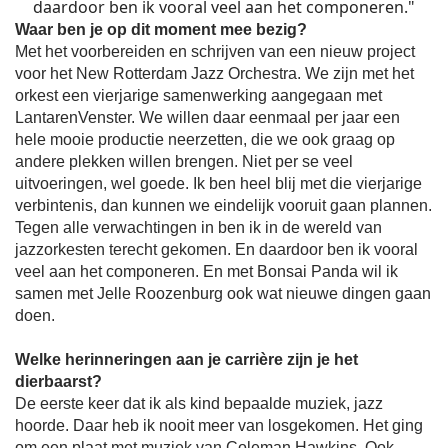
daardoor ben ik vooral veel aan het componeren."
Waar ben je op dit moment mee bezig?
Met het voorbereiden en schrijven van een nieuw project
voor het New Rotterdam Jazz Orchestra. We zijn met het
orkest een vierjarige samenwerking aangegaan met
LantarenVenster. We willen daar eenmaal per jaar een
hele mooie productie neerzetten, die we ook graag op
andere plekken willen brengen. Niet per se veel
uitvoeringen, wel goede. Ik ben heel blij met die vierjarige
verbintenis, dan kunnen we eindelijk vooruit gaan plannen.
Tegen alle verwachtingen in ben ik in de wereld van
jazzorkesten terecht gekomen. En daardoor ben ik vooral
veel aan het componeren. En met Bonsai Panda wil ik
samen met Jelle Roozenburg ook wat nieuwe dingen gaan
doen.
Welke herinneringen aan je carrière zijn je het
dierbaarst?
De eerste keer dat ik als kind bepaalde muziek, jazz
hoorde. Daar heb ik nooit meer van losgekomen. Het ging
om een plaat met muziek van Coleman Hawkins. Ook