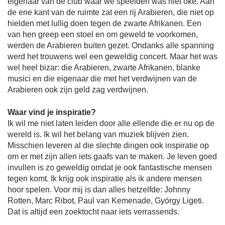
eigenaar van de club waar we speelden was niet oké. Aan
de ene kant van de ruimte zat een rij Arabieren, die niet op
hielden met lullig doen tegen de zwarte Afrikanen. Een
van hen greep een stoel en om geweld te voorkomen,
werden de Arabieren buiten gezet. Ondanks alle spanning
werd het trouwens wel een geweldig concert. Maar het was
wel heel bizar: die Arabieren, zwarte Afrikanen, blanke
musici en die eigenaar die met het verdwijnen van de
Arabieren ook zijn geld zag verdwijnen.
Waar vind je inspiratie?
Ik wil me niet laten leiden door alle ellende die er nu op de
wereld is. Ik wil het belang van muziek blijven zien.
Misschien leveren al die slechte dingen ook inspiratie op
om er met zijn allen iets gaafs van te maken. Je leven goed
invullen is zo geweldig omdat je ook fantastische mensen
tegen komt. Ik krijg ook inspiratie als ik andere mensen
hoor spelen. Voor mij is dan alles hetzelfde: Johnny
Rotten, Marc Ribot, Paul van Kemenade, György Ligeti.
Dat is altijd een zoektocht naar iets verrassends.