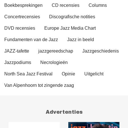
Boekbesprekingen
CD recensies
Columns
Concertrecensies
Discografische notities
DVD recensies
Europe Jazz Media Chart
Fundamenten van de Jazz
Jazz in beeld
JAZZ-tafette
jazzgereedschap
Jazzgeschiedenis
Jazzpodiums
Necrologieën
North Sea Jazz Festival
Opinie
Uitgelicht
Van Alpenhoorn tot zingende zaag
Advertenties