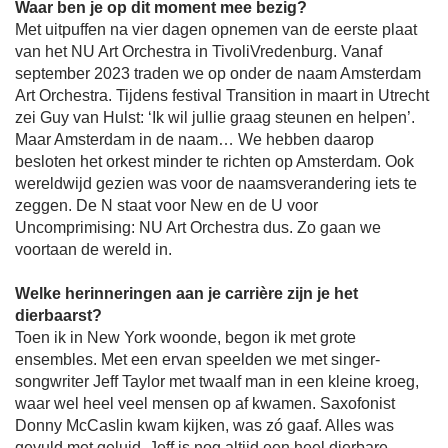
Waar ben je op dit moment mee bezig?
Met uitpuffen na vier dagen opnemen van de eerste plaat
van het NU Art Orchestra in TivoliVredenburg. Vanaf
september 2023 traden we op onder de naam Amsterdam
Art Orchestra. Tijdens festival Transition in maart in Utrecht
zei Guy van Hulst: ‘Ik wil jullie graag steunen en helpen’.
Maar Amsterdam in de naam… We hebben daarop
besloten het orkest minder te richten op Amsterdam. Ook
wereldwijd gezien was voor de naamsverandering iets te
zeggen. De N staat voor New en de U voor
Uncomprimising: NU Art Orchestra dus. Zo gaan we
voortaan de wereld in.
Welke herinneringen aan je carrière zijn je het
dierbaarst?
Toen ik in New York woonde, begon ik met grote
ensembles. Met een ervan speelden we met singer-
songwriter Jeff Taylor met twaalf man in een kleine kroeg,
waar wel heel veel mensen op af kwamen. Saxofonist
Donny McCaslin kwam kijken, was zó gaaf. Alles was
gevuld met geluid. Jeff is nog altijd een heel dierbare