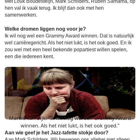
Met Louk Boudesteijn, Mark Schilders, Ruben Samama, op
hen val ik vaak terug. Ik blijf dan ook met hen
samenwerken.
Welke dromen liggen nog voor je?
Ik wil nog wel een Grammy Award winnen. Dat is natuurlijk
wel carrièregericht. Als het niet lukt, is het ook goed. En ik
zou wel met een heel bekende popartiest willen spelen,
een die iedereen kent.
Marike van Dijk: "Ik wil nog wel een Grammy Award
winnen. Als het niet lukt, is het ook goed."
Aan wie geef je het Jazz-tafette stokje door?
Aan Mark Schilders. Wij bewegen ons allebei niet alleen