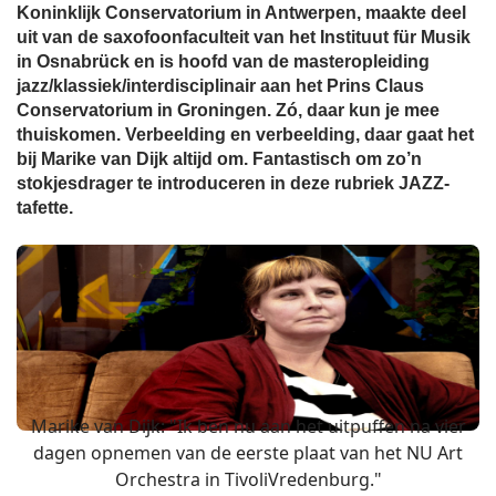
Koninklijk Conservatorium in Antwerpen, maakte deel
uit van de saxofoonfaculteit van het Instituut für Musik
in Osnabrück en is hoofd van de masteropleiding
jazz/klassiek/interdisciplinair aan het Prins Claus
Conservatorium in Groningen. Zó, daar kun je mee
thuiskomen. Verbeelding en verbeelding, daar gaat het
bij Marike van Dijk altijd om. Fantastisch om zo’n
stokjesdrager te introduceren in deze rubriek JAZZ-
tafette.
Marike van Dijk: "Ik ben nu aan het uitpuffen na vier
dagen opnemen van de eerste plaat van het NU Art
Orchestra in TivoliVredenburg."