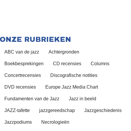
ONZE RUBRIEKEN
ABC van de jazz
Achtergronden
Boekbesprekingen
CD recensies
Columns
Concertrecensies
Discografische notities
DVD recensies
Europe Jazz Media Chart
Fundamenten van de Jazz
Jazz in beeld
JAZZ-tafette
jazzgereedschap
Jazzgeschiedenis
Jazzpodiums
Necrologieën