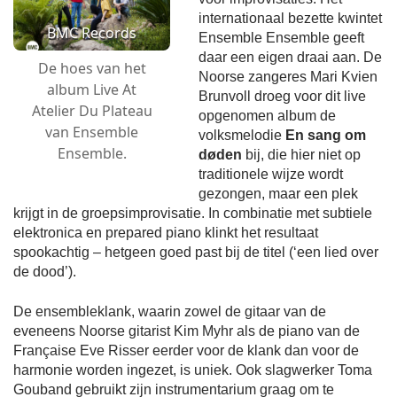
internationaal bezette kwintet
BMC Records
Ensemble Ensemble geeft
daar een eigen draai aan. De
De hoes van het
Noorse zangeres Mari Kvien
album Live At
Brunvoll droeg voor dit live
Atelier Du Plateau
opgenomen album de
van Ensemble
volksmelodie
En sang om
Ensemble.
døden
bij, die hier niet op
traditionele wijze wordt
gezongen, maar een plek
krijgt in de groepsimprovisatie. In combinatie met subtiele
elektronica en prepared piano klinkt het resultaat
spookachtig – hetgeen goed past bij de titel (‘een lied over
de dood’).
De ensembleklank, waarin zowel de gitaar van de
eveneens Noorse gitarist Kim Myhr als de piano van de
Française Eve Risser eerder voor de klank dan voor de
harmonie worden ingezet, is uniek. Ook slagwerker Toma
Gouband gebruikt zijn instrumentarium graag om te