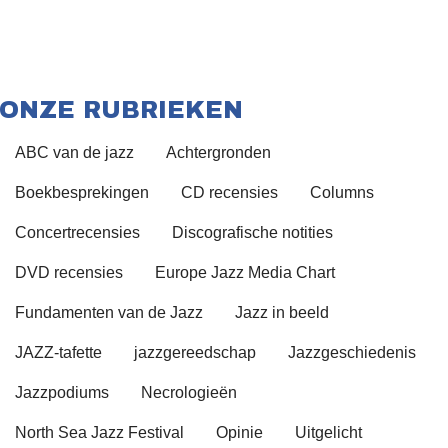
ONZE RUBRIEKEN
ABC van de jazz
Achtergronden
Boekbesprekingen
CD recensies
Columns
Concertrecensies
Discografische notities
DVD recensies
Europe Jazz Media Chart
Fundamenten van de Jazz
Jazz in beeld
JAZZ-tafette
jazzgereedschap
Jazzgeschiedenis
Jazzpodiums
Necrologieën
North Sea Jazz Festival
Opinie
Uitgelicht