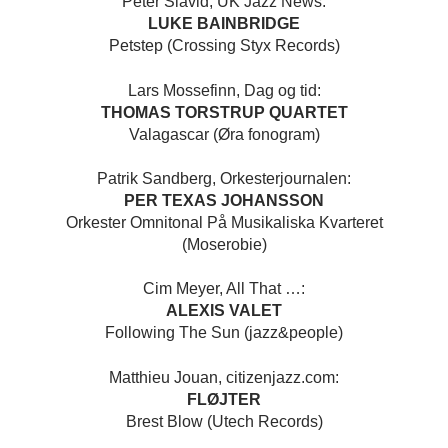
Peter Slavid, UK Jazz News:
LUKE BAINBRIDGE
Petstep (Crossing Styx Records)
Lars Mossefinn, Dag og tid:
THOMAS TORSTRUP QUARTET
Valagascar (Øra fonogram)
Patrik Sandberg, Orkesterjournalen:
PER TEXAS JOHANSSON
Orkester Omnitonal På Musikaliska Kvarteret
(Moserobie)
Cim Meyer, All That …:
ALEXIS VALET
Following The Sun (jazz&people)
Matthieu Jouan, citizenjazz.com:
FLØJTER
Brest Blow (Utech Records)