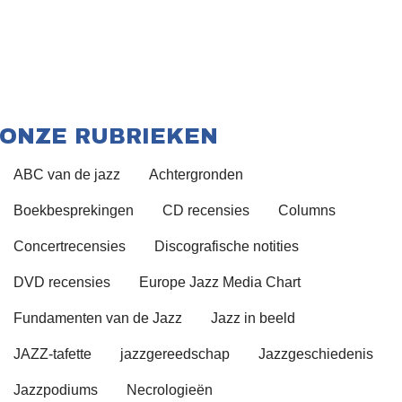
ONZE RUBRIEKEN
ABC van de jazz
Achtergronden
Boekbesprekingen
CD recensies
Columns
Concertrecensies
Discografische notities
DVD recensies
Europe Jazz Media Chart
Fundamenten van de Jazz
Jazz in beeld
JAZZ-tafette
jazzgereedschap
Jazzgeschiedenis
Jazzpodiums
Necrologieën