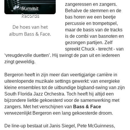
zangeressen en zangers.
Summit
Behalve de stemmen en de
Records
bas horen we een beetje
percussie en trompetspel,
De hoes van het
maar de basis van de tracks
album Bass & Face.
is de combi van basnoten en
gezongen partijen. Zelf
spreekt Chuck - terecht - van
‘vreugdevolle duetten’. Hij swingt de pan uit en iedereen
zingt geweldig.
Bergeron heeft in zijn meer dan veertigjarige carrière in
uiteenlopende muzikale settings gewerkt: van energieke
kleine ensembles tot de uitbundige bigband-swing van zijn
South Florida Jazz Orchestra. Toch heeft hij altijd een
bijzondere liefde gekoesterd voor de samenwerking met
zangers. Met het verschijnen van
Bass & Face
verwezenlijkt Bergeron een lang gekoesterde droom.
De line-up bestaat uit Janis Siegel, Pete McGuinness,