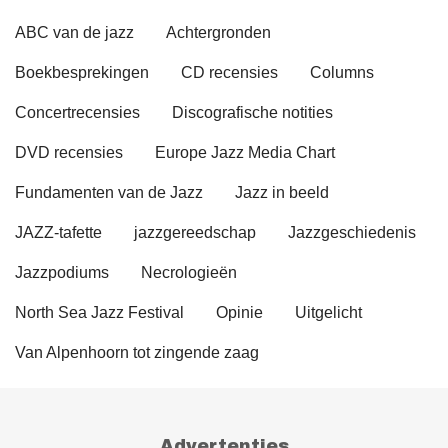
ABC van de jazz
Achtergronden
Boekbesprekingen
CD recensies
Columns
Concertrecensies
Discografische notities
DVD recensies
Europe Jazz Media Chart
Fundamenten van de Jazz
Jazz in beeld
JAZZ-tafette
jazzgereedschap
Jazzgeschiedenis
Jazzpodiums
Necrologieën
North Sea Jazz Festival
Opinie
Uitgelicht
Van Alpenhoorn tot zingende zaag
Advertenties