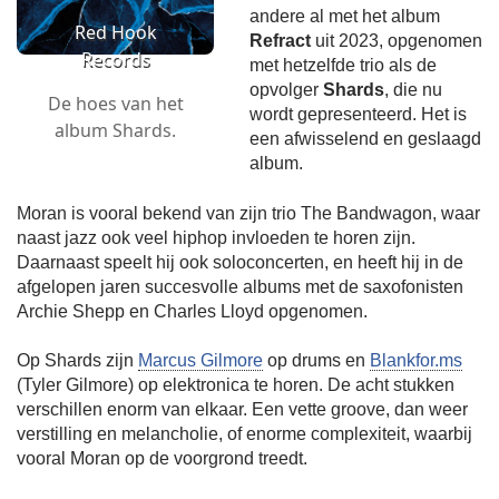
andere al met het album
Red Hook
Refract
uit 2023, opgenomen
Records
met hetzelfde trio als de
opvolger
Shards
, die nu
De hoes van het
wordt gepresenteerd. Het is
album Shards.
een afwisselend en geslaagd
album.
Moran is vooral bekend van zijn trio The Bandwagon, waar
naast jazz ook veel hiphop invloeden te horen zijn.
Daarnaast speelt hij ook soloconcerten, en heeft hij in de
afgelopen jaren succesvolle albums met de saxofonisten
Archie Shepp en Charles Lloyd opgenomen.
Op Shards zijn
Marcus Gilmore
op drums en
Blankfor.ms
(Tyler Gilmore) op elektronica te horen. De acht stukken
verschillen enorm van elkaar. Een vette groove, dan weer
verstilling en melancholie, of enorme complexiteit, waarbij
vooral Moran op de voorgrond treedt.