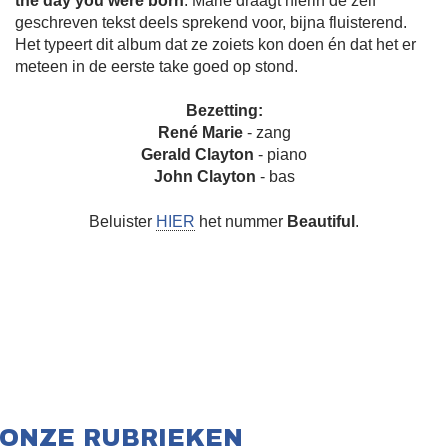
the day you were born
. Marie draagt hierin de zelf
geschreven tekst deels sprekend voor, bijna fluisterend.
Het typeert dit album dat ze zoiets kon doen én dat het er
meteen in de eerste take goed op stond.
Bezetting:
René Marie
- zang
Gerald Clayton
- piano
John Clayton
- bas
Beluister
HIER
het nummer
Beautiful
.
ONZE RUBRIEKEN