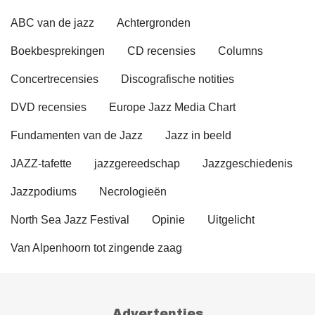
ABC van de jazz
Achtergronden
Boekbesprekingen
CD recensies
Columns
Concertrecensies
Discografische notities
DVD recensies
Europe Jazz Media Chart
Fundamenten van de Jazz
Jazz in beeld
JAZZ-tafette
jazzgereedschap
Jazzgeschiedenis
Jazzpodiums
Necrologieën
North Sea Jazz Festival
Opinie
Uitgelicht
Van Alpenhoorn tot zingende zaag
Advertenties