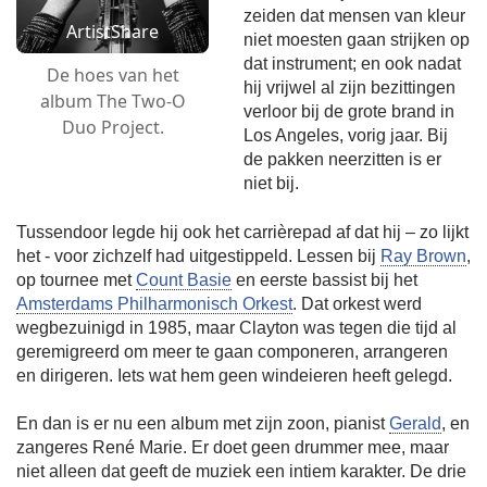
zeiden dat mensen van kleur
ArtistShare
niet moesten gaan strijken op
dat instrument; en ook nadat
De hoes van het
hij vrijwel al zijn bezittingen
album The Two-O
verloor bij de grote brand in
Duo Project.
Los Angeles, vorig jaar. Bij
de pakken neerzitten is er
niet bij.
Tussendoor legde hij ook het carrièrepad af dat hij – zo lijkt
het - voor zichzelf had uitgestippeld. Lessen bij
Ray Brown
,
op tournee met
Count Basie
en eerste bassist bij het
Amsterdams Philharmonisch Orkest
. Dat orkest werd
wegbezuinigd in 1985, maar Clayton was tegen die tijd al
geremigreerd om meer te gaan componeren, arrangeren
en dirigeren. Iets wat hem geen windeieren heeft gelegd.
En dan is er nu een album met zijn zoon, pianist
Gerald
, en
zangeres René Marie. Er doet geen drummer mee, maar
niet alleen dat geeft de muziek een intiem karakter. De drie