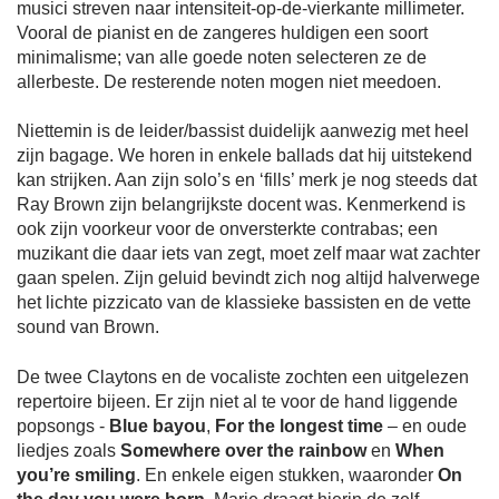
musici streven naar intensiteit-op-de-vierkante millimeter.
Vooral de pianist en de zangeres huldigen een soort
minimalisme; van alle goede noten selecteren ze de
allerbeste. De resterende noten mogen niet meedoen.
Niettemin is de leider/bassist duidelijk aanwezig met heel
zijn bagage. We horen in enkele ballads dat hij uitstekend
kan strijken. Aan zijn solo’s en ‘fills’ merk je nog steeds dat
Ray Brown zijn belangrijkste docent was. Kenmerkend is
ook zijn voorkeur voor de onversterkte contrabas; een
muzikant die daar iets van zegt, moet zelf maar wat zachter
gaan spelen. Zijn geluid bevindt zich nog altijd halverwege
het lichte pizzicato van de klassieke bassisten en de vette
sound van Brown.
De twee Claytons en de vocaliste zochten een uitgelezen
repertoire bijeen. Er zijn niet al te voor de hand liggende
popsongs -
Blue bayou
,
For the longest time
– en oude
liedjes zoals
Somewhere over the rainbow
en
When
you’re smiling
. En enkele eigen stukken, waaronder
On