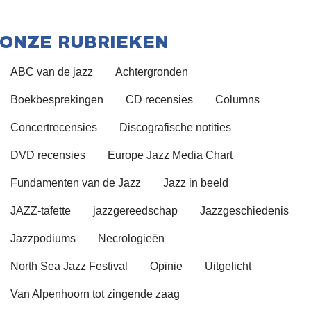
ONZE RUBRIEKEN
ABC van de jazz
Achtergronden
Boekbesprekingen
CD recensies
Columns
Concertrecensies
Discografische notities
DVD recensies
Europe Jazz Media Chart
Fundamenten van de Jazz
Jazz in beeld
JAZZ-tafette
jazzgereedschap
Jazzgeschiedenis
Jazzpodiums
Necrologieën
North Sea Jazz Festival
Opinie
Uitgelicht
Van Alpenhoorn tot zingende zaag