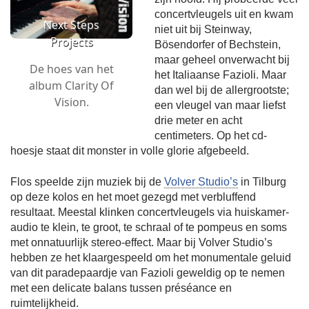
concertvleugels uit en kwam
Next Steps
niet uit bij Steinway,
Projects
Bösendorfer of Bechstein,
maar geheel onverwacht bij
De hoes van het
het Italiaanse Fazioli. Maar
album Clarity Of
dan wel bij de allergrootste;
Vision.
een vleugel van maar liefst
drie meter en acht
centimeters. Op het cd-
hoesje staat dit monster in volle glorie afgebeeld.
Flos speelde zijn muziek bij de
Volver Studio’s
in Tilburg
op deze kolos en het moet gezegd met verbluffend
resultaat. Meestal klinken concertvleugels via huiskamer-
audio te klein, te groot, te schraal of te pompeus en soms
met onnatuurlijk stereo-effect. Maar bij Volver Studio’s
hebben ze het klaargespeeld om het monumentale geluid
van dit paradepaardje van Fazioli geweldig op te nemen
met een delicate balans tussen préséance en
ruimtelijkheid.