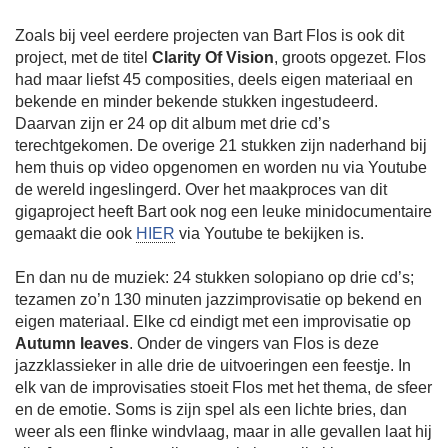
Zoals bij veel eerdere projecten van Bart Flos is ook dit
project, met de titel
Clarity Of Vision
, groots opgezet. Flos
had maar liefst 45 composities, deels eigen materiaal en
bekende en minder bekende stukken ingestudeerd.
Daarvan zijn er 24 op dit album met drie cd’s
terechtgekomen. De overige 21 stukken zijn naderhand bij
hem thuis op video opgenomen en worden nu via Youtube
de wereld ingeslingerd. Over het maakproces van dit
gigaproject heeft Bart ook nog een leuke minidocumentaire
gemaakt die ook
HIER
via Youtube te bekijken is.
En dan nu de muziek: 24 stukken solopiano op drie cd’s;
tezamen zo’n 130 minuten jazzimprovisatie op bekend en
eigen materiaal. Elke cd eindigt met een improvisatie op
Autumn leaves
. Onder de vingers van Flos is deze
jazzklassieker in alle drie de uitvoeringen een feestje. In
elk van de improvisaties stoeit Flos met het thema, de sfeer
en de emotie. Soms is zijn spel als een lichte bries, dan
weer als een flinke windvlaag, maar in alle gevallen laat hij