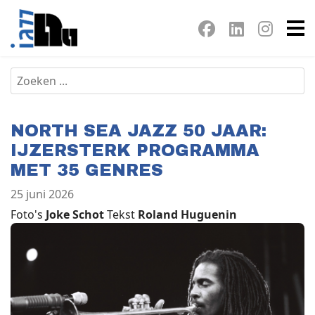
NORTH SEA JAZZ 50 JAAR:
IJZERSTERK PROGRAMMA
MET 35 GENRES
25 juni 2026
Foto's
Joke Schot
Tekst
Roland Huguenin