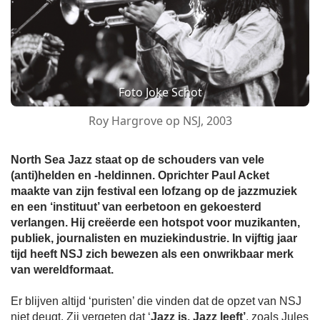
Foto Joke Schot
Roy Hargrove op NSJ, 2003
North Sea Jazz staat op de schouders van vele
(anti)helden en -heldinnen. Oprichter Paul Acket
maakte van zijn festival een lofzang op de jazzmuziek
en een ‘instituut’ van eerbetoon en gekoesterd
verlangen. Hij creëerde een hotspot voor muzikanten,
publiek, journalisten en muziekindustrie. In vijftig jaar
tijd heeft NSJ zich bewezen als een onwrikbaar merk
van wereldformaat.
Er blijven altijd ‘puristen’ die vinden dat de opzet van NSJ
niet deugt. Zij vergeten dat ‘
Jazz is. Jazz leeft’
, zoals Jules