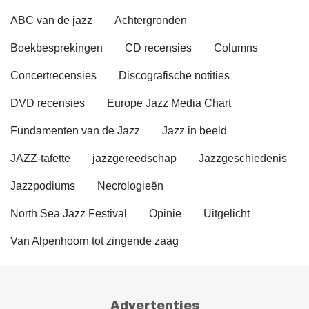
ABC van de jazz
Achtergronden
Boekbesprekingen
CD recensies
Columns
Concertrecensies
Discografische notities
DVD recensies
Europe Jazz Media Chart
Fundamenten van de Jazz
Jazz in beeld
JAZZ-tafette
jazzgereedschap
Jazzgeschiedenis
Jazzpodiums
Necrologieën
North Sea Jazz Festival
Opinie
Uitgelicht
Van Alpenhoorn tot zingende zaag
Advertenties