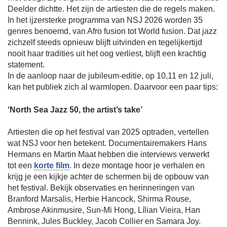
Deelder dichtte. Het zijn de artiesten die de regels maken.
In het ijzersterke programma van NSJ 2026 worden 35
genres benoemd, van Afro fusion tot World fusion. Dat jazz
zichzelf steeds opnieuw blijft uitvinden en tegelijkertijd
nooit haar tradities uit het oog verliest, blijft een krachtig
statement.
In de aanloop naar de jubileum-editie, op 10,11 en 12 juli,
kan het publiek zich al warmlopen. Daarvoor een paar tips:
‘North Sea Jazz 50, the artist’s take’
Artiesten die op het festival van 2025 optraden, vertellen
wat NSJ voor hen betekent. Documentairemakers Hans
Hermans en Martin Maat hebben die interviews verwerkt
tot een
korte film
. In deze montage hoor je verhalen en
krijg je een kijkje achter de schermen bij de opbouw van
het festival. Bekijk observaties en herinneringen van
Branford Marsalis, Herbie Hancock, Shirma Rouse,
Ambrose Akinmusire, Sun-Mi Hong, Lílian Vieira, Han
Bennink, Jules Buckley, Jacob Collier en Samara Joy.