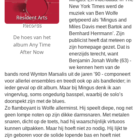
New York Times werd de
muziek van Ben Wolfe
Resident Arts
getypeerd als ‘Mingus and
Records
Miles Davis meet Bartok and
Bernhard Herrmann’. Zijn
De hoes van het
publicist heeft dat meteen op
album Any Time
zijn homepage gezet. Dat is
After Now
enerzijds terecht, want
Benjamin Jonah Wolfe (63) -
we kennen hem van de
bands rond Wynton Marsalis uit de jaren ’90 - componeert
voor allerlei ensembles en treedt ook op als bandleider; in
ieder geval op dit album. Maar bij Mingus denk ik aan
vingervlug, soms ongedurig basspel, waarbij de solo’s
doorspekt zijn met de blues.
Zo flamboyant is Wolfe allerminst. Hij speelt diepe, nog net
geen lompe noten op zijn dikke darmsnaren. Met metalen
snaren, dicht op de toets, had hij waarschijnlijk virtuoos
kunnen uitpakken. Maar hij hoeft niet zo nodig. Hij lijkt te
zijn geboren voor de solide lopende bas en hoeft niet