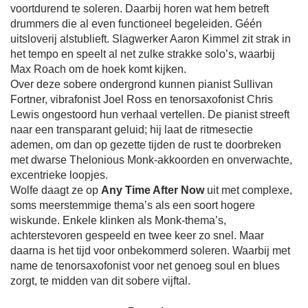
voortdurend te soleren. Daarbij horen wat hem betreft
drummers die al even functioneel begeleiden. Géén
uitsloverij alstublieft. Slagwerker Aaron Kimmel zit strak in
het tempo en speelt al net zulke strakke solo’s, waarbij
Max Roach om de hoek komt kijken.
Over deze sobere ondergrond kunnen pianist Sullivan
Fortner, vibrafonist Joel Ross en tenorsaxofonist Chris
Lewis ongestoord hun verhaal vertellen. De pianist streeft
naar een transparant geluid; hij laat de ritmesectie
ademen, om dan op gezette tijden de rust te doorbreken
met dwarse Thelonious Monk-akkoorden en onverwachte,
excentrieke loopjes.
Wolfe daagt ze op
Any Time After Now
uit met complexe,
soms meerstemmige thema’s als een soort hogere
wiskunde. Enkele klinken als Monk-thema’s,
achterstevoren gespeeld en twee keer zo snel. Maar
daarna is het tijd voor onbekommerd soleren. Waarbij met
name de tenorsaxofonist voor net genoeg soul en blues
zorgt, te midden van dit sobere vijftal.