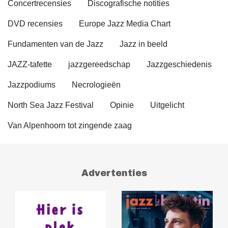
Concertrecensies
Discografische notities
DVD recensies
Europe Jazz Media Chart
Fundamenten van de Jazz
Jazz in beeld
JAZZ-tafette
jazzgereedschap
Jazzgeschiedenis
Jazzpodiums
Necrologieën
North Sea Jazz Festival
Opinie
Uitgelicht
Van Alpenhoorn tot zingende zaag
Advertenties