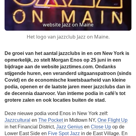
website Jazz on Maine
Het logo van jazzclub Jazz on Maine.
De groei van het aantal jazzclubs in en om New York is
opmerkelijk, zo stelt Morgan Enos op 25 juni in een
bijdrage aan de website jazztimes.com. Ondanks
stijgende huren, een veranderd uitgaanspatroon (sinds
Covid) en de economische kwetsbaarheid van kleine
podia, openen er de laatste jaren meer jazzclubs dan in
de decennia daarvoor. Van intieme podia in café’s tot
grotere zalen en ook locaties buiten de stad.
Deze nieuwe podia vond Enos in New York zelf:
Jazzcultural
en
The Pocket
in Midtown NY,
One Flight Up
in het Financial District,
Jazz Genius
en
Close Up
op de
Lower East Side en
Five Spot Jazz
in de East Village. En