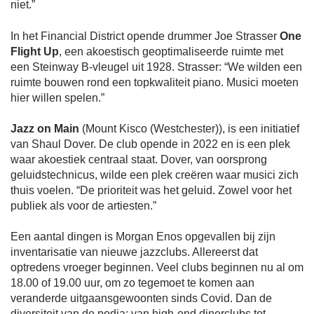
niet.”
In het Financial District opende drummer Joe Strasser
One
Flight Up
, een akoestisch geoptimaliseerde ruimte met
een Steinway B-vleugel uit 1928. Strasser: “We wilden een
ruimte bouwen rond een topkwaliteit piano. Musici moeten
hier willen spelen.”
Jazz on Main
(Mount Kisco (Westchester)), is een initiatief
van Shaul Dover. De club opende in 2022 en is een plek
waar akoestiek centraal staat. Dover, van oorsprong
geluidstechnicus, wilde een plek creëren waar musici zich
thuis voelen. “De prioriteit was het geluid. Zowel voor het
publiek als voor de artiesten.”
Een aantal dingen is Morgan Enos opgevallen bij zijn
inventarisatie van nieuwe jazzclubs. Allereerst dat
optredens vroeger beginnen. Veel clubs beginnen nu al om
18.00 of 19.00 uur, om zo tegemoet te komen aan
veranderde uitgaansgewoonten sinds Covid. Dan de
diversiteit van de podia: van high-end dinerclubs tot