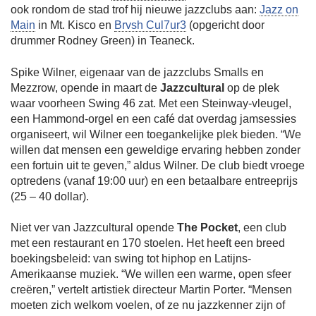
ook rondom de stad trof hij nieuwe jazzclubs aan:
Jazz on
Main
in Mt. Kisco en
Brvsh Cul7ur3
(opgericht door
drummer Rodney Green) in Teaneck.
Spike Wilner, eigenaar van de jazzclubs Smalls en
Mezzrow, opende in maart de
Jazzcultural
op de plek
waar voorheen Swing 46 zat. Met een Steinway-vleugel,
een Hammond-orgel en een café dat overdag jamsessies
organiseert, wil Wilner een toegankelijke plek bieden. “We
willen dat mensen een geweldige ervaring hebben zonder
een fortuin uit te geven,” aldus Wilner. De club biedt vroege
optredens (vanaf 19:00 uur) en een betaalbare entreeprijs
(25 – 40 dollar).
Niet ver van Jazzcultural opende
The Pocket
, een club
met een restaurant en 170 stoelen. Het heeft een breed
boekingsbeleid: van swing tot hiphop en Latijns-
Amerikaanse muziek. “We willen een warme, open sfeer
creëren,” vertelt artistiek directeur Martin Porter. “Mensen
moeten zich welkom voelen, of ze nu jazzkenner zijn of