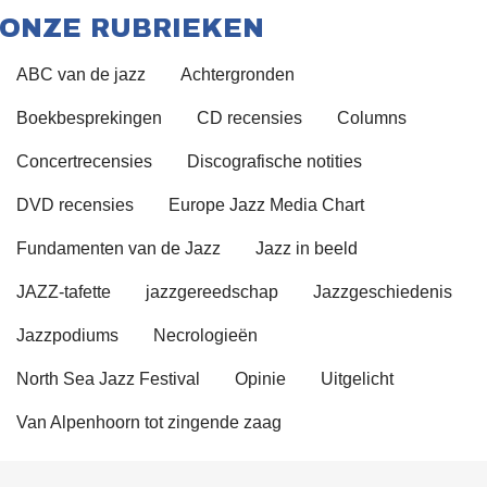
ONZE RUBRIEKEN
ABC van de jazz
Achtergronden
Boekbesprekingen
CD recensies
Columns
Concertrecensies
Discografische notities
DVD recensies
Europe Jazz Media Chart
Fundamenten van de Jazz
Jazz in beeld
JAZZ-tafette
jazzgereedschap
Jazzgeschiedenis
Jazzpodiums
Necrologieën
North Sea Jazz Festival
Opinie
Uitgelicht
Van Alpenhoorn tot zingende zaag