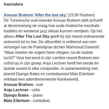
Aanraders
Anouar Brahem ‘After the last sky’
(15:30 Hudson)
De Tunesische oud-meester Anouar Brahem stelt zichzelf
al decennialang de vraag hoe oude Arabische muzikale
tradities en westerse jazz elkaar kunnen verrijken. Op het
album
After The Last Sky
geeft hij zijn meest ontroerende
antwoord tot nu toe. De albumtitel is ontleend aan een
versregel van de Palestijnse dichter Mahmoud Darwish:
“Waar moeten de vogels heen vliegen, na de laatste
lucht?” Voor het eerst in zijn carrière neemt Brahem een
cellist op in zijn groep: Anja Lechner heeft het eerste én
laatste woord in elke compositie. In samenwerking met
pianist Django Bates en contrabassist Mats Eilertsen
ontstaat een adembenemende klankwereld.
Anouar Brahem
- oud
Anja Lechner
- cello
Django Bates
- piano
Mats Eilertsen
- contrabas