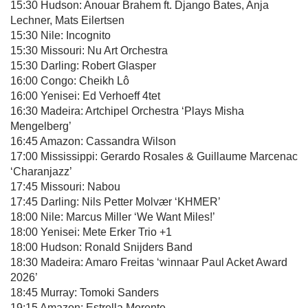
15:30 Hudson: Anouar Brahem ft. Django Bates, Anja
Lechner, Mats Eilertsen
15:30 Nile: Incognito
15:30 Missouri: Nu Art Orchestra
15:30 Darling: Robert Glasper
16:00 Congo: Cheikh Lô
16:00 Yenisei: Ed Verhoeff 4tet
16:30 Madeira: Artchipel Orchestra ‘Plays Misha
Mengelberg’
16:45 Amazon: Cassandra Wilson
17:00 Mississippi: Gerardo Rosales & Guillaume Marcenac
‘Charanjazz’
17:45 Missouri: Nabou
17:45 Darling: Nils Petter Molvær ‘KHMER’
18:00 Nile: Marcus Miller ‘We Want Miles!’
18:00 Yenisei: Mete Erker Trio +1
18:00 Hudson: Ronald Snijders Band
18:30 Madeira: Amaro Freitas ‘winnaar Paul Acket Award
2026’
18:45 Murray: Tomoki Sanders
19:15 Amazon: Estrella Morente