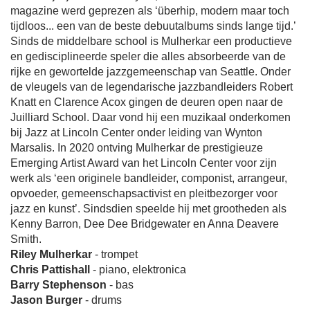
magazine werd geprezen als ‘überhip, modern maar toch
tijdloos... een van de beste debuutalbums sinds lange tijd.’
Sinds de middelbare school is Mulherkar een productieve
en gedisciplineerde speler die alles absorbeerde van de
rijke en gewortelde jazzgemeenschap van Seattle. Onder
de vleugels van de legendarische jazzbandleiders Robert
Knatt en Clarence Acox gingen de deuren open naar de
Juilliard School. Daar vond hij een muzikaal onderkomen
bij Jazz at Lincoln Center onder leiding van Wynton
Marsalis. In 2020 ontving Mulherkar de prestigieuze
Emerging Artist Award van het Lincoln Center voor zijn
werk als ‘een originele bandleider, componist, arrangeur,
opvoeder, gemeenschapsactivist en pleitbezorger voor
jazz en kunst’. Sindsdien speelde hij met grootheden als
Kenny Barron, Dee Dee Bridgewater en Anna Deavere
Smith.
Riley Mulherkar
- trompet
Chris Pattishall
- piano, elektronica
Barry Stephenson
- bas
Jason Burger
- drums