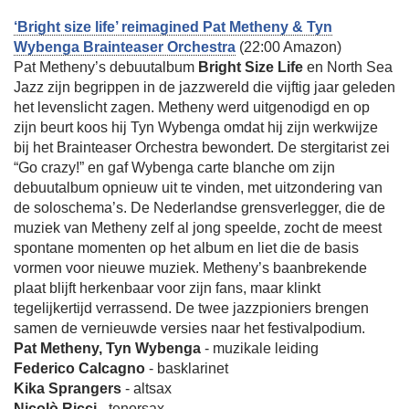
‘Bright size life’ reimagined Pat Metheny & Tyn
Wybenga Brainteaser Orchestra
(22:00 Amazon)
Pat Metheny’s debuutalbum
Bright Size Life
en North Sea
Jazz zijn begrippen in de jazzwereld die vijftig jaar geleden
het levenslicht zagen. Metheny werd uitgenodigd en op
zijn beurt koos hij Tyn Wybenga omdat hij zijn werkwijze
bij het Brainteaser Orchestra bewondert. De stergitarist zei
“Go crazy!” en gaf Wybenga carte blanche om zijn
debuutalbum opnieuw uit te vinden, met uitzondering van
de soloschema’s. De Nederlandse grensverlegger, die de
muziek van Metheny zelf al jong speelde, zocht de meest
spontane momenten op het album en liet die de basis
vormen voor nieuwe muziek. Metheny’s baanbrekende
plaat blijft herkenbaar voor zijn fans, maar klinkt
tegelijkertijd verrassend. De twee jazzpioniers brengen
samen de vernieuwde versies naar het festivalpodium.
Pat Metheny, Tyn Wybenga
- muzikale leiding
Federico Calcagno
- basklarinet
Kika Sprangers
- altsax
Nicolò Ricci
- tenorsax