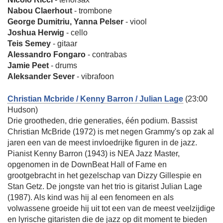
Nabou Claerhout
- trombone
George Dumitriu, Yanna Pelser
- viool
Joshua Herwig
- cello
Teis Semey
- gitaar
Alessandro Fongaro
- contrabas
Jamie Peet
- drums
Aleksander Sever
- vibrafoon
Christian Mcbride / Kenny Barron / Julian Lage
(23:00
Hudson)
Drie grootheden, drie generaties, één podium. Bassist
Christian McBride (1972) is met negen Grammy's op zak al
jaren een van de meest invloedrijke figuren in de jazz.
Pianist Kenny Barron (1943) is NEA Jazz Master,
opgenomen in de DownBeat Hall of Fame en
grootgebracht in het gezelschap van Dizzy Gillespie en
Stan Getz. De jongste van het trio is gitarist Julian Lage
(1987). Als kind was hij al een fenomeen en als
volwassene groeide hij uit tot een van de meest veelzijdige
en lyrische gitaristen die de jazz op dit moment te bieden