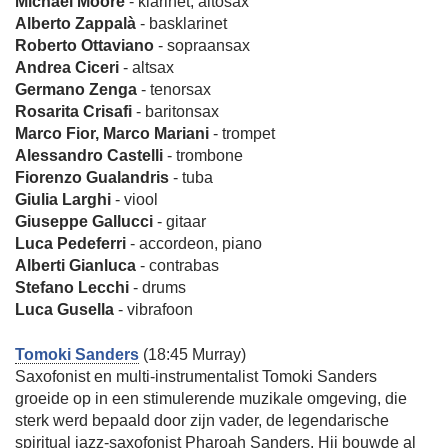
Michael Moore
- klarinet, altosax
Alberto Zappalà
- basklarinet
Roberto Ottaviano
- sopraansax
Andrea Ciceri
- altsax
Germano Zenga
- tenorsax
Rosarita Crisafi
- baritonsax
Marco Fior, Marco Mariani
- trompet
Alessandro Castelli
- trombone
Fiorenzo Gualandris
- tuba
Giulia Larghi
- viool
Giuseppe Gallucci
- gitaar
Luca Pedeferri
- accordeon, piano
Alberti Gianluca
- contrabas
Stefano Lecchi
- drums
Luca Gusella
- vibrafoon
Tomoki Sanders
(18:45 Murray)
Saxofonist en multi-instrumentalist Tomoki Sanders
groeide op in een stimulerende muzikale omgeving, die
sterk werd bepaald door zijn vader, de legendarische
spiritual jazz-saxofonist Pharoah Sanders. Hij bouwde al