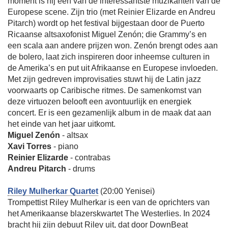
moment is hij een van de interessantste muzikanten van de
Europese scene. Zijn trio (met Reinier Elizarde en Andreu
Pitarch) wordt op het festival bijgestaan door de Puerto
Ricaanse altsaxofonist Miguel Zenón; die Grammy’s en
een scala aan andere prijzen won. Zenón brengt odes aan
de bolero, laat zich inspireren door inheemse culturen in
de Amerika’s en put uit Afrikaanse en Europese invloeden.
Met zijn gedreven improvisaties stuwt hij de Latin jazz
voorwaarts op Caribische ritmes. De samenkomst van
deze virtuozen belooft een avontuurlijk en energiek
concert. Er is een gezamenlijk album in de maak dat aan
het einde van het jaar uitkomt.
Miguel Zenón
- altsax
Xavi Torres
- piano
Reinier Elizarde
- contrabas
Andreu Pitarch
- drums
Riley Mulherkar Quartet
(20:00 Yenisei)
Trompettist Riley Mulherkar is een van de oprichters van
het Amerikaanse blazerskwartet The Westerlies. In 2024
bracht hij zijn debuut Riley uit, dat door DownBeat