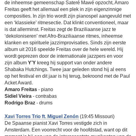
de inheemse gemeenschap Sateré Mawé opzocht, Amaro
Freitas geeft het allemaal een plek in zijn eigenzinnige
composities. In zijn trio wordt zijn pianospel aangevuld met
een ‘klassieke’ ritmesectie. Dat klinkt conventioneel, maar
is dat allerminst. Freitas zegt de Braziliaanse jazz te
‘dekoloniseren’ met Afro-Braziliaanse ritmes, inheemse
klanken en spirituele jazzimprovisaties. Sinds zijn eerste
album uit 2016 speelde Freitas over de hele wereld. Hij
wordt geprezen door de internationale jazzpers en voor
zijn album
Y’Y
kreeg hij support van onder andere
Shabaka Hutchings. Twee jaar geleden stond hij al eens
op het festival en dit jaar is hij terug, bekroond met de Paul
Acket Award.
Amaro Freitas
- piano
Sidiel Vieira
- contrabas
Rodrigo Braz
- drums
Xavi Torres Trio ft. Miguel Zenón
(19:45 Missouri)
De Spaanse pianist Xavi Torres vestigde zich in
Amsterdam. Een voorrecht voor de hoofdstad, want op dit