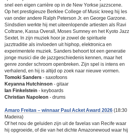
snel een eigen carrière op in de New Yorkse jazzscene.
Op het prestigieuze Berklee College of Music kreeg hij les
van onder andere Ralph Peterson Jr. en George Garzone.
Sindsdien werkte hij met uiteenlopende artiesten als Ravi
Coltrane, Kassa Overall, Moses Sumney en het Kyoto Jazz
Sextet. In zijn muziek hoor je zowel de spirituele
jazztraditie als invloeden uit hiphop, elektronica en
experimentele muziek. Sanders behoort tot een generatie
jonge musici die de jazzgeschiedenis kennen, maar het
genre zonder schroom openbreken. Zijn spel is intens en
verhalend, en hij is altijd op zoek naar nieuwe vormen.
Tomoki Sanders
- saxofoons
Keyanna Hutchinson
- gitaar
Ian Finkelstein
- keyboards
Christian Napoleon
- drums
Amaro Freitas – winnaar Paul Acket Award 2026
(18:30
Madeira)
Of het nou de geluiden zijn uit de favelas van Recife waar
hij opgroeide, of die van het dichte Amazonewoud waar hij