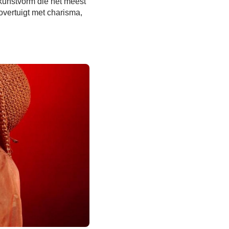
kunstvorm die het meest
 overtuigt met charisma,