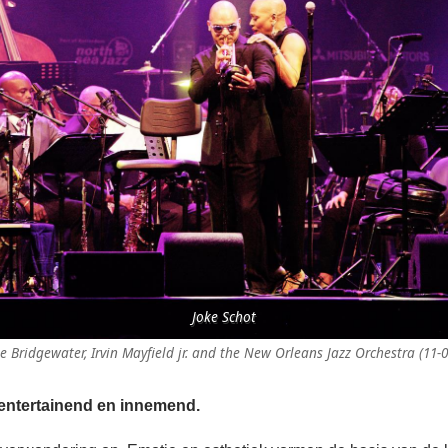
Joke Schot
 Bridgewater, Irvin Mayfield jr. and the New Orleans Jazz Orchestra (11-
 entertainend en innemend.