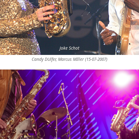
Joke Schot
Candy DUlfer, Marcus MIller (15-07-2007)