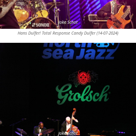
Joke Schot
Hans Dulfer! Total Response Candy Dulfer (14-07-2024)
Joke Schot