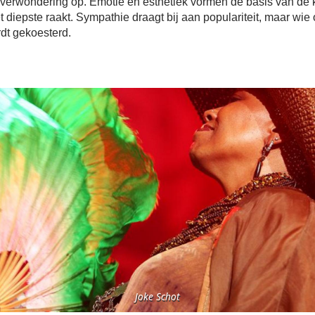
t verwondering op. Emotie en esthetiek vormen de basis van de 
t diepste raakt. Sympathie draagt bij aan populariteit, maar wie
rdt gekoesterd.
Joke Schot