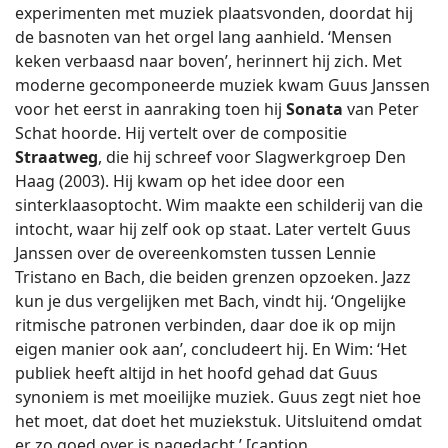
experimenten met muziek plaatsvonden, doordat hij
de basnoten van het orgel lang aanhield. ‘Mensen
keken verbaasd naar boven’, herinnert hij zich. Met
moderne gecomponeerde muziek kwam Guus Janssen
voor het eerst in aanraking toen hij
Sonata
van Peter
Schat hoorde. Hij vertelt over de compositie
Straatweg
, die hij schreef voor Slagwerkgroep Den
Haag (2003). Hij kwam op het idee door een
sinterklaasoptocht. Wim maakte een schilderij van die
intocht, waar hij zelf ook op staat. Later vertelt Guus
Janssen over de overeenkomsten tussen Lennie
Tristano en Bach, die beiden grenzen opzoeken. Jazz
kun je dus vergelijken met Bach, vindt hij. ‘Ongelijke
ritmische patronen verbinden, daar doe ik op mijn
eigen manier ook aan’, concludeert hij. En Wim: ‘Het
publiek heeft altijd in het hoofd gehad dat Guus
synoniem is met moeilijke muziek. Guus zegt niet hoe
het moet, dat doet het muziekstuk. Uitsluitend omdat
er zo goed over is nagedacht.’ [caption