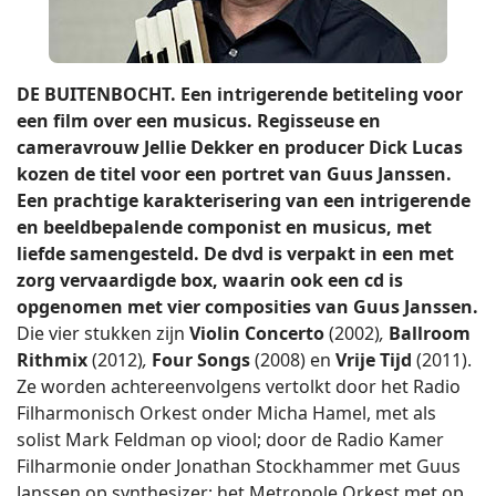
DE BUITENBOCHT. Een intrigerende betiteling voor
een film over een musicus. Regisseuse en
cameravrouw Jellie Dekker en producer Dick Lucas
kozen de titel voor een portret van Guus Janssen.
Een prachtige karakterisering van een intrigerende
en beeldbepalende componist en musicus, met
liefde samengesteld. De dvd is verpakt in een met
zorg vervaardigde box, waarin ook een cd is
opgenomen met vier composities van Guus Janssen.
Die vier stukken zijn
Violin Concerto
(2002)
,
Ballroom
Rithmix
(2012)
,
Four Songs
(2008) en
Vrije Tijd
(2011).
Ze worden achtereenvolgens vertolkt door het Radio
Filharmonisch Orkest onder Micha Hamel, met als
solist Mark Feldman op viool; door de Radio Kamer
Filharmonie onder Jonathan Stockhammer met Guus
Janssen op synthesizer; het Metropole Orkest met op