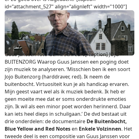
id="attachment_527" align="alignleft" width="1000"]
Guus Janssen foto Gerrit Schreurs[/caption] JOJO
BUITENZORG Waarop Guus Janssen een poging doet
zijn muziek te analyseren. ‘Misschien ben ik een soort
Jojo Buitenzorg (harddraver, red). Ik neem de
buitenbocht. Virtuositeit kun je als handicap ervaren.
Mijn geest vaart wel als ik muziek bedenk. Ik heb er
geen moeite mee dat er soms onderdrukte emoties
zijn. Ik wil als een minor poet worden herinnerd. Daar
kan iets heel dieps in schuilgaan.’ De dvd bestaat uit
drie onderdelen: de documentaire
De Buitenbocht,
Blue Yellow and Red Notes
en
Enkele Volzinnen
. Het
tweede deel is een compositie van Guus Janssen voor