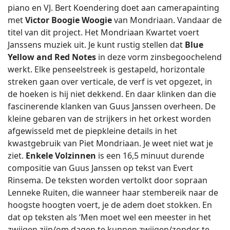
piano en VJ. Bert Koendering doet aan camerapainting
met
Victor Boogie Woogie
van Mondriaan. Vandaar de
titel van dit project. Het Mondriaan Kwartet voert
Janssens muziek uit. Je kunt rustig stellen dat
Blue
Yellow and Red Notes
in deze vorm zinsbegoochelend
werkt. Elke penseelstreek is gestapeld, horizontale
streken gaan over verticale, de verf is vet opgezet, in
de hoeken is hij niet dekkend. En daar klinken dan die
fascinerende klanken van Guus Janssen overheen. De
kleine gebaren van de strijkers in het orkest worden
afgewisseld met de piepkleine details in het
kwastgebruik van Piet Mondriaan. Je weet niet wat je
ziet.
Enkele Volzinnen
is een 16,5 minuut durende
compositie van Guus Janssen op tekst van Evert
Rinsema. De teksten worden vertolkt door sopraan
Lenneke Ruiten, die wanneer haar stembereik naar de
hoogste hoogten voert, je de adem doet stokken. En
dat op teksten als ‘Men moet wel een meester in het
zwijgen zijn/om dagen te kunnen zwijgen/zonder te