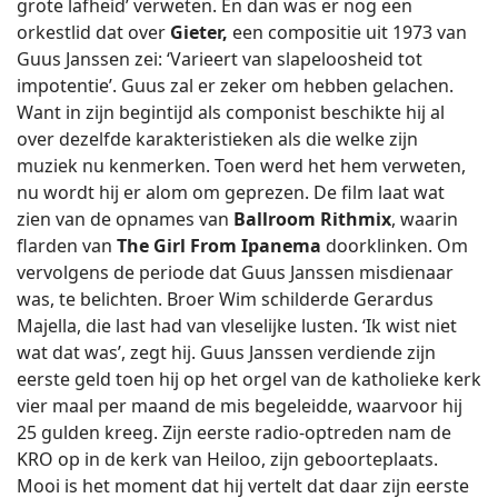
grote lafheid’ verweten. En dan was er nog een
orkestlid dat over
Gieter,
een compositie uit 1973 van
Guus Janssen zei: ‘Varieert van slapeloosheid tot
impotentie’. Guus zal er zeker om hebben gelachen.
Want in zijn begintijd als componist beschikte hij al
over dezelfde karakteristieken als die welke zijn
muziek nu kenmerken. Toen werd het hem verweten,
nu wordt hij er alom om geprezen. De film laat wat
zien van de opnames van
Ballroom Rithmix
, waarin
flarden van
The Girl From Ipanema
doorklinken. Om
vervolgens de periode dat Guus Janssen misdienaar
was, te belichten. Broer Wim schilderde Gerardus
Majella, die last had van vleselijke lusten. ‘Ik wist niet
wat dat was’, zegt hij. Guus Janssen verdiende zijn
eerste geld toen hij op het orgel van de katholieke kerk
vier maal per maand de mis begeleidde, waarvoor hij
25 gulden kreeg. Zijn eerste radio-optreden nam de
KRO op in de kerk van Heiloo, zijn geboorteplaats.
Mooi is het moment dat hij vertelt dat daar zijn eerste