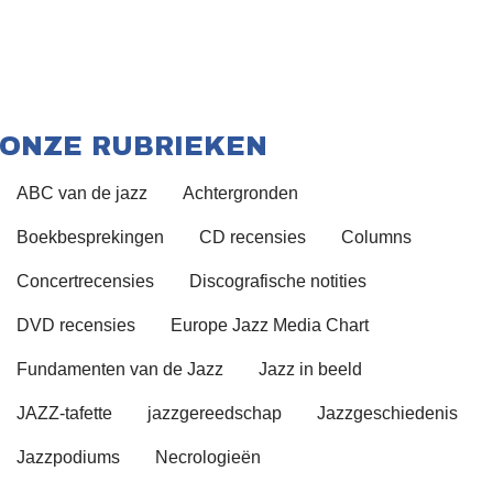
ONZE RUBRIEKEN
ABC van de jazz
Achtergronden
Boekbesprekingen
CD recensies
Columns
Concertrecensies
Discografische notities
DVD recensies
Europe Jazz Media Chart
Fundamenten van de Jazz
Jazz in beeld
JAZZ-tafette
jazzgereedschap
Jazzgeschiedenis
Jazzpodiums
Necrologieën