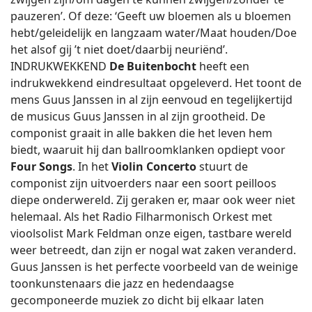
pauzeren’. Of deze: ‘Geeft uw bloemen als u bloemen
hebt/geleidelijk en langzaam water/Maat houden/Doe
het alsof gij ’t niet doet/daarbij neuriënd’.
INDRUKWEKKEND
De Buitenbocht
heeft een
indrukwekkend eindresultaat opgeleverd. Het toont de
mens Guus Janssen in al zijn eenvoud en tegelijkertijd
de musicus Guus Janssen in al zijn grootheid. De
componist graait in alle bakken die het leven hem
biedt, waaruit hij dan ballroomklanken opdiept voor
Four Songs
. In het
Violin Concerto
stuurt de
componist zijn uitvoerders naar een soort peilloos
diepe onderwereld. Zij geraken er, maar ook weer niet
helemaal. Als het Radio Filharmonisch Orkest met
vioolsolist Mark Feldman onze eigen, tastbare wereld
weer betreedt, dan zijn er nogal wat zaken veranderd.
Guus Janssen is het perfecte voorbeeld van de weinige
toonkunstenaars die jazz en hedendaagse
gecomponeerde muziek zo dicht bij elkaar laten