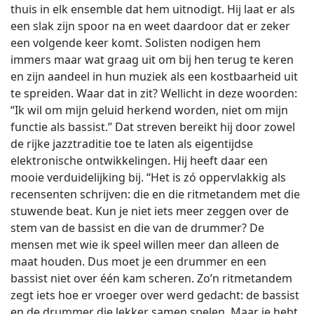
thuis in elk ensemble dat hem uitnodigt. Hij laat er als
een slak zijn spoor na en weet daardoor dat er zeker
een volgende keer komt. Solisten nodigen hem
immers maar wat graag uit om bij hen terug te keren
en zijn aandeel in hun muziek als een kostbaarheid uit
te spreiden. Waar dat in zit? Wellicht in deze woorden:
“Ik wil om mijn geluid herkend worden, niet om mijn
functie als bassist.” Dat streven bereikt hij door zowel
de rijke jazztraditie toe te laten als eigentijdse
elektronische ontwikkelingen. Hij heeft daar een
mooie verduidelijking bij. “Het is zó oppervlakkig als
recensenten schrijven: die en die ritmetandem met die
stuwende beat. Kun je niet iets meer zeggen over de
stem van de bassist en die van de drummer? De
mensen met wie ik speel willen meer dan alleen de
maat houden. Dus moet je een drummer en een
bassist niet over één kam scheren. Zo’n ritmetandem
zegt iets hoe er vroeger over werd gedacht: de bassist
en de drummer die lekker samen spelen. Maar je hebt