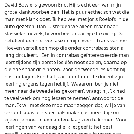
David Bowie is gewoon Eno. Hij is echt een van mijn
grote klankvoorbeelden. Het is puur esthetisch wat die
man met klank doet. Ik heb veel met Joris Roelofs in de
auto gezeten. Dan luisterden we alleen maar naar
klassieke muziek, bijvoorbeeld naar Sjostakovitsj. Dat
betekent een nieuwe fase in mijn leven.” Frans van der
Hoeven vertelt een mop die onder contrabassisten al
lang circuleert. “Een in contrabas geïnteresseerde man
leert tijdens zijn eerste les één noot spelen, daarna op
die ene snaar drie noten. Voor de tweede les komt hij
niet opdagen. Een half jaar later loopt de docent zijn
leerling ergens tegen het lijf. ‘Waaarom ben je niet
meer naar de tweede les gekomen’, vraagt hij. ‘Ik had
te veel werk om nog lessen te nemen’, antwoordt de
man. Ik wil met deze mop maar zeggen dat, wil je van
de contrabas iets speciaals maken, er meer bij komt
kijken. Je moet in een andere laag zien te komen. Voor
leerlingen van vandaag die ik lesgeef is het best