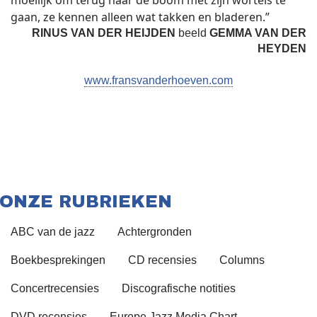
moeilijk om terug naar de boom met zijn wortels te
gaan, ze kennen alleen wat takken en bladeren.”
RINUS VAN DER HEIJDEN
beeld
GEMMA VAN DER
HEYDEN
www.fransvanderhoeven.com
ONZE RUBRIEKEN
ABC van de jazz
Achtergronden
Boekbesprekingen
CD recensies
Columns
Concertrecensies
Discografische notities
DVD recensies
Europe Jazz Media Chart