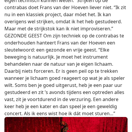
eigen technisch kunnen weten.” Strijken op de
contrabas doet Frans van der Hoeven liever niet. “Ik zit
nu in een klassiek project, daar móet het. Ik kan
overigens wel strijken, omdat ik het heb gestudeerd.
Maar met de strijkstok kan ik niet improviseren.”
GEZONDE GEEST Om zijn techniek op de contrabas te
onderhouden hanteert Frans van der Hoeven een
sleutelwoord: een gezonde en vrije geest. “Elke
beweging is natuurlijk. Je moet het instrument
behandelen naar de natuur van je eigen lichaam.
Daarbij niets forceren. Er is geen peil op te trekken
wanneer je lichaam goed reageert op wat je als speler
wilt. Soms ben je goed uitgerust, heb je een paar uur
gestudeerd en zit ’s avonds tijdens een optreden alles
vast, zit je voortdurend in de verzuring. Een andere
keer heb je een kater en dan speel je een geweldig
concert. Als ik eens wist hoe ik dát moet sturen…”