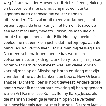
weg.” Frans van der Hoeven vindt zichzelf een gelukkig
en bevoorrecht mens, omdat hij met een aantal
legendes heeft gespeeld die de jazz hebben
uitgevonden. “Dat zal nooit meer voorkomen; dichter
bij een bepaalde bron kun je niet komen. Ik speelde
een keer met Harry ‘Sweets’ Edison, de man die die
mooie trompetlijnen achter Billie Holiday speelde. Ik
voelde me net een klein jochie dat met zijn opa aan de
hand liep. Vol vertrouwen liet die man mij de weg zien.
Door een schema lopen met de bas werd een
volkomen natuurlijk ding. Clark Terry liet mij in zijn spel
horen wat de ‘riverboat-beat’ was. Als kleine jongen
voer hij mee op de Mississippiboten en sloeg met zijn
vrienden ritme op de banken aan boord. New Orleans,
snap je? Dichterbij ben ik nooit geweest. Andere grote
namen waar ik onschatbare ervaring bij heb opgedaan
waren Art Farmer, Lee Konitz, Benny Bailey. Jezus, als
die mannen spelen ga je vanzelf lopen : ze vertellen
hun geschiedenis aan jou met hun spel. Daarom laat ik