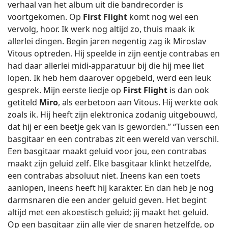
verhaal van het album uit die bandrecorder is
voortgekomen. Op
First Flight
komt nog wel een
vervolg, hoor. Ik werk nog altijd zo, thuis maak ik
allerlei dingen. Begin jaren negentig zag ik Miroslav
Vitous optreden. Hij speelde in zijn eentje contrabas en
had daar allerlei midi-apparatuur bij die hij mee liet
lopen. Ik heb hem daarover opgebeld, werd een leuk
gesprek. Mijn eerste liedje op
First Flight
is dan ook
getiteld
Miro
, als eerbetoon aan Vitous. Hij werkte ook
zoals ik. Hij heeft zijn elektronica zodanig uitgebouwd,
dat hij er een beetje gek van is geworden.” “Tussen een
basgitaar en een contrabas zit een wereld van verschil.
Een basgitaar maakt geluid voor jou, een contrabas
maakt zijn geluid zelf. Elke basgitaar klinkt hetzelfde,
een contrabas absoluut niet. Ineens kan een toets
aanlopen, ineens heeft hij karakter. En dan heb je nog
darmsnaren die een ander geluid geven. Het begint
altijd met een akoestisch geluid; jij maakt het geluid.
Op een basgitaar zijn alle vier de snaren hetzelfde, op