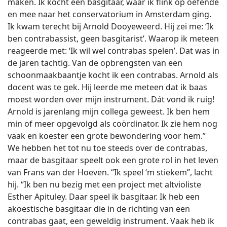
maken. Ik kocht een basgitaar, waar ik flink op oefende
en mee naar het conservatorium in Amsterdam ging.
Ik kwam terecht bij Arnold Dooyeweerd. Hij zei me: ‘Ik
ben contrabassist, geen basgitarist’. Waarop ik meteen
reageerde met: ‘Ik wil wel contrabas spelen’. Dat was in
de jaren tachtig. Van de opbrengsten van een
schoonmaakbaantje kocht ik een contrabas. Arnold als
docent was te gek. Hij leerde me meteen dat ik baas
moest worden over mijn instrument. Dát vond ik ruig!
Arnold is jarenlang mijn collega geweest. Ik ben hem
min of meer opgevolgd als coördinator. Ik zie hem nog
vaak en koester een grote bewondering voor hem.”
We hebben het tot nu toe steeds over de contrabas,
maar de basgitaar speelt ook een grote rol in het leven
van Frans van der Hoeven. “Ik speel ‘m stiekem”, lacht
hij. “Ik ben nu bezig met een project met altvioliste
Esther Apituley. Daar speel ik basgitaar. Ik heb een
akoestische basgitaar die in de richting van een
contrabas gaat, een geweldig instrument. Vaak heb ik