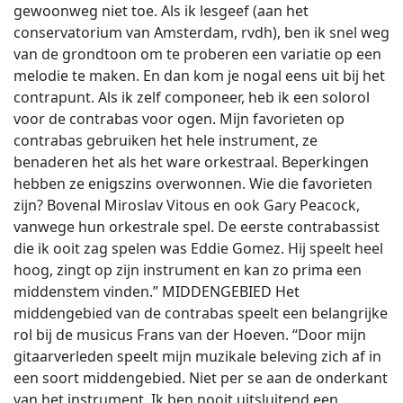
gewoonweg niet toe. Als ik lesgeef (aan het
conservatorium van Amsterdam, rvdh), ben ik snel weg
van de grondtoon om te proberen een variatie op een
melodie te maken. En dan kom je nogal eens uit bij het
contrapunt. Als ik zelf componeer, heb ik een solorol
voor de contrabas voor ogen. Mijn favorieten op
contrabas gebruiken het hele instrument, ze
benaderen het als het ware orkestraal. Beperkingen
hebben ze enigszins overwonnen. Wie die favorieten
zijn? Bovenal Miroslav Vitous en ook Gary Peacock,
vanwege hun orkestrale spel. De eerste contrabassist
die ik ooit zag spelen was Eddie Gomez. Hij speelt heel
hoog, zingt op zijn instrument en kan zo prima een
middenstem vinden.” MIDDENGEBIED Het
middengebied van de contrabas speelt een belangrijke
rol bij de musicus Frans van der Hoeven. “Door mijn
gitaarverleden speelt mijn muzikale beleving zich af in
een soort middengebied. Niet per se aan de onderkant
van het instrument. Ik ben nooit uitsluitend een