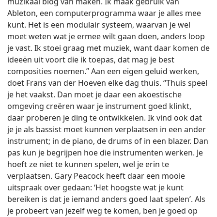
muzikaal blog van maken. Ik maak gebruik van
Ableton, een computerprogramma waar je alles mee
kunt. Het is een modulair systeem, waarvan je wel
moet weten wat je ermee wilt gaan doen, anders loop
je vast. Ik stoei graag met muziek, want daar komen de
ideeën uit voort die ik toepas, dat mag je best
composities noemen.” Aan een eigen geluid werken,
doet Frans van der Hoeven elke dag thuis. “Thuis speel
je het vaakst. Dan moet je daar een akoestische
omgeving creëren waar je instrument goed klinkt,
daar proberen je ding te ontwikkelen. Ik vind ook dat
je je als bassist moet kunnen verplaatsen in een ander
instrument; in de piano, de drums of in een blazer. Dan
pas kun je begrijpen hoe die instrumenten werken. Je
hoeft ze niet te kunnen spelen, wel je erin te
verplaatsen. Gary Peacock heeft daar een mooie
uitspraak over gedaan: ‘Het hoogste wat je kunt
bereiken is dat je iemand anders goed laat spelen’. Als
je probeert van jezelf weg te komen, ben je goed op