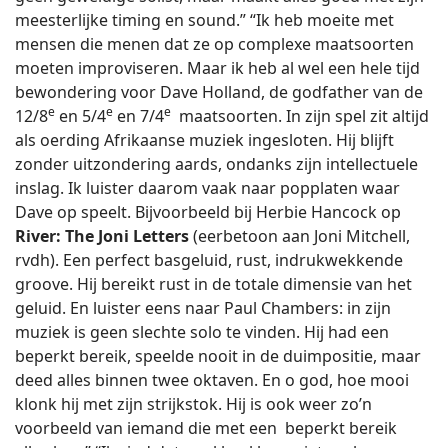
meesterlijke timing en sound.” “Ik heb moeite met
mensen die menen dat ze op complexe maatsoorten
moeten improviseren. Maar ik heb al wel een hele tijd
bewondering voor Dave Holland, de godfather van de
e
e
e
12/8
en 5/4
en 7/4
maatsoorten. In zijn spel zit altijd
als oerding Afrikaanse muziek ingesloten. Hij blijft
zonder uitzondering aards, ondanks zijn intellectuele
inslag. Ik luister daarom vaak naar popplaten waar
Dave op speelt. Bijvoorbeeld bij Herbie Hancock op
River: The Joni Letters
(eerbetoon aan Joni Mitchell,
rvdh). Een perfect basgeluid, rust, indrukwekkende
groove. Hij bereikt rust in de totale dimensie van het
geluid. En luister eens naar Paul Chambers: in zijn
muziek is geen slechte solo te vinden. Hij had een
beperkt bereik, speelde nooit in de duimpositie, maar
deed alles binnen twee oktaven. En o god, hoe mooi
klonk hij met zijn strijkstok. Hij is ook weer zo’n
voorbeeld van iemand die met een beperkt bereik