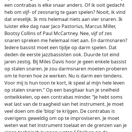
een contrabas is elke snaar anders. Of ik ooit gedacht
heb om vijf- of zessnarig te gaan spelen? Nooit, ik vind
dat vreselijk. Ik mis helemaal niets aan vier snaren. Ik
luister elke dag naar Jaco Pastorius, Marcus Miller,
Bootsy Collins of Paul McCartney. Nee, vijf of zes
snaren spreken me helemaal niet aan. En darmsnaren?
Iedere bassist moet een tijdje op darm spelen. Dat
deden de eerste jazzbassisten ook. Duurde tot eind
jaren zestig. Bij Miles Davis hoor je geen enkele bassist
op stalen snaren. Je zou darmsnaren moeten proberen
om te horen hoe ze werken. Nu is darm een tendens.
Voor mij is hun toon te kort, ik speel al mijn hele leven
op stalen snaren.” Op een basgitaar kun je snelheid
ontwikkelen, op een contrabas minder. “Je hebt soms
wat last van de traagheid van het instrument. Je moet
veel doen om die ‘blop’ te krijgen. De contrabas is
overigens geweldig om op te improviseren. Je moet
weten wat het instrument toelaat en de grenzen van je