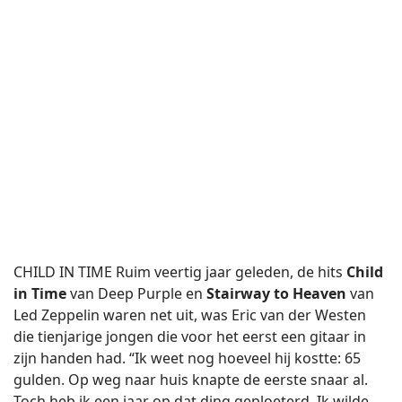
CHILD IN TIME Ruim veertig jaar geleden, de hits
Child
in Time
van Deep Purple en
Stairway to Heaven
van
Led Zeppelin waren net uit, was Eric van der Westen
die tienjarige jongen die voor het eerst een gitaar in
zijn handen had. “Ik weet nog hoeveel hij kostte: 65
gulden. Op weg naar huis knapte de eerste snaar al.
Toch heb ik een jaar op dat ding geploeterd. Ik wilde