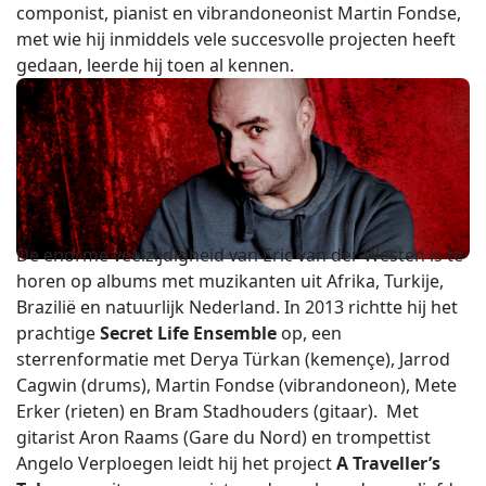
componist, pianist en vibrandoneonist Martin Fondse,
met wie hij inmiddels vele succesvolle projecten heeft
gedaan, leerde hij toen al kennen.
De enorme veelzijdigheid van Eric van der Westen is te
horen op albums met muzikanten uit Afrika, Turkije,
Brazilië en natuurlijk Nederland. In 2013 richtte hij het
prachtige
Secret Life Ensemble
op, een
sterrenformatie met Derya Türkan (kemençe), Jarrod
Cagwin (drums), Martin Fondse (vibrandoneon), Mete
Erker (rieten) en Bram Stadhouders (gitaar). Met
gitarist Aron Raams (Gare du Nord) en trompettist
Angelo Verploegen leidt hij het project
A Traveller’s