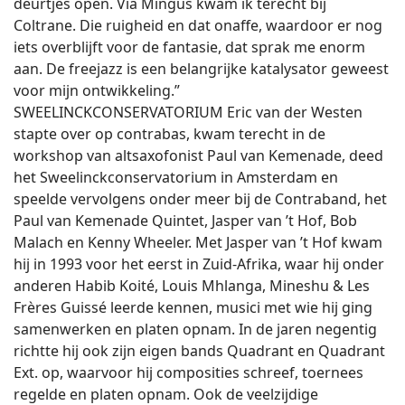
deurtjes open. Via Mingus kwam ik terecht bij
Coltrane. Die ruigheid en dat onaffe, waardoor er nog
iets overblijft voor de fantasie, dat sprak me enorm
aan. De freejazz is een belangrijke katalysator geweest
voor mijn ontwikkeling.”
SWEELINCKCONSERVATORIUM Eric van der Westen
stapte over op contrabas, kwam terecht in de
workshop van altsaxofonist Paul van Kemenade, deed
het Sweelinckconservatorium in Amsterdam en
speelde vervolgens onder meer bij de Contraband, het
Paul van Kemenade Quintet, Jasper van ’t Hof, Bob
Malach en Kenny Wheeler. Met Jasper van ’t Hof kwam
hij in 1993 voor het eerst in Zuid-Afrika, waar hij onder
anderen Habib Koité, Louis Mhlanga, Mineshu & Les
Frères Guissé leerde kennen, musici met wie hij ging
samenwerken en platen opnam. In de jaren negentig
richtte hij ook zijn eigen bands Quadrant en Quadrant
Ext. op, waarvoor hij composities schreef, toernees
regelde en platen opnam. Ook de veelzijdige