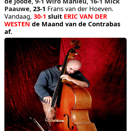
de Joode,
9-1 Wiro Mahieu
,
16-1 Mick
Paauwe
,
23-1
Frans van der Hoeven.
Vandaag,
30-1
sluit
ERIC VAN DER
WESTEN
de Maand van de Contrabas
af
.