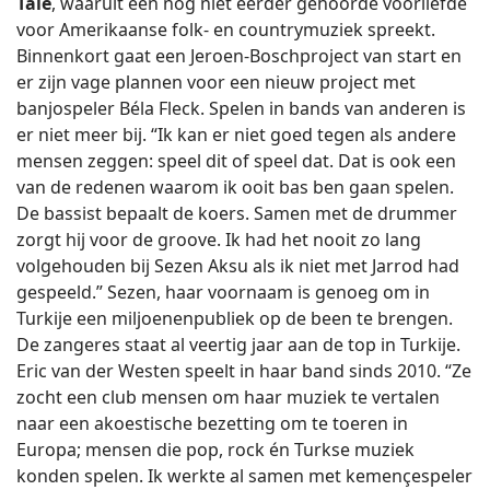
Tale
, waaruit een nog niet eerder gehoorde voorliefde
voor Amerikaanse folk- en countrymuziek spreekt.
Binnenkort gaat een Jeroen-Boschproject van start en
er zijn vage plannen voor een nieuw project met
banjospeler Béla Fleck. Spelen in bands van anderen is
er niet meer bij. “Ik kan er niet goed tegen als andere
mensen zeggen: speel dit of speel dat. Dat is ook een
van de redenen waarom ik ooit bas ben gaan spelen.
De bassist bepaalt de koers. Samen met de drummer
zorgt hij voor de groove. Ik had het nooit zo lang
volgehouden bij Sezen Aksu als ik niet met Jarrod had
gespeeld.” Sezen, haar voornaam is genoeg om in
Turkije een miljoenenpubliek op de been te brengen.
De zangeres staat al veertig jaar aan de top in Turkije.
Eric van der Westen speelt in haar band sinds 2010. “Ze
zocht een club mensen om haar muziek te vertalen
naar een akoestische bezetting om te toeren in
Europa; mensen die pop, rock én Turkse muziek
konden spelen. Ik werkte al samen met kemençespeler