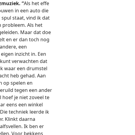
zzmuziek.
“
Als het effe
ouwen in een auto die
spul staat, vind ik dat
n probleem. Als het
egeleiden. Maar dat doe
telt en er dan toch nog
 andere, een
igen inzicht in. Een
t kunt verwachten dat
lek waar een drumstel
l acht heb gehad. Aan
en op spelen en
geruild tegen een ander
hoef je niet zoveel te
aar eens een winkel
Die techniek leerde ik
er. Klinkt daarna
fsvellen. Ik ben er
ellen. Voor bekkens