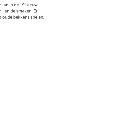
e
jian in de 19
eeuw
hillen de smaken. Er
p oude bekkens spelen,