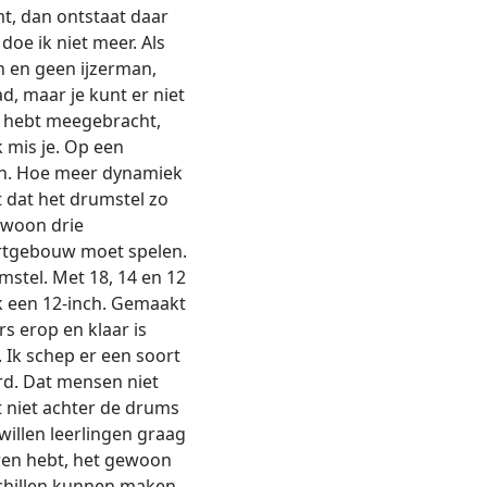
t, dan ontstaat daar
oe ik niet meer. Als
 en geen ijzerman,
d, maar je kunt er niet
l hebt meegebracht,
k mis je. Op een
pen. Hoe meer dynamiek
t dat het drumstel zo
gewoon drie
certgebouw moet spelen.
mstel. Met 18, 14 en 12
k een 12-inch. Gemaakt
s erop en klaar is
. Ik schep er een soort
rd. Dat mensen niet
t niet achter de drums
illen leerlingen graag
ouwen hebt, het gewoon
schillen kunnen maken.