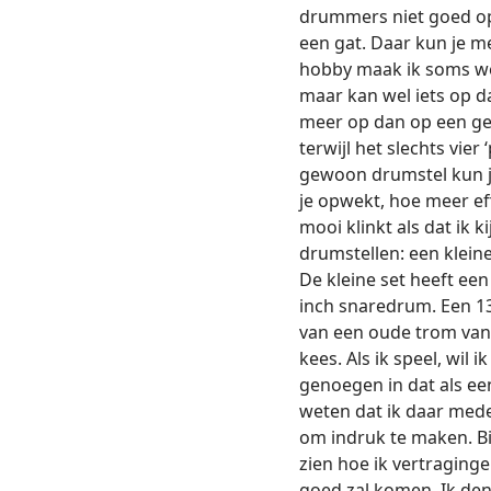
drummers niet goed op
een gat. Daar kun je m
hobby maak ik soms we
maar kan wel iets op d
meer op dan op een ge
terwijl het slechts vie
gewoon drumstel kun j
je opwekt, hoe meer eff
mooi klinkt als dat ik 
drumstellen: een klein
De kleine set heeft een
inch snaredrum. Een 1
van een oude trom van 
kees. Als ik speel, wil
genoegen in dat als ee
weten dat ik daar mede 
om indruk te maken. Bi
zien hoe ik vertraginge
goed zal komen. Ik den