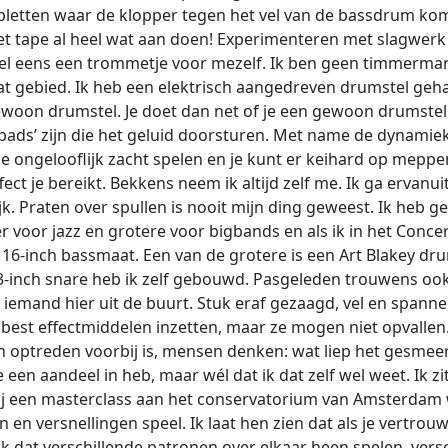
letten waar de klopper tegen het vel van de bassdrum kom
et tape al heel wat aan doen! Experimenteren met slagwerk d
l eens een trommetje voor mezelf. Ik ben geen timmerman
at gebied. Ik heb een elektrisch aangedreven drumstel geha
woon drumstel. Je doet dan net of je een gewoon drumste
r ‘pads’ zijn die het geluid doorsturen. Met name de dynamie
e ongelooflijk zacht spelen en je kunt er keihard op mep
ect je bereikt. Bekkens neem ik altijd zelf me. Ik ga ervanui
kijk. Praten over spullen is nooit mijn ding geweest. Ik heb 
er voor jazz en grotere voor bigbands en als ik in het Con
 16-inch bassmaat. Een van de grotere is een Art Blakey dru
3-inch snare heb ik zelf gebouwd. Pasgeleden trouwens oo
iemand hier uit de buurt. Stuk eraf gezaagd, vel en spanner
 ik best effectmiddelen inzetten, maar ze mogen niet opvallen
n optreden voorbij is, mensen denken: wat liep het gesmee
een aandeel in heb, maar wél dat ik dat zelf wel weet. Ik zi
j een masterclass aan het conservatorium van Amsterdam w
n en versnellingen speel. Ik laat hen zien dat als je vertr
k dat verschillende patronen over elkaar heen spelen, ver