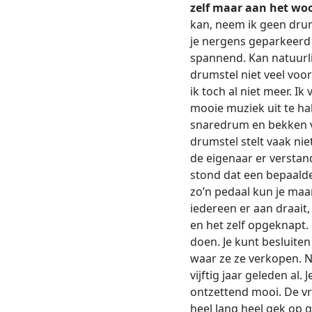
zelf maar aan het woo
kan, neem ik geen drum
je nergens geparkeerd k
spannend. Kan natuurli
drumstel niet veel voo
ik toch al niet meer. I
mooie muziek uit te ha
snaredrum en bekken vo
drumstel stelt vaak nie
de eigenaar er verstan
stond dat een bepaalde 
zo’n pedaal kun je maa
iedereen er aan draait
en het zelf opgeknapt.
doen. Je kunt besluite
waar ze ze verkopen. Na
vijftig jaar geleden al.
ontzettend mooi. De vr
heel lang heel gek op 