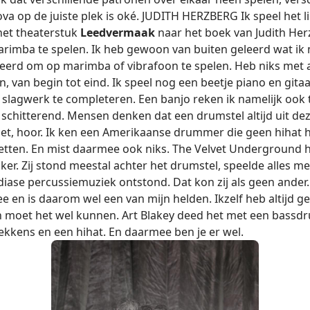
a op de juiste plek is oké. JUDITH HERZBERG Ik speel het li
 het theaterstuk
Leedvermaak
naar het boek van Judith Her
imba te spelen. Ik heb gewoon van buiten geleerd wat ik 
eerd om op marimba of vibrafoon te spelen. Heb niks met all
n, van begin tot eind. Ik speel nog een beetje piano en gita
slagwerk te completeren. Een banjo reken ik namelijk ook t
s schitterend. Mensen denken dat een drumstel altijd uit de
t, hoor. Ik ken een Amerikaanse drummer die geen hihat hee
tten. En mist daarmee ook niks. The Velvet Underground h
. Zij stond meestal achter het drumstel, speelde alles m
iase percussiemuziek ontstond. Dat kon zij als geen ander. 
 en is daarom wel een van mijn helden. Ikzelf heb altijd g
 moet het wel kunnen. Art Blakey deed het met een bassd
kkens en een hihat. En daarmee ben je er wel.