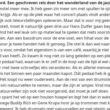
rd. Een geschreven reis door het wonderland van de ja
stel meer mee. Ik heb geen zin meer om met spullen te sj
rijgt. Als er op de plek waar het concert plaats vindt ander 
jk ook teleurstellingen opleveren. Maar dat is voor mij gee
rstelt, moet ik natuurlijk geen drie uur Hans Dulfer gaan b
k vind het wel leuk om op materiaal te spelen dat niets voors
len. Aan een bassdrum voor de ene voet, een hihat voor de
or je twee handen heb ik genoeg. Die stel ik dan wel naar e
ts voor, omdat het eigendom is van een café, waarbij je nie
d van heeft. Zo kwam ik nog niet zo lang geleden op een p
pedaal had, waarvan ik er zelf in de loop van de tijd al we
r met twee schroefjes iets veranderen. Als er allerlei mens
, is het binnen een paar maanden kapot. Dát pedaal heb ik 
 Het loopt nu weer ouderwets. Aan de rest van een drumstel 
n om natuurvellen te nemen, maar die zijn er amper. Vind m
tuurvellen zijn ook niet voorgerold, dat moet je zelf doen. 
 Je spant het vel op een houten hoepel en legt het dan in wat
oege Buddy Rich en Gene Krupa hoor je op trommen met kal
geweest. Ik heb drumsets met natuurvellen en met plastic v