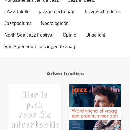
Fundamenten van de Jazz
Jazz in beeld
JAZZ-tafette
jazzgereedschap
Jazzgeschiedenis
Jazzpodiums
Necrologieën
North Sea Jazz Festival
Opinie
Uitgelicht
Van Alpenhoorn tot zingende zaag
Advertenties