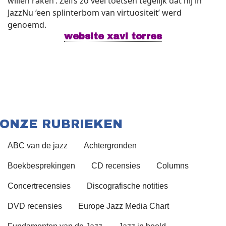
willen raken’. Zelfs zo veel toetsen tegelijk dat hij in
JazzNu ‘een splinterbom van virtuositeit’ werd
genoemd.
website xavi torres
ONZE RUBRIEKEN
ABC van de jazz
Achtergronden
Boekbesprekingen
CD recensies
Columns
Concertrecensies
Discografische notities
DVD recensies
Europe Jazz Media Chart