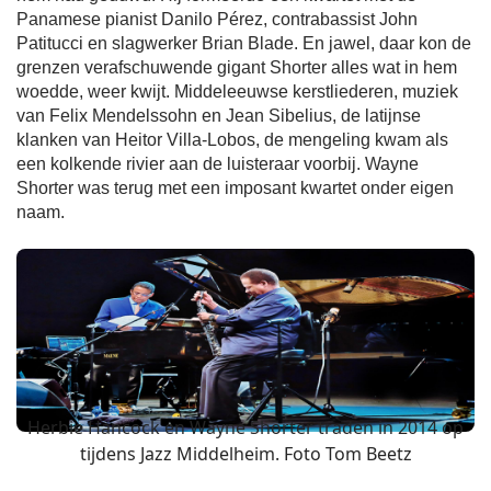
Panamese pianist Danilo Pérez, contrabassist John
Patitucci en slagwerker Brian Blade. En jawel, daar kon de
grenzen verafschuwende gigant Shorter alles wat in hem
woedde, weer kwijt. Middeleeuwse kerstliederen, muziek
van Felix Mendelssohn en Jean Sibelius, de latijnse
klanken van Heitor Villa-Lobos, de mengeling kwam als
een kolkende rivier aan de luisteraar voorbij. Wayne
Shorter was terug met een imposant kwartet onder eigen
naam.
Herbie Hancock en Wayne Shorter traden in 2014 op
tijdens Jazz Middelheim. Foto Tom Beetz