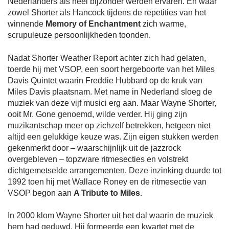
Nederlanders als heel bijzonder werden ervaren. En waar
zowel Shorter als Hancock tijdens de repetities van het
winnende
Memory of Enchantment
zich warme,
scrupuleuze persoonlijkheden toonden.
Nadat Shorter Weather Report achter zich had gelaten,
toerde hij met VSOP, een soort hergeboorte van het Miles
Davis Quintet waarin Freddie Hubbard op de kruk van
Miles Davis plaatsnam. Met name in Nederland sloeg de
muziek van deze vijf musici erg aan. Maar Wayne Shorter,
ooit Mr. Gone genoemd, wilde verder. Hij ging zijn
muzikantschap meer op zichzelf betrekken, hetgeen niet
altijd een gelukkige keuze was. Zijn eigen stukken werden
gekenmerkt door – waarschijnlijk uit de jazzrock
overgebleven – topzware ritmesecties en volstrekt
dichtgemetselde arrangementen. Deze inzinking duurde tot
1992 toen hij met Wallace Roney en de ritmesectie van
VSOP begon aan
A Tribute to Miles
.
In 2000 klom Wayne Shorter uit het dal waarin de muziek
hem had geduwd. Hij formeerde een kwartet met de