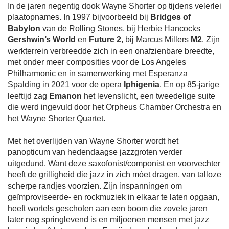
In de jaren negentig dook Wayne Shorter op tijdens velerlei
plaatopnames. In 1997 bijvoorbeeld bij
Bridges of
Babylon
van de Rolling Stones, bij Herbie Hancocks
Gershwin’s World
en
Future 2
, bij Marcus Millers
M2
. Zijn
werkterrein verbreedde zich in een onafzienbare breedte,
met onder meer composities voor de Los Angeles
Philharmonic en in samenwerking met Esperanza
Spalding in 2021 voor de opera
Iphigenia
. En op 85-jarige
leeftijd zag
Emanon
het levenslicht, een tweedelige suite
die werd ingevuld door het Orpheus Chamber Orchestra en
het Wayne Shorter Quartet.
Met het overlijden van Wayne Shorter wordt het
panopticum van hedendaagse jazzgroten verder
uitgedund. Want deze saxofonist/componist en voorvechter
heeft de grilligheid die jazz in zich móet dragen, van talloze
scherpe randjes voorzien. Zijn inspanningen om
geïmproviseerde- en rockmuziek in elkaar te laten opgaan,
heeft wortels geschoten aan een boom die zovele jaren
later nog springlevend is en miljoenen mensen met jazz