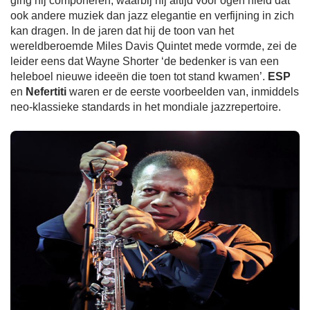
ging hij componeren, waarbij hij altijd voor ogen hield dat
ook andere muziek dan jazz elegantie en verfijning in zich
kan dragen. In de jaren dat hij de toon van het
wereldberoemde Miles Davis Quintet mede vormde, zei de
leider eens dat Wayne Shorter ‘de bedenker is van een
heleboel nieuwe ideeën die toen tot stand kwamen’.
ESP
en
Nefertiti
waren er de eerste voorbeelden van, inmiddels
neo-klassieke standards in het mondiale jazzrepertoire.