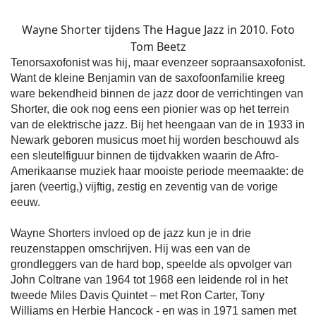
Wayne Shorter tijdens The Hague Jazz in 2010. Foto
Tom Beetz
Tenorsaxofonist was hij, maar evenzeer sopraansaxofonist.
Want de kleine Benjamin van de saxofoonfamilie kreeg
ware bekendheid binnen de jazz door de verrichtingen van
Shorter, die ook nog eens een pionier was op het terrein
van de elektrische jazz. Bij het heengaan van de in 1933 in
Newark geboren musicus moet hij worden beschouwd als
een sleutelfiguur binnen de tijdvakken waarin de Afro-
Amerikaanse muziek haar mooiste periode meemaakte: de
jaren (veertig,) vijftig, zestig en zeventig van de vorige
eeuw.
Wayne Shorters invloed op de jazz kun je in drie
reuzenstappen omschrijven. Hij was een van de
grondleggers van de hard bop, speelde als opvolger van
John Coltrane van 1964 tot 1968 een leidende rol in het
tweede Miles Davis Quintet – met Ron Carter, Tony
Williams en Herbie Hancock - en was in 1971 samen met