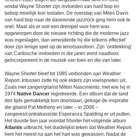
omdat Wayne Shorter zijn invloeden van hard bop en
bebop moeilijk kon loslaten. De overstap van Miles Davis
van hard bop naar de daverende jazzrock ging hem ook te
snel. Maar als er ooit een drempel voor hem was
opgeworpen door de nieuwe richting die de moderne jazz
was ingeslagen, dan verwijderde hij die telkens effectief
door zijn lenige spel op de tenorsaxofoon. Zijn ‘ontdekking’
van Caribische invloeden in die jaren werd naadloos
geïncorporeerd in de muziek van toen en die van later.
Wayne Shorter bleef tot 1985 verbonden aan Weather
Report. Intussen zette hij ook elders zijn voelsprieten uit.
Zoals met zanger/gitarist Milton Nascimento, met wie hij in
1974
Native Dancer
registreerde. Een album dat de tand
des tijds gemakkelijk kon doorstaan, getuige de inspiratie
die gitarist Pat Metheny en later – in 2008 –
zangeres/contrabassiste Esperanza Spalding er uit putten.
Het duurde tien jaar voordat Shorter het volgende album
Atlantis
uitbracht, het duidelijkst teken dat Weather Report
hem het meest na aan het hart was gewassen. Nadat de