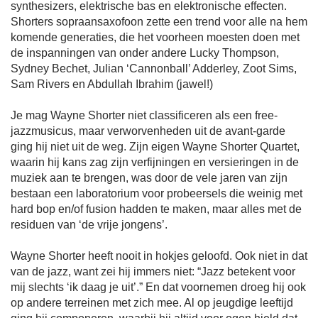
synthesizers, elektrische bas en elektronische effecten.
Shorters sopraansaxofoon zette een trend voor alle na hem
komende generaties, die het voorheen moesten doen met
de inspanningen van onder andere Lucky Thompson,
Sydney Bechet, Julian ‘Cannonball’ Adderley, Zoot Sims,
Sam Rivers en Abdullah Ibrahim (jawel!)
Je mag Wayne Shorter niet classificeren als een free-
jazzmusicus, maar verworvenheden uit de avant-garde
ging hij niet uit de weg. Zijn eigen Wayne Shorter Quartet,
waarin hij kans zag zijn verfijningen en versieringen in de
muziek aan te brengen, was door de vele jaren van zijn
bestaan een laboratorium voor probeersels die weinig met
hard bop en/of fusion hadden te maken, maar alles met de
residuen van ‘de vrije jongens’.
Wayne Shorter heeft nooit in hokjes geloofd. Ook niet in dat
van de jazz, want zei hij immers niet: “Jazz betekent voor
mij slechts ‘ik daag je uit’.” En dat voornemen droeg hij ook
op andere terreinen met zich mee. Al op jeugdige leeftijd