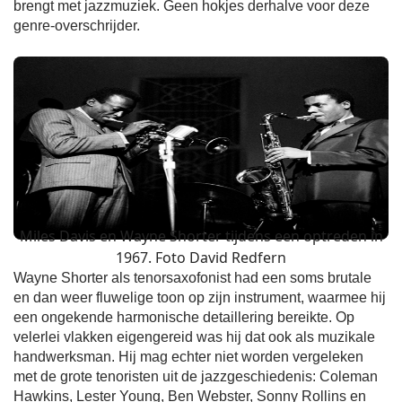
brengt met jazzmuziek. Geen hokjes derhalve voor deze
genre-overschrijder.
Miles Davis en Wayne Shorter tijdens een optreden in
1967. Foto David Redfern
Wayne Shorter als tenorsaxofonist had een soms brutale
en dan weer fluwelige toon op zijn instrument, waarmee hij
een ongekende harmonische detaillering bereikte. Op
velerlei vlakken eigengereid was hij dat ook als muzikale
handwerksman. Hij mag echter niet worden vergeleken
met de grote tenoristen uit de jazzgeschiedenis: Coleman
Hawkins, Lester Young, Ben Webster, Sonny Rollins en