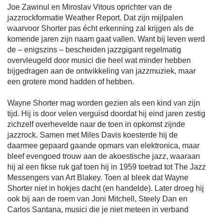
Joe Zawinul en Miroslav Vitous oprichter van de
jazzrockformatie Weather Report. Dat zijn mijlpalen
waarvoor Shorter pas écht erkenning zal krijgen als de
komende jaren zijn naam gaat vallen. Want bij leven werd
de – enigszins – bescheiden jazzgigant regelmatig
overvleugeld door musici die heel wat minder hebben
bijgedragen aan de ontwikkeling van jazzmuziek, maar
een grotere mond hadden of hebben.
Wayne Shorter mag worden gezien als een kind van zijn
tijd. Hij is door velen verguisd doordat hij eind jaren zestig
zichzelf overhevelde naar de toen in opkomst zijnde
jazzrock. Samen met Miles Davis koesterde hij de
daarmee gepaard gaande opmars van elektronica, maar
bleef evengoed trouw aan de akoestische jazz, waaraan
hij al een fikse ruk gaf toen hij in 1959 toetrad tot The Jazz
Messengers van Art Blakey. Toen al bleek dat Wayne
Shorter niet in hokjes dacht (en handelde). Later droeg hij
ook bij aan de roem van Joni Mitchell, Steely Dan en
Carlos Santana, musici die je niet meteen in verband