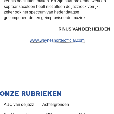
kennis heeft laten maken. En zijn baanbrekende werk op
sopraansaxofoon heeft niet alleen de jazzrock verrijkt,
zeker ook het spectrum van hedendaagse
gecomponeerde- en geïmproviseerde muziek.
RINUS VAN DER HEIJDEN
www.wayneshorterofficial.com
ONZE RUBRIEKEN
ABC van de jazz
Achtergronden