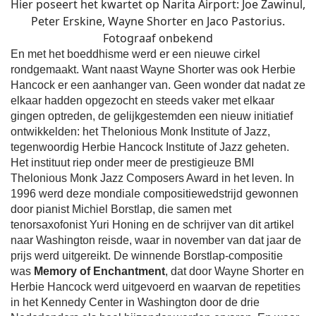
Hier poseert het kwartet op Narita Airport: Joe Zawinul,
Peter Erskine, Wayne Shorter en Jaco Pastorius.
Fotograaf onbekend
En met het boeddhisme werd er een nieuwe cirkel
rondgemaakt. Want naast Wayne Shorter was ook Herbie
Hancock er een aanhanger van. Geen wonder dat nadat ze
elkaar hadden opgezocht en steeds vaker met elkaar
gingen optreden, de gelijkgestemden een nieuw initiatief
ontwikkelden: het Thelonious Monk Institute of Jazz,
tegenwoordig Herbie Hancock Institute of Jazz geheten.
Het instituut riep onder meer de prestigieuze BMI
Thelonious Monk Jazz Composers Award in het leven. In
1996 werd deze mondiale compositiewedstrijd gewonnen
door pianist Michiel Borstlap, die samen met
tenorsaxofonist Yuri Honing en de schrijver van dit artikel
naar Washington reisde, waar in november van dat jaar de
prijs werd uitgereikt. De winnende Borstlap-compositie
was
Memory of Enchantment
, dat door Wayne Shorter en
Herbie Hancock werd uitgevoerd en waarvan de repetities
in het Kennedy Center in Washington door de drie