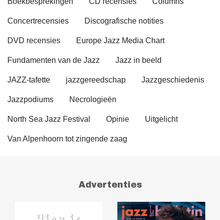
Boekbesprekingen
CD recensies
Columns
Concertrecensies
Discografische notities
DVD recensies
Europe Jazz Media Chart
Fundamenten van de Jazz
Jazz in beeld
JAZZ-tafette
jazzgereedschap
Jazzgeschiedenis
Jazzpodiums
Necrologieën
North Sea Jazz Festival
Opinie
Uitgelicht
Van Alpenhoorn tot zingende zaag
Advertenties