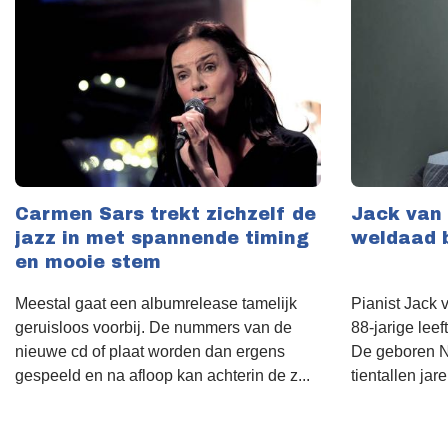
Carmen Sars trekt zichzelf de
Jack van 
jazz in met spannende timing
weldaad b
en mooie stem
Meestal gaat een albumrelease tamelijk
Pianist Jack 
geruisloos voorbij. De nummers van de
88-jarige leef
nieuwe cd of plaat worden dan ergens
De geboren N
gespeeld en na afloop kan achterin de z...
tientallen jare