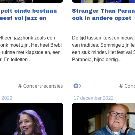
pelt einde bestaan
Stranger Than Paran
eest vol jazz en
ook in andere opzet
ft een jazzhonk zoals een
De tijd tussen kerst en nieuwja
honk moet zijn. Het heet Brebl
van tradities. Sommige zijn l
e ruimte met klapstoelen, een
een stuk minder. Het festival
 En toiletten ...
Paranoia, bijna dertig...
Concertrecensies
Conc
 2022
17 december 2022