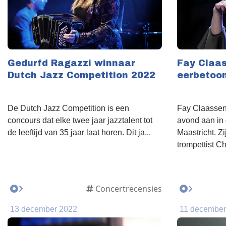
Gedurfd Ragazzi winnaar
Fay Claa
Dutch Jazz Competition 2022
eerbetoon
De Dutch Jazz Competition is een
Fay Claassen 
concours dat elke twee jaar jazztalent tot
avond aan in
de leeftijd van 35 jaar laat horen. Dit ja...
Maastricht. Z
trompettist Ch
Concertrecensies
13 december 2022
11 december