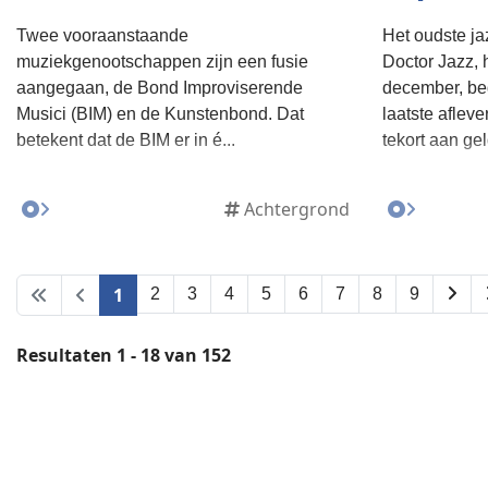
Twee vooraanstaande
Het oudste ja
muziekgenootschappen zijn een fusie
Doctor Jazz, 
aangegaan, de Bond Improviserende
december, beg
Musici (BIM) en de Kunstenbond. Dat
laatste afleve
betekent dat de BIM er in é...
tekort aan gel
Achtergrond
1
2
3
4
5
6
7
8
9
Resultaten 1 - 18 van 152