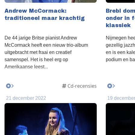
Andrew McCormack:
Brebl dom
traditioneel maar krachtig
onder in f
klassiek
De 44 jarige Britse pianist Andrew
Nijmegen hee
McCormack heeft een nieuw trio-album
gezellig jazz
uitgebracht met fraai en creatief
en is een kal
samenspel. Het is heel erg op
podium en bar.
Amerikaanse leest...
Cd-recensies
21 december 2022
19 december