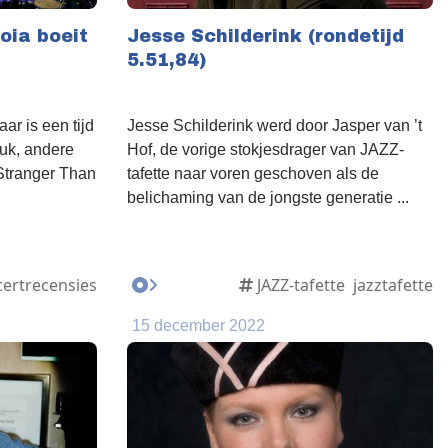
oia boeit
Jesse Schilderink (rondetijd
5.51,84)
ar is een tijd
Jesse Schilderink werd door Jasper van ’t
euk, andere
Hof, de vorige stokjesdrager van JAZZ-
 Stranger Than
tafette naar voren geschoven als de
belichaming van de jongste generatie ...
ertrecensies
JAZZ-tafette
jazztafette
15 december 2022