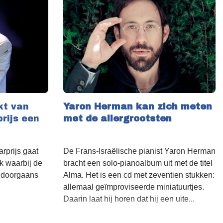
kt van
Yaron Herman kan zich meten
rijs een
met de allergrootsten
rprijs gaat
De Frans-Israëlische pianist Yaron Herman
k waarbij de
bracht een solo-pianoalbum uit met de titel
is doorgaans
Alma. Het is een cd met zeventien stukken:
allemaal geïmproviseerde miniatuurtjes.
Daarin laat hij horen dat hij een uite...