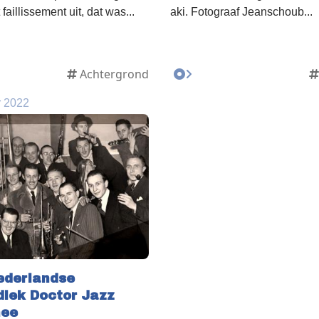
aillissement uit, dat was...
aki. Fotograaf Jeanschoub...
Achtergrond
 2022
ederlandse
diek Doctor Jazz
mee