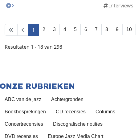
Interviews
1
2
3
4
5
6
7
8
9
10
Resultaten 1 - 18 van 298
ONZE RUBRIEKEN
ABC van de jazz
Achtergronden
Boekbesprekingen
CD recensies
Columns
Concertrecensies
Discografische notities
DVD recensies
Europe Jazz Media Chart