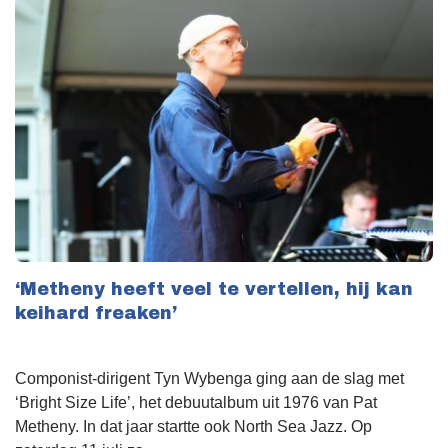
‘Metheny heeft veel te vertellen, hij kan
keihard freaken’
Componist-dirigent Tyn Wybenga ging aan de slag met
‘Bright Size Life’, het debuutalbum uit 1976 van Pat
Metheny. In dat jaar startte ook North Sea Jazz. Op