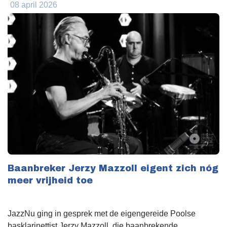
08 april 2026
Baanbreker Jerzy Mazzoll eigent zich nóg
meer vrijheid toe
JazzNu ging in gesprek met de eigengereide Poolse
basklarinettist Jerzy Mazzoll, die baanbrekende